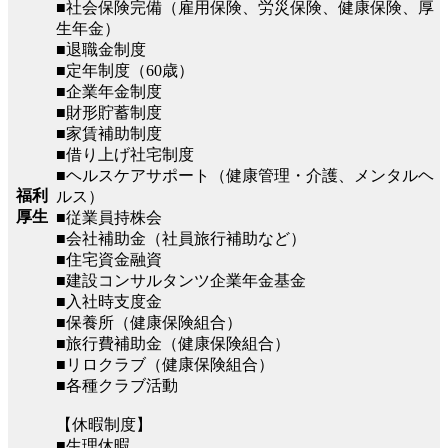
■社会保険完備（雇用保険、労災保険、健康保険、厚
生年金）
■退職金制度
■定年制度（60歳）
■企業年金制度
■財形貯蓄制度
■家賃補助制度
■借り上げ社宅制度
■ヘルスケアサポート（健康管理・介護、メンタルヘ
福利
ルス）
厚生
■従業員持株会
■会社補助金（社員旅行補助など）
■住宅資金融資
■建設コンサルタンツ企業年金基金
■入社時支度金
■保養所（健康保険組合）
■旅行費補助金（健康保険組合）
■リロクラブ（健康保険組合）
■各種クラブ活動
【休暇制度】
■生理休暇