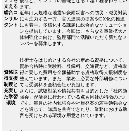
フラを
援など、インフラの基礎となる上流工程を担ってい
支える
ます。
総合コ
近年は大規模な地震や豪雨災害への防災・減災対策
ンサル
にも注力する一方、官民連携の提案やDX化の推進
タント
にも着手。多様化する課題に総合的なソリューショ
ンを提供しています。今回は、さらなる事業拡大と
体制強化に向け、監理部門で活躍いただく新たなメ
ンバーを募集します。
技術士をはじめとする会社の定める資格について、
資格合格時に受験料、登録料、交通費など、資格取
資格取
得に要した費用を全額補助する資格取得支援制度を
得支援
整えています。また、業務上必要な外部研修につい
制度と
ても受講料を全額会社が負担します。
充実し
さらに、試験対策や情報共有を目的とした「社内勉
た学習
強会」が活発に行われている点も同社の特徴の1つ
環境
です。毎月の社内勉強会や社員発案の若手勉強会な
どを通じて、知識を共有できたり、業務における助
言を受けられる環境が用意されています。