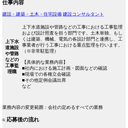
仕事内容
建設・建築・土木・住宅設備
建設コンサルタント
上下水道施設や管路などの工事における工事監理
および設計照査を担う部門です。土木単独、もし
くは建築、機械、電気の各設計部門と連携し、工
上下水
事業者が行う工事における重点監理を行います。
道施設
（※非常駐監理）
や管路
などの
【具体的な業務内容】
工事監
■社内における施工計画・図面などの確認
理職
■現場での各種立会確認
■その他定例会議出席
など
業務内容の変更範囲：会社の定めるすべての業務
応募後の流れ