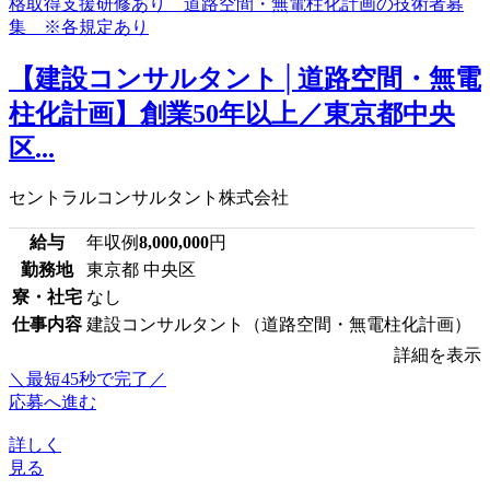
【建設コンサルタント│道路空間・無電
柱化計画】創業50年以上／東京都中央
区...
セントラルコンサルタント株式会社
給与
年収例
8,000,000
円
勤務地
東京都 中央区
寮・社宅
なし
仕事内容
建設コンサルタント（道路空間・無電柱化計画）
詳細を表示
＼最短45秒で完了／
応募へ進む
詳しく
見る