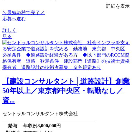
詳細を表示
＼最短45秒で完了／
応募へ進む
詳しく
見る
【建設コンサルタント│道路設計】創業
50年以上／東京都中央区・転勤なし／
資...
セントラルコンサルタント株式会社
給与
年収例
8,000,000
円