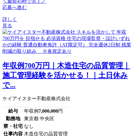
＼最短45秒で完了／
応募へ進む
詳しく
見る
年収例700万円｜木造住宅の品質管理｜
施工管理経験を活かせる！｜土日休み
で...
ケイアイスター不動産株式会社
給与
年収例
7,000,000
円
勤務地
東京都 中央区
寮・社宅
なし
仕事内容
木造住宅の品質管理