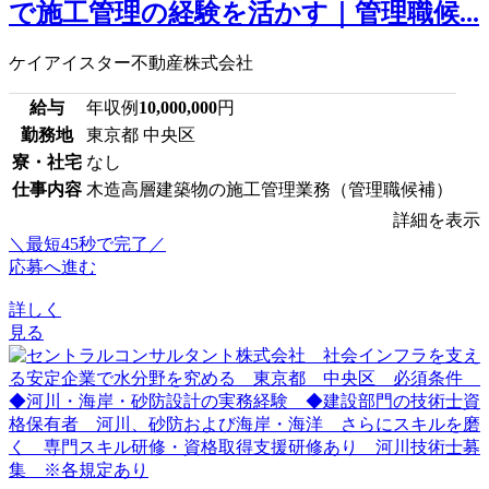
で施工管理の経験を活かす｜管理職候...
ケイアイスター不動産株式会社
給与
年収例
10,000,000
円
勤務地
東京都 中央区
寮・社宅
なし
仕事内容
木造高層建築物の施工管理業務（管理職候補）
詳細を表示
＼最短45秒で完了／
応募へ進む
詳しく
見る