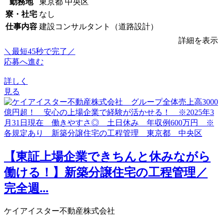
勤務地
東京都 中央区
寮・社宅
なし
仕事内容
建設コンサルタント（道路設計）
詳細を表示
＼最短45秒で完了／
応募へ進む
詳しく
見る
【東証上場企業できちんと休みながら
働ける！】新築分譲住宅の工程管理／
完全週...
ケイアイスター不動産株式会社