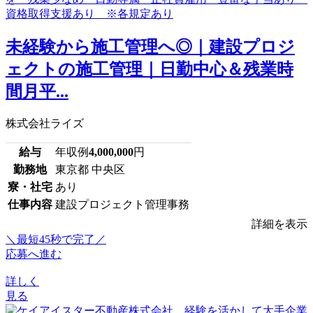
未経験から施工管理へ◎｜建設プロジ
ェクトの施工管理｜日勤中心＆残業時
間月平...
株式会社ライズ
給与
年収例
4,000,000
円
勤務地
東京都 中央区
寮・社宅
あり
仕事内容
建設プロジェクト管理事務
詳細を表示
＼最短45秒で完了／
応募へ進む
詳しく
見る