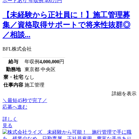
【未経験から正社員に！】施工管理募
集／資格取得サポートで将来性抜群◎
／相談...
BFL株式会社
給与
年収例
4,000,000
円
勤務地
東京都 中央区
寮・社宅
なし
仕事内容
施工管理
詳細を表示
＼最短45秒で完了／
応募へ進む
詳しく
見る