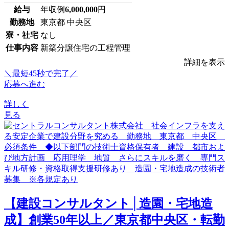
給与
年収例
6,000,000
円
勤務地
東京都 中央区
寮・社宅
なし
仕事内容
新築分譲住宅の工程管理
詳細を表示
＼最短45秒で完了／
応募へ進む
詳しく
見る
【建設コンサルタント│造園・宅地造
成】創業50年以上／東京都中央区・転勤