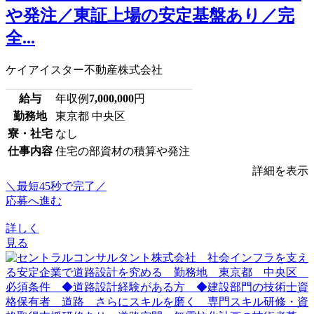
や発注／東証上場の安定基盤あり／完
全...
ケイアイスター不動産株式会社
給与
年収例
7,000,000
円
勤務地
東京都 中央区
寮・社宅
なし
仕事内容
住宅の部資材の積算や発注
詳細を表示
＼最短45秒で完了／
応募へ進む
詳しく
見る