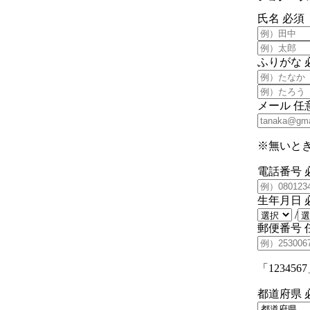
氏名
必須
ふりがな
メール
任
※無いと
電話番号
生年月日
/
郵便番号
「1234
都道府県