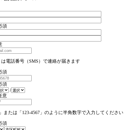
必須
意
きは電話番号（SMS）で連絡が届きます
必須
必須
/
任意
567」または「123-4567」のように半角数字で入力してください
必須