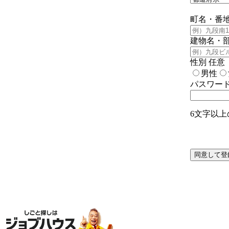
町名・番
建物名・
性別
任意
男性
パスワー
6文字以