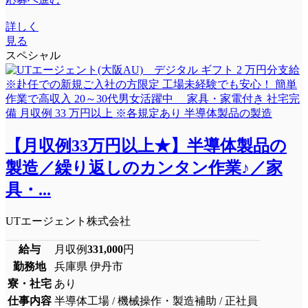
詳しく
見る
スペシャル
【月収例33万円以上★】半導体製品の
製造／繰り返しのカンタン作業♪／家
具・...
UTエージェント株式会社
給与
月収例
331,000
円
勤務地
兵庫県 伊丹市
寮・社宅
あり
仕事内容
半導体工場 / 機械操作・製造補助 / 正社員