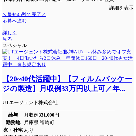
詳細を表示
＼最短45秒で完了／
応募へ進む
詳しく
見る
スペシャル
【20~40代活躍中】【フィルムパッケー
ジの製造】月収例33万円以上可／年...
UTエージェント株式会社
給与
月収例
331,000
円
勤務地
兵庫県 福崎町
寮・社宅
あり