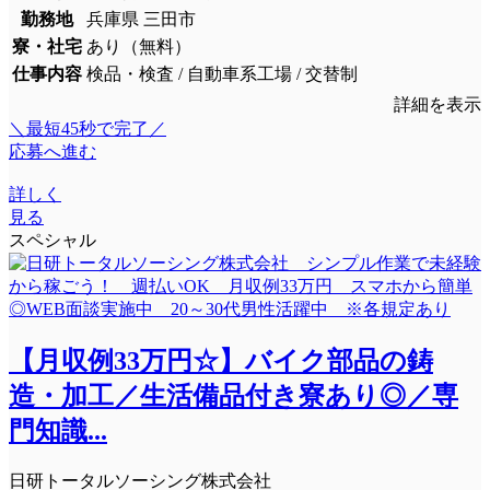
勤務地
兵庫県 三田市
寮・社宅
あり（無料）
仕事内容
検品・検査 / 自動車系工場 / 交替制
詳細を表示
＼最短45秒で完了／
応募へ進む
詳しく
見る
スペシャル
【月収例33万円☆】バイク部品の鋳
造・加工／生活備品付き寮あり◎／専
門知識...
日研トータルソーシング株式会社