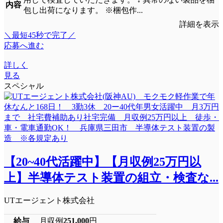
内容
包し出荷になります。 ※梱包作...
詳細を表示
＼最短45秒で完了／
応募へ進む
詳しく
見る
スペシャル
【20~40代活躍中】【月収例25万円以
上】半導体テスト装置の組立・検査な...
UTエージェント株式会社
給与
月収例
251,000
円