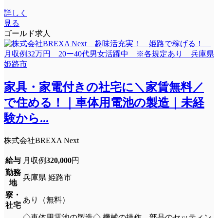
詳しく
見る
ゴールド求人
家具・家電付きの社宅に＼家賃無料／
で住める！｜車体用電池の製造｜未経
験から...
株式会社BREXA Next
給与
月収例
320,000
円
勤務
兵庫県 姫路市
地
寮・
あり（無料）
社宅
◇車体用電池の製造◇ 機械の操作、部品のセッティン