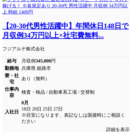
【20-30代男性活躍中】年間休日148日で
月収例34万円以上×社宅費無料...
フジアルテ株式会社
給与
月収例
345,000
円
勤務地
兵庫県 姫路市
寮・社
あり（無料）
宅
仕事内
検査・検品 / 自動車系工場 / 交替制
容
8月
18日
20日
25日
27日
入社日
※目安になります、表記なしは面接時にご相談く
ださい
詳細を表示