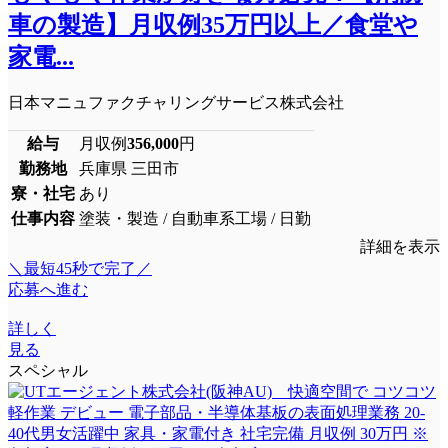
車の製造】月収例35万円以上／食堂や
家電...
日本マニュファクチャリングサービス株式会社
給与
月収例
356,000
円
勤務地
兵庫県 三田市
寮・社宅
あり
仕事内容
塗装・製造 / 自動車系工場 / 日勤
詳細を表示
＼最短45秒で完了／
応募へ進む
詳しく
見る
スペシャル