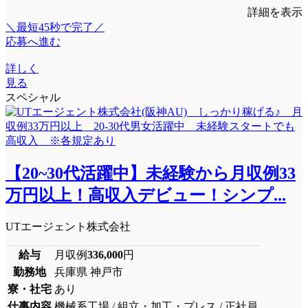
詳細を表示
＼最短45秒で完了／
応募へ進む
詳しく
見る
スペシャル
【20~30代活躍中】未経験から月収例33
万円以上！高収入デビュー！シンプ...
UTエージェント株式会社
給与
月収例
336,000
円
勤務地
兵庫県 神戸市
寮・社宅
あり
仕事内容
機械系工場 / 組立・加工・プレス / 正社員