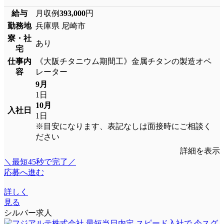
給与
月収例
393,000
円
勤務地
兵庫県 尼崎市
寮・社
あり
宅
仕事内
《大阪チタニウム期間工》金属チタンの製造オペ
容
レーター
9月
1日
10月
入社日
1日
※目安になります、表記なしは面接時にご相談く
ださい
詳細を表示
＼最短45秒で完了／
応募へ進む
詳しく
見る
シルバー求人