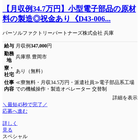
【月収例34.7万円】小型電子部品の原材
料の製造◎祝金あり《D43-006...
パーソルファクトリーパートナーズ株式会社 兵庫
給与
月収例
347,000
円
勤務
兵庫県 豊岡市
地
寮・
あり（無料）
社宅
仕事
≪寮無料・月収34.5万円・派遣社員≫電子部品系工場
内容
での機械操作・製造オペレーター 交替制
詳細を表示
＼最短45秒で完了／
応募へ進む
詳しく
見る
スペシャル