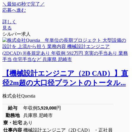
＼最短45秒で完了／
応募へ進む
詳しく
見る
シルバー求人
【機械設計エンジニア（2D CAD）】直
径2m超の大口径プラントのトータル...
株式会社Questia
給与
年収例
5,920,000
円
勤務地
兵庫県 尼崎市
寮・社宅
あり
仕事内容
機械設計エンジニア（2D CAD） ・正社員