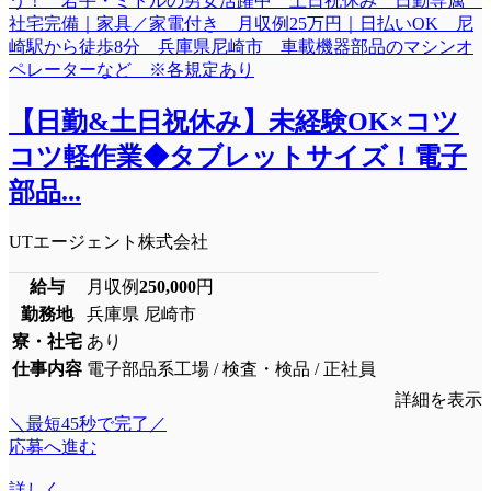
【日勤&土日祝休み】未経験OK×コツ
コツ軽作業◆タブレットサイズ！電子
部品...
UTエージェント株式会社
給与
月収例
250,000
円
勤務地
兵庫県 尼崎市
寮・社宅
あり
仕事内容
電子部品系工場 / 検査・検品 / 正社員
詳細を表示
＼最短45秒で完了／
応募へ進む
詳しく