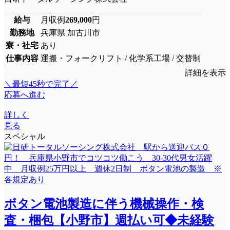
給与
月収例
269,000
円
勤務地
兵庫県 加古川市
寮・社宅
あり
仕事内容
運搬・フォークリフト / 化学系工場 / 交替制
詳細を表示
＼最短45秒で完了／
応募へ進む
詳しく
見る
スペシャル
ボタン電池製造に伴う機械操作・検
査・梱包【小野市】週払い可◆未経験