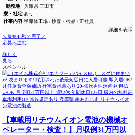
勤務地
兵庫県 三田市
寮・社宅
あり
仕事内容
半導体工場 / 検査・検品 / 正社員
詳細を表示
＼最短45秒で完了／
応募へ進む
詳しく
見る
スペシャル
【車載用リチウムイオン電池の機械オ
ペレーター・検査！】月収例31万円以