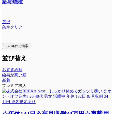
給与/職種
選択
条件クリア
この条件で検索
並び替え
おすすめ順
給与が高い順
新着
プレミア求人
☆年休132日＆高月収例34万円☆車載用