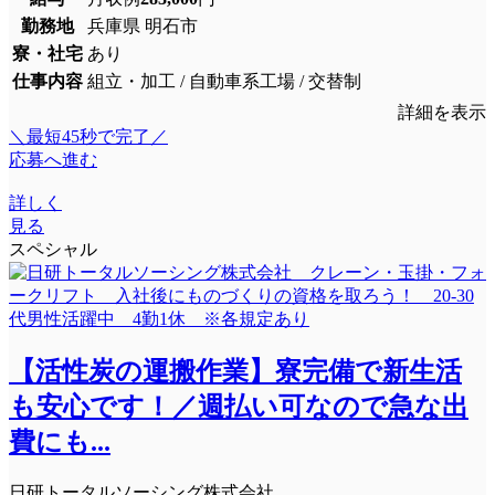
勤務地
兵庫県 明石市
寮・社宅
あり
仕事内容
組立・加工 / 自動車系工場 / 交替制
詳細を表示
＼最短45秒で完了／
応募へ進む
詳しく
見る
スペシャル
【活性炭の運搬作業】寮完備で新生活
も安心です！／週払い可なので急な出
費にも...
日研トータルソーシング株式会社