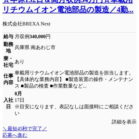
リチウムイオン電池部品の製造／4勤...
株式会社BREXA Next
給与
月収例
340,000
円
勤務
兵庫県 南あわじ市
地
寮・
あり
社宅
車載用リチウムイオン電池部品の製造を担当します。
仕事
【具体的な業務内容】 ■製造装置の操作・メンテナン
内容
ス ■製品の検査 ■作業数量など...
8月
入社
17日
日
※目安になります、表記なしは面接時にご相談くださ
い
詳細を表示
＼最短45秒で完了／
応募へ進む