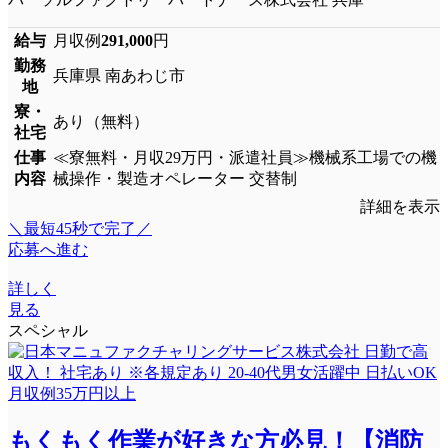
給与
月収例
291,000
円
勤務
兵庫県 南あわじ市
地
寮・
あり（無料）
社宅
仕事
≪寮無料・月収29万円・派遣社員≫機械系工場での機
内容
械操作・製造オペレーター 交替制
詳細を表示
＼最短45秒で完了／
応募へ進む
詳しく
見る
スペシャル
もくもく作業が好きな方必見！【消防