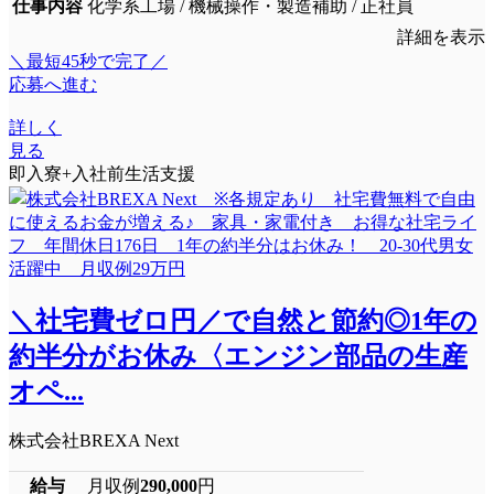
仕事内容
化学系工場 / 機械操作・製造補助 / 正社員
詳細を表示
＼最短45秒で完了／
応募へ進む
詳しく
見る
即入寮+入社前生活支援
＼社宅費ゼロ円／で自然と節約◎1年の
約半分がお休み〈エンジン部品の生産
オペ...
株式会社BREXA Next
給与
月収例
290,000
円