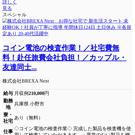
詳しく
見る
スペシャル
コイン電池の検査作業！／社宅費無
料！赴任旅費会社負担！／カップル・
友達同士...
株式会社BREXA Next
給与
月収例
210,000
円
勤務
兵庫県 小野市
地
寮・
あり（無料）
社宅
◇コイン電池の検査作業◇ 完成した製品を検査機を使
仕事
用して検査していただきます。 ↓ 異常のない製品を梱