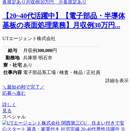
【20~40代活躍中】【電子部品・半導体
基板の表面処理業務】月収例30万円...
UTエージェント株式会社
給与
月収例
300,000
円
勤務地
兵庫県 明石市
寮・社宅
あり
仕事内容
電子部品系工場 / 検査・検品 / 正社員
詳細を表示
＼最短45秒で完了／
応募へ進む
詳しく
見る
スペシャル