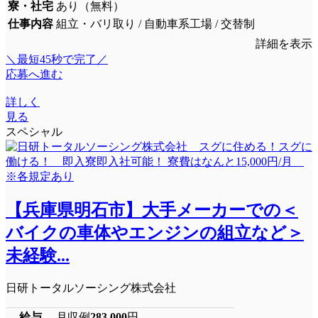
寮・社宅
あり（無料）
仕事内容
組立・バリ取り / 自動車系工場 / 交替制
詳細を表示
＼最短45秒で完了／
応募へ進む
詳しく
見る
スペシャル
【兵庫県明石市】大手メーカーでの＜
バイクの車体やエンジンの組立など＞
未経験...
日研トータルソーシング株式会社
給与
月収例
283,000
円