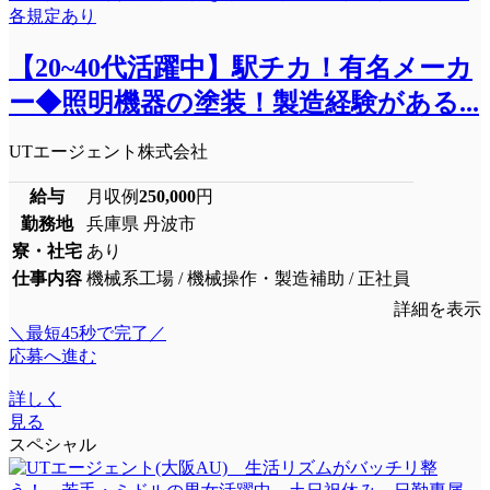
【20~40代活躍中】駅チカ！有名メーカ
ー◆照明機器の塗装！製造経験がある...
UTエージェント株式会社
給与
月収例
250,000
円
勤務地
兵庫県 丹波市
寮・社宅
あり
仕事内容
機械系工場 / 機械操作・製造補助 / 正社員
詳細を表示
＼最短45秒で完了／
応募へ進む
詳しく
見る
スペシャル