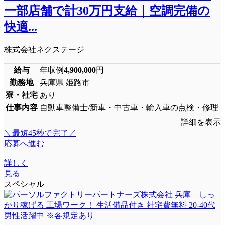
一部店舗で計30万円支給｜空調完備の
快適...
株式会社ネクステージ
給与
年収例
4,900,000
円
勤務地
兵庫県 姫路市
寮・社宅
あり
仕事内容
自動車整備士/新車・中古車・輸入車の点検・修理
詳細を表示
＼最短45秒で完了／
応募へ進む
詳しく
見る
スペシャル