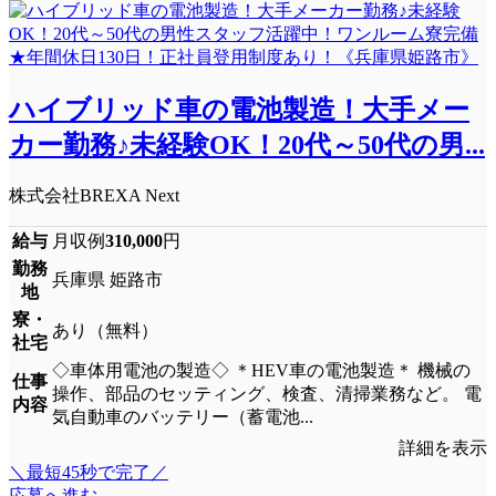
ハイブリッド車の電池製造！大手メー
カー勤務♪未経験OK！20代～50代の男...
株式会社BREXA Next
給与
月収例
310,000
円
勤務
兵庫県 姫路市
地
寮・
あり（無料）
社宅
◇車体用電池の製造◇ ＊HEV車の電池製造＊ 機械の
仕事
操作、部品のセッティング、検査、清掃業務など。 電
内容
気自動車のバッテリー（蓄電池...
詳細を表示
＼最短45秒で完了／
応募へ進む