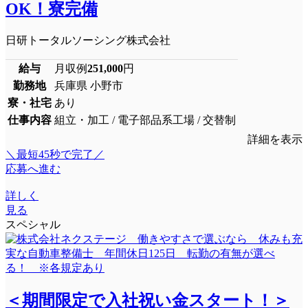
OK！寮完備
日研トータルソーシング株式会社
給与
月収例
251,000
円
勤務地
兵庫県 小野市
寮・社宅
あり
仕事内容
組立・加工 / 電子部品系工場 / 交替制
詳細を表示
＼最短45秒で完了／
応募へ進む
詳しく
見る
スペシャル
＜期間限定で入社祝い金スタート！＞