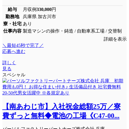
給与
月収例
330,000
円
勤務地
兵庫県 加古川市
寮・社宅
あり
仕事内容
製造マシンの操作・鋳造 / 自動車系工場 / 交替制
詳細を表示
＼最短45秒で完了／
応募へ進む
詳しく
見る
スペシャル
【南あわじ市】入社祝金総額25万／寮
費ずっと無料◆電池の工場《C47-00...
パーソルファクトリーパートナーズ株式会社 兵庫