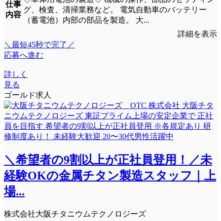
仕事
グ、検査、清掃業務など。 電気自動車のバッテリー
内容
（蓄電池）内部の部品を製造。 大...
詳細を表示
＼最短45秒で完了／
応募へ進む
詳しく
見る
ゴールド求人
＼希望者の9割以上が正社員登用！／未
経験OKの金属チタン製造スタッフ｜上
場...
株式会社大阪チタニウムテクノロジーズ