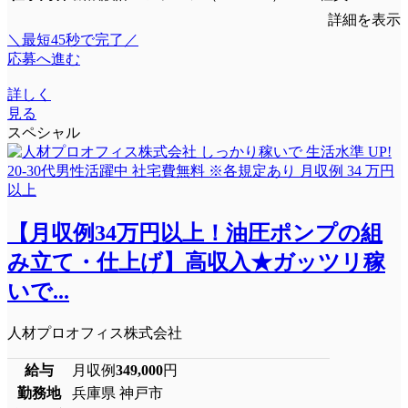
詳細を表示
＼最短45秒で完了／
応募へ進む
詳しく
見る
スペシャル
【月収例34万円以上！油圧ポンプの組
み立て・仕上げ】高収入★ガッツリ稼
いで...
人材プロオフィス株式会社
給与
月収例
349,000
円
勤務地
兵庫県 神戸市