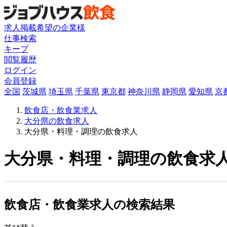
求人掲載希望の企業様
仕事検索
キープ
閲覧履歴
ログイン
会員登録
全国
茨城県
埼玉県
千葉県
東京都
神奈川県
静岡県
愛知県
京
飲食店・飲食業求人
大分県の飲食求人
大分県・料理・調理の飲食求人
大分県・料理・調理の飲食求人
飲食店・飲食業求人の検索結果