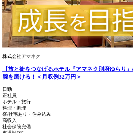
株式会社アマネク
【旅と街をつなげるホテル『アマネク別府ゆらり』
腕を磨ける！＜月収例32万円＞
日勤
正社員
ホテル・旅行
料理・調理
寮/社宅あり・住み込み
高収入
社会保険完備
車通勤OK