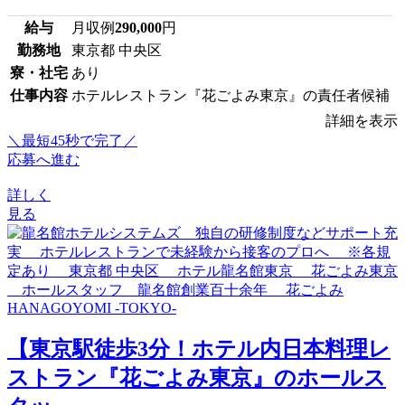
給与
月収例
290,000
円
勤務地
東京都 中央区
寮・社宅
あり
仕事内容
ホテルレストラン『花ごよみ東京』の責任者候補
詳細を表示
＼最短45秒で完了／
応募へ進む
詳しく
見る
【東京駅徒歩3分！ホテル内日本料理レ
ストラン『花ごよみ東京』のホールス