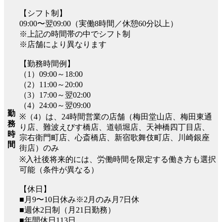
【シフト制】
09:00〜翌09:00（実働8時間／休憩60分以上）
※上記の時間帯の中でシフト制
※店舗により異なります
【勤務時間例】
（1）09:00～18:00
（2）11:00～20:00
（3）17:00～翌02:00
（4）24:00～翌09:00
勤
※（4）は、24時間営業の店舗（梅田堂山店、梅田東通
務
り店、難波えびす橋店、道頓堀店、天神橋四丁目店、
時
宗右衛門町店、心斎橋店、新宿歌舞伎町店、川崎銀座
間
街店）のみ
※入社後将来的には、労働時間を限定する働き方も選択
可能（条件が異なる）
【休日】
■月9〜10日休み※2月のみ月7日休
■週休2日制（月21日勤務）
■年間休日113日