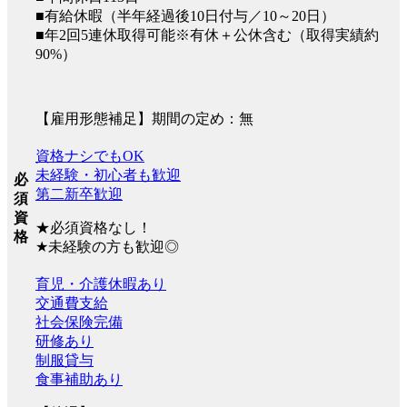
■有給休暇（半年経過後10日付与／10～20日）
■年2回5連休取得可能※有休＋公休含む（取得実績約
90%）
【雇用形態補足】期間の定め：無
資格ナシでもOK
未経験・初心者も歓迎
必
第二新卒歓迎
須
資
★必須資格なし！
格
★未経験の方も歓迎◎
育児・介護休暇あり
交通費支給
社会保険完備
研修あり
制服貸与
食事補助あり