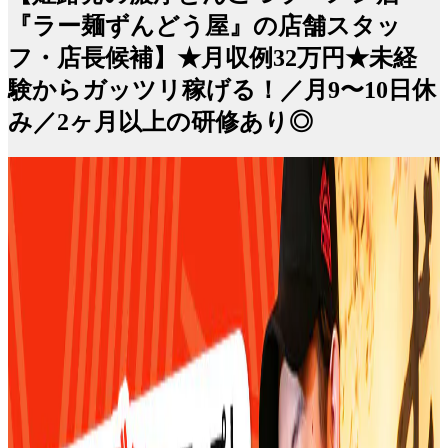
『ラー麺ずんどう屋』の店舗スタッ
フ・店長候補】★月収例32万円★未経
験からガッツリ稼げる！／月9〜10日休
み／2ヶ月以上の研修あり◎