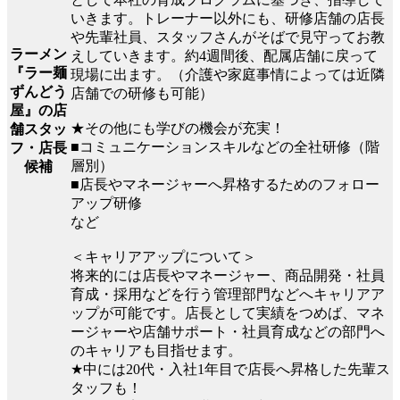
いきます。トレーナー以外にも、研修店舗の店長
や先輩社員、スタッフさんがそばで見守ってお教
ラーメン
えしていきます。約4週間後、配属店舗に戻って
『ラー麺
現場に出ます。（介護や家庭事情によっては近隣
ずんどう
店舗での研修も可能）
屋』の店
★その他にも学びの機会が充実！
舗スタッ
■コミュニケーションスキルなどの全社研修（階
フ・店長
層別）
候補
■店長やマネージャーへ昇格するためのフォロー
アップ研修
など
＜キャリアアップについて＞
将来的には店長やマネージャー、商品開発・社員
育成・採用などを行う管理部門などへキャリアア
ップが可能です。店長として実績をつめば、マネ
ージャーや店舗サポート・社員育成などの部門へ
のキャリアも目指せます。
★中には20代・入社1年目で店長へ昇格した先輩ス
タッフも！