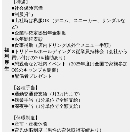
【待遇】
■社会保険完備
■制服貸与
■出社時は私服OK（デニム、スニーカー、サンダルな
ど)
■企業型確定拠出年金制度
■永年勤続表彰
■食事補助（店内ドリンク以外全メニュー半額）
福
■トリドールホールディングス従業員持株会（会社から
利
買い付けの20％補助あり）
厚
■懇親会など社内イベント（2025年度は全国で家族参加
生
OKのキャンプも開催）
■配偶者プレゼント
【各種手当】
■通勤交通費支給（月3万円まで)
■残業手当（1分単位で全額支給）
■深夜手当（1分単位で全額支給）
【休暇制度】
■産前・産後休暇
■育児休暇制度（男性の育休取得実績あり）