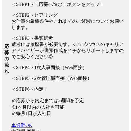
＜STEP1＞「応募へ進む」ボタンをタップ！
＜STEP2＞ヒアリング
お仕事の希望条件やこれまでのご経験についてお伺い
します。
＜STEP3＞書類選考
選考には履歴書が必要です。ジョブハウスのキャリア
応
アドバイザーが書類作成をイチからサポートしますの
募
でご安心ください◎
の
流
＜STEP4＞1次人事面接（Web面接）
れ
＜STEP5＞2次管理職面接（Web面接）
＜STEP6＞内定！
※応募から内定までは2週間を予定
※1ヶ月以内の入社も可能
※毎月1日が入社日
車通勤OK