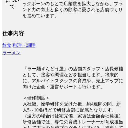
につい
ックボーンのもとで店舗数を拡大しながら、ブラ
て
ンド力の向上と多くの顧客に愛される店舗づくり
を進めています。
仕事内容
飲食
料理・調理
ラーメン
『ラー麺ずんどう屋』の店舗スタッフ・店長候補
として、接客や調理などを担当します。将来的
に、アルバイトスタッフの育成や、売上アップに
向けた企画・運営サポートも行います。
＜研修制度＞
入社後、座学研修を受けた後、約4週間の間、新
人5～10名ほどで研修店舗に配属となります。
（遠方の場合は社宅完備、家賃は全額会社負担）
研修店舗では、専任の育成トレーナーが育成担当
として本社の育成プログラムに基づき、指導して