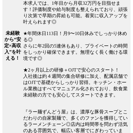
本求人では、1年目から月収32万円を目指せま
す！評価制度や給与制度も整えられており、頑張
り次第で早期の昇給も可能。着実に収入アップを
叶えられます◎
未経験
★年間休日113日！月9〜10日休みでしっかり休め
から“安
る◎
定×高収
さらに年2回の5連休もあり、プライベートの時間
入”を叶
をしっかり確保できます。無理なく長く働ける環
える！
境です◎
★2ヶ月以上の研修＋OJTで安心のスタート！
入社後は約４週間の集合研修に加え、配属店舗で
はOJTで基礎からしっかり習得。キッチン・ホー
ル業務はすべてマニュアル化されており、飲食業
未経験の方でも安心してスタートできます。
『ラー麺ずんどう屋』は、濃厚な豚骨スープとこ
だわりの自家製麺で、多くのファンを獲得してい
るラーメンチェーン◎店内は時間帯を問わず活気
のある雰囲気で、幅広い客層でにぎわっていま