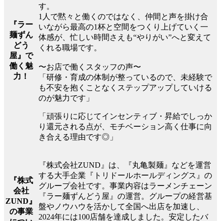
す。
1人で黙々と働くのではなく、仲間と声を掛け合
『ラー
いながら最高の1杯と空間をつくり上げていく一
麺ずん
体感が、忙しい時間さえも“やりがい”へと変えて
どう
くれる職場です。
屋』で
働く魅
〜お店で働くスタッフの声〜
力！
「研修・育成の体制が整っているので、未経験で
も不安を抱くことなくステップアップしていける
のが魅力です」
「頑張りに応じてインセンティブ・昇給でしっか
り還元される点が、モチベーション高く仕事に向
き合える理由です◎」
『株式会社ZUND』は、『丸亀製麺』などを運営
する大手企業『トリドールホールディングス』の
『株式
グループ会社です。事業内容はラーメンチェーン
会社
『ラー麺ずんどう屋』の運営。グループの経営基
ZUND』
盤やノウハウを活かして全国へ出店を加速し、
の事業
2024年には100店舗を達成しました。安定したバ