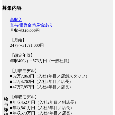
募集内容
高収入
賞与/報奨金/慰労金あり
月収例
320,000
円
【月給】
24万〜31万1,000円
【想定年収】
年収400万～573万円（一般社員）
【月収モデル】
■32万7,863円（入社1年目／店舗スタッフ）
■42万4,762円（入社2年目／店長）
■47万7,857円（入社4年目／店長）
【年収モデル】
給
■年収452万円（入社2年目／副店長）
与
■年収541万円（入社3年目／店長）
詳
■年収573万円（入社4年目／店長）