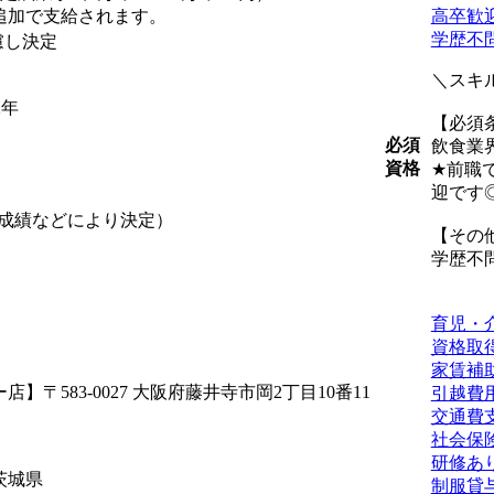
追加で支給されます。
高卒歓
学歴不
考慮し決定
＼スキ
2年
【必須
必須
飲食業
資格
★前職
迎で
務成績などにより決定）
【その
学歴不
育児・
資格取
家賃補
583-0027 大阪府藤井寺市岡2丁目10番11
引越費
交通費
社会保
研修あ
茨城県
制服貸