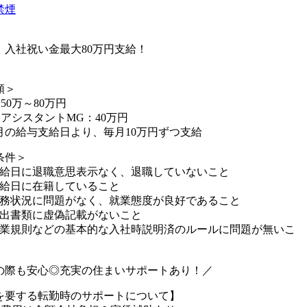
禁煙
】入社祝い金最大80万円支給！
額＞
50万～80万円
アアシスタントMG：40万円
月の給与支給日より、毎月10万円ずつ支給
条件＞
支給日に退職意思表示なく、退職していないこと
支給日に在籍していること
勤務状況に問題がなく、就業態度が良好であること
提出書類に虚偽記載がないこと
就業規則などの基本的な入社時説明済のルールに問題が無いこ
の際も安心◎充実の住まいサポートあり！／
を要する転勤時のサポートについて】