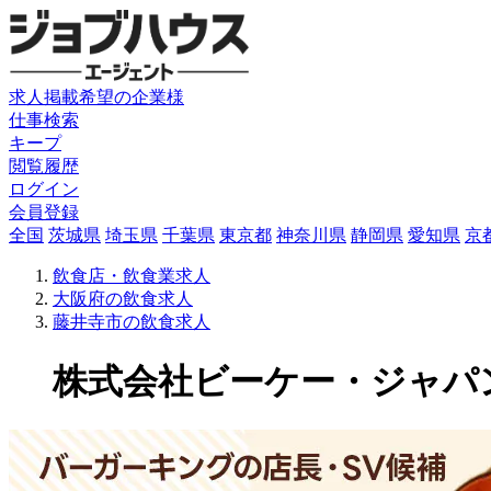
求人掲載希望の企業様
仕事検索
キープ
閲覧履歴
ログイン
会員登録
全国
茨城県
埼玉県
千葉県
東京都
神奈川県
静岡県
愛知県
京
飲食店・飲食業求人
大阪府の飲食求人
藤井寺市の飲食求人
株式会社ビーケー・ジャパンの飲