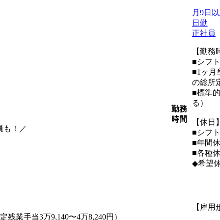
月9日
日勤
正社員
【勤務
■シフ
■1ヶ
の総所
■標準的
勤務
時間
【休日
員も！／
■シフ
■年間休
■各種
◆希望
【雇用
固定残業手当3万9,140〜4万8,240円）