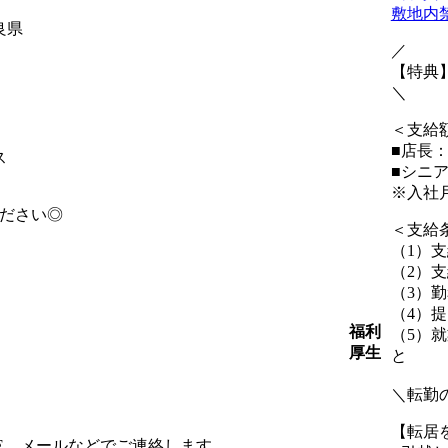
敷地内
良県
／
【特典
＼
＜支給
■店長：
ス
■シニ
※入社
ください◎
＜支給
（1）
（2）
（3）
（4）
福利
（5）
厚生
と
＼転勤
【転居
NE、メールなどでご連絡します。