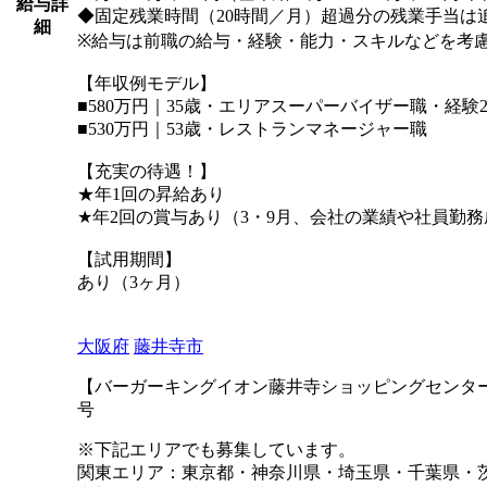
給与詳
◆固定残業時間（20時間／月）超過分の残業手当は
細
※給与は前職の給与・経験・能力・スキルなどを
【年収例モデル】
■580万円｜35歳・エリアスーパーバイザー職・経験
■530万円｜53歳・レストランマネージャー職
【充実の待遇！】
★年1回の昇給あり
★年2回の賞与あり（3・9月、会社の業績や社員勤
【試用期間】
あり（3ヶ月）
大阪府
藤井寺市
【バーガーキングイオン藤井寺ショッピングセンター店】〒
号
※下記エリアでも募集しています。
関東エリア：東京都・神奈川県・埼玉県・千葉県・