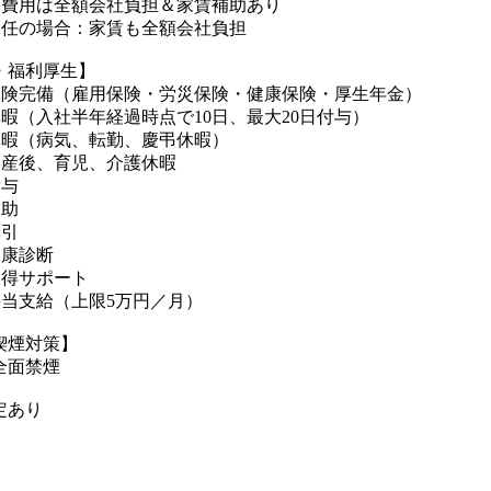
し費用は全額会社負担＆家賃補助あり
赴任の場合：家賃も全額会社負担
・福利厚生】
保険完備（雇用保険・労災保険・健康保険・厚生年金）
休暇（入社半年経過時点で10日、最大20日付与）
休暇（病気、転勤、慶弔休暇）
・産後、育児、介護休暇
貸与
補助
割引
健康診断
取得サポート
手当支給（上限5万円／月）
喫煙対策】
全面禁煙
定あり