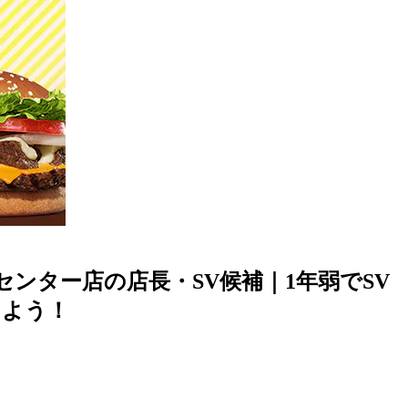
ンター店の店長・SV候補｜1年弱でSV
しよう！