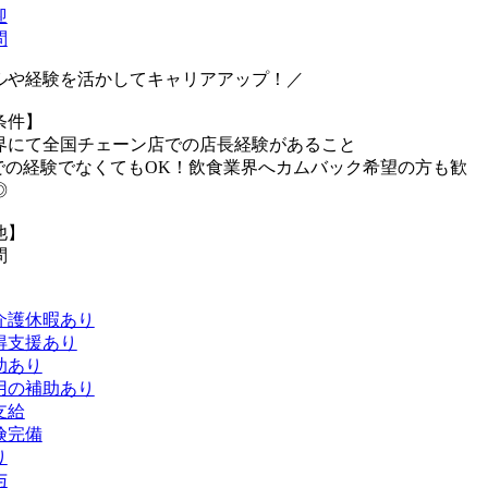
迎
問
ルや経験を活かしてキャリアアップ！／
条件】
界にて全国チェーン店での店長経験があること
での経験でなくてもOK！飲食業界へカムバック希望の方も歓
す◎
他】
問
介護休暇あり
得支援あり
助あり
用の補助あり
支給
険完備
り
与