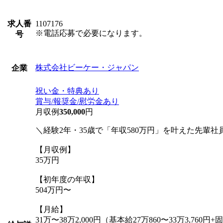
求人番
1107176
※電話応募で必要になります。
号
株式会社ビーケー・ジャパン
企業
祝い金・特典あり
賞与/報奨金/慰労金あり
月収例
350,000
円
＼経験2年・35歳で「年収580万円」を叶えた先輩社
【月収例】
35万円
【初年度の年収】
504万円〜
【月給】
31万〜38万2,000円（基本給27万860〜33万3,760円+