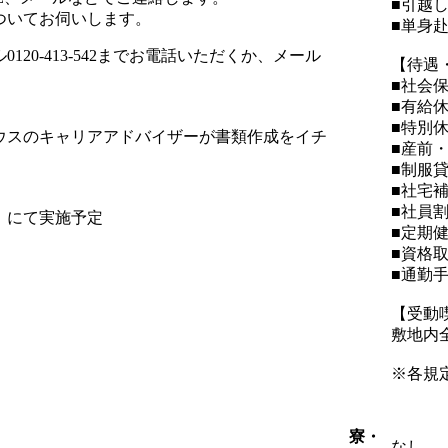
■引越
ついてお伺いします。
■単身
0-413-542までお電話いただくか、メール
【待遇
■社会
■有給
■特別
ウスのキャリアアドバイザーが書類作成をイチ
■産前
■制服
■社宅
■社員
）にて実施予定
■定期
■資格
■通勤
【受動
敷地内
※各規
寮・
なし