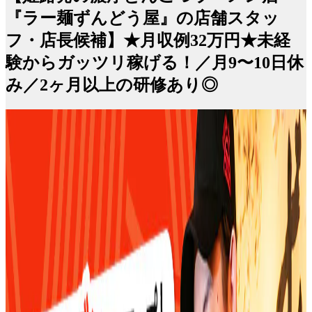
『ラー麺ずんどう屋』の店舗スタッ
フ・店長候補】★月収例32万円★未経
験からガッツリ稼げる！／月9〜10日休
み／2ヶ月以上の研修あり◎