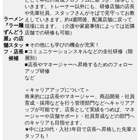
いきます。トレーナー以外にも、研修店舗の店長
や先輩社員、スタッフさんがそばで見守ってお教
ラーメン
えしていきます。約4週間後、配属店舗に戻って
『ラー麺
現場に出ます。（介護や家庭事情によっては近隣
ずんどう
店舗での研修も可能）
屋』の店
★その他にも学びの機会が充実！
舗スタッ
■コミュニケーションスキルなどの全社研修（階
フ・店長
層別）
候補
■店長やマネージャーへ昇格するためのフォロー
アップ研修
など
＜キャリアアップについて＞
将来的には店長やマネージャー、商品開発・社員
育成・採用などを行う管理部門などへキャリアア
ップが可能です。店長として実績をつめば、マネ
ージャーや店舗サポート・社員育成などの部門へ
のキャリアも目指せます。
★中には20代・入社1年目で店長へ昇格した先輩ス
タッフも！