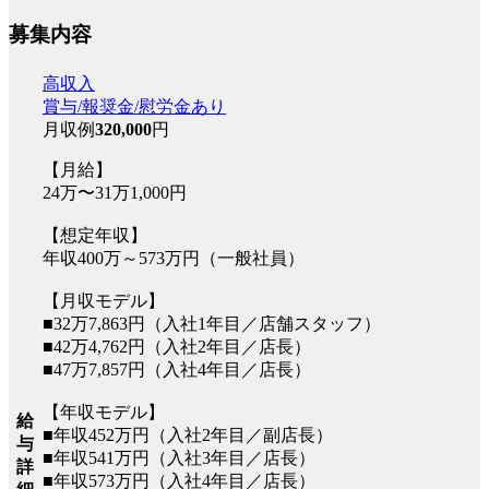
募集内容
高収入
賞与/報奨金/慰労金あり
月収例
320,000
円
【月給】
24万〜31万1,000円
【想定年収】
年収400万～573万円（一般社員）
【月収モデル】
■32万7,863円（入社1年目／店舗スタッフ）
■42万4,762円（入社2年目／店長）
■47万7,857円（入社4年目／店長）
【年収モデル】
給
■年収452万円（入社2年目／副店長）
与
■年収541万円（入社3年目／店長）
詳
■年収573万円（入社4年目／店長）