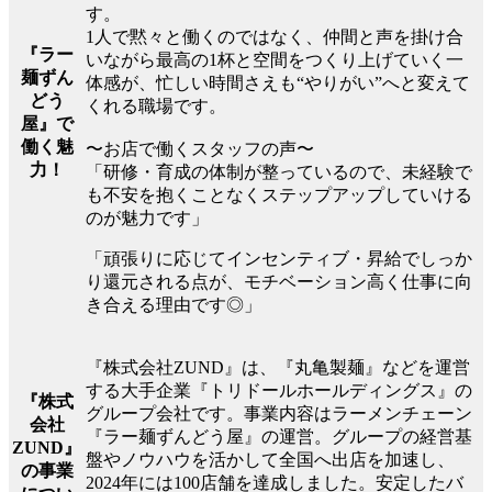
す。
1人で黙々と働くのではなく、仲間と声を掛け合
『ラー
いながら最高の1杯と空間をつくり上げていく一
麺ずん
体感が、忙しい時間さえも“やりがい”へと変えて
どう
くれる職場です。
屋』で
働く魅
〜お店で働くスタッフの声〜
力！
「研修・育成の体制が整っているので、未経験で
も不安を抱くことなくステップアップしていける
のが魅力です」
「頑張りに応じてインセンティブ・昇給でしっか
り還元される点が、モチベーション高く仕事に向
き合える理由です◎」
『株式会社ZUND』は、『丸亀製麺』などを運営
する大手企業『トリドールホールディングス』の
『株式
グループ会社です。事業内容はラーメンチェーン
会社
『ラー麺ずんどう屋』の運営。グループの経営基
ZUND』
盤やノウハウを活かして全国へ出店を加速し、
の事業
2024年には100店舗を達成しました。安定したバ