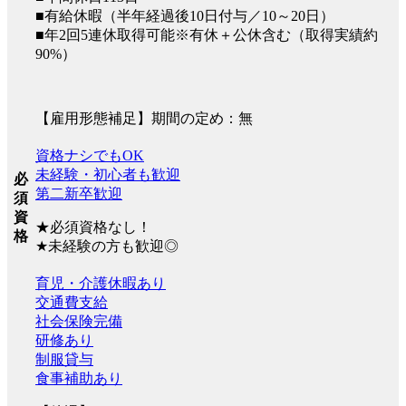
■有給休暇（半年経過後10日付与／10～20日）
■年2回5連休取得可能※有休＋公休含む（取得実績約
90%）
【雇用形態補足】期間の定め：無
資格ナシでもOK
未経験・初心者も歓迎
必
第二新卒歓迎
須
資
★必須資格なし！
格
★未経験の方も歓迎◎
育児・介護休暇あり
交通費支給
社会保険完備
研修あり
制服貸与
食事補助あり