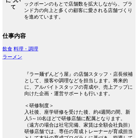
につい
ックボーンのもとで店舗数を拡大しながら、ブラ
て
ンド力の向上と多くの顧客に愛される店舗づくり
を進めています。
仕事内容
飲食
料理・調理
ラーメン
『ラー麺ずんどう屋』の店舗スタッフ・店長候補
として、接客や調理などを担当します。将来的
に、アルバイトスタッフの育成や、売上アップに
向けた企画・運営サポートも行います。
＜研修制度＞
入社後、座学研修を受けた後、約4週間の間、新
人5～10名ほどで研修店舗に配属となります。
（遠方の場合は社宅完備、家賃は全額会社負担）
研修店舗では、専任の育成トレーナーが育成担当
として本社の育成プログラムに基づき、指導して