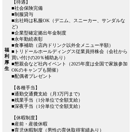
【待遇】
■社会保険完備
■制服貸与
■出社時は私服OK（デニム、スニーカー、サンダルな
ど)
■企業型確定拠出年金制度
■永年勤続表彰
■食事補助（店内ドリンク以外全メニュー半額）
福
■トリドールホールディングス従業員持株会（会社から
利
買い付けの20％補助あり）
厚
■懇親会など社内イベント（2025年度は全国で家族参加
生
OKのキャンプも開催）
■配偶者プレゼント
【各種手当】
■通勤交通費支給（月3万円まで)
■残業手当（1分単位で全額支給）
■深夜手当（1分単位で全額支給）
【休暇制度】
■産前・産後休暇
■育児休暇制度（男性の育休取得実績あり）