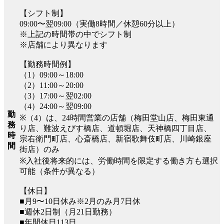
【シフト制】
09:00〜翌09:00（実働8時間／休憩60分以上）
※上記の時間帯の中でシフト制
※店舗により異なります
【勤務時間例】
（1）09:00～18:00
（2）11:00～20:00
（3）17:00～翌02:00
（4）24:00～翌09:00
勤
※（4）は、24時間営業の店舗（梅田堂山店、梅田東通
務
り店、難波えびす橋店、道頓堀店、天神橋四丁目店、
時
宗右衛門町店、心斎橋店、新宿歌舞伎町店、川崎銀座
間
街店）のみ
※入社後将来的には、労働時間を限定する働き方も選択
可能（条件が異なる）
【休日】
■月9〜10日休み※2月のみ月7日休
■週休2日制（月21日勤務）
■年間休日113日