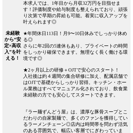
本求人では、1年目から月収32万円を目指せま
す！評価制度や給与制度も整えられており、頑張
り次第で早期の昇給も可能。着実に収入アップを
叶えられます◎
未経験
★年間休日113日！月9〜10日休みでしっかり休め
から“安
る◎
定×高収
さらに年2回の5連休もあり、プライベートの時間
入”を叶
をしっかり確保できます。無理なく長く働ける環
える！
境です◎
★2ヶ月以上の研修＋OJTで安心のスタート！
入社後は約４週間の集合研修に加え、配属店舗で
はOJTで基礎からしっかり習得。キッチン・ホー
ル業務はすべてマニュアル化されており、飲食業
未経験の方でも安心してスタートできます。
『ラー麺ずんどう屋』は、濃厚な豚骨スープとこ
だわりの自家製麺で、多くのファンを獲得してい
るラーメンチェーン◎店内は時間帯を問わず活気
のある雰囲気で、幅広い客層でにぎわっていま