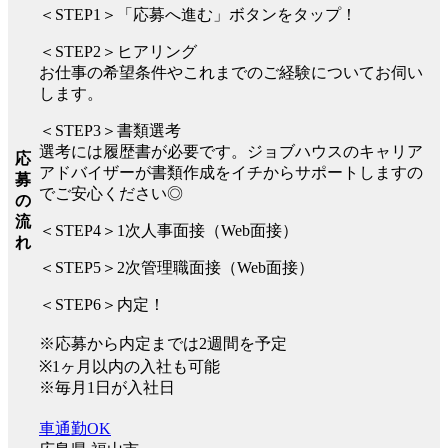
＜STEP1＞「応募へ進む」ボタンをタップ！
＜STEP2＞ヒアリング
お仕事の希望条件やこれまでのご経験についてお伺い
します。
＜STEP3＞書類選考
選考には履歴書が必要です。ジョブハウスのキャリア
応
アドバイザーが書類作成をイチからサポートしますの
募
でご安心ください◎
の
流
＜STEP4＞1次人事面接（Web面接）
れ
＜STEP5＞2次管理職面接（Web面接）
＜STEP6＞内定！
※応募から内定までは2週間を予定
※1ヶ月以内の入社も可能
※毎月1日が入社日
車通勤OK