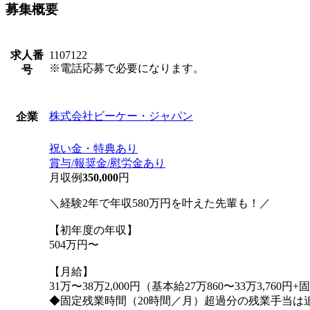
募集概要
求人番
1107122
※電話応募で必要になります。
号
株式会社ビーケー・ジャパン
企業
祝い金・特典あり
賞与/報奨金/慰労金あり
月収例
350,000
円
＼経験2年で年収580万円を叶えた先輩も！／
【初年度の年収】
504万円〜
【月給】
31万〜38万2,000円（基本給27万860〜33万3,760円+
◆固定残業時間（20時間／月）超過分の残業手当は