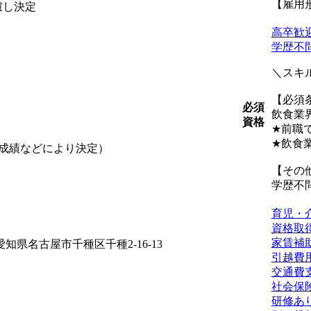
【雇用
考慮し決定
高卒歓
学歴不
＼スキ
【必須
必須
飲食業
資格
★前職
★飲食
務成績などにより決定）
【その
学歴不
育児・
資格取
家賃補
知県名古屋市千種区千種2-16-13
引越費
交通費
社会保
研修あ