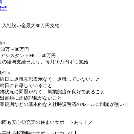
与
禁煙
】入社祝い金最大80万円支給！
額＞
50万～80万円
アアシスタントMG：40万円
月の給与支給日より、毎月10万円ずつ支給
条件＞
支給日に退職意思表示なく、退職していないこと
支給日に在籍していること
勤務状況に問題がなく、就業態度が良好であること
提出書類に虚偽記載がないこと
就業規則などの基本的な入社時説明済のルールに問題が無いこ
の際も安心◎充実の住まいサポートあり！／
を要する転勤時のサポートについて】