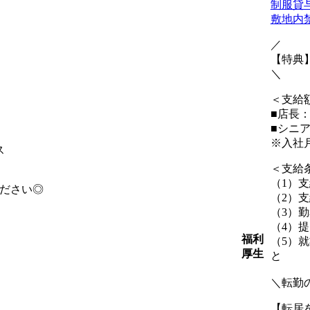
制服貸
敷地内
／
【特典
＼
＜支給
■店長：
■シニ
※入社
ス
＜支給
（1）
ください◎
（2）
（3）
（4）
福利
（5）
厚生
と
＼転勤
【転居