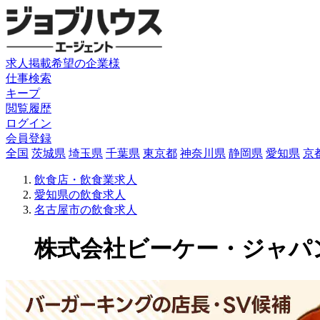
求人掲載希望の企業様
仕事検索
キープ
閲覧履歴
ログイン
会員登録
全国
茨城県
埼玉県
千葉県
東京都
神奈川県
静岡県
愛知県
京
飲食店・飲食業求人
愛知県の飲食求人
名古屋市の飲食求人
株式会社ビーケー・ジャパンの飲