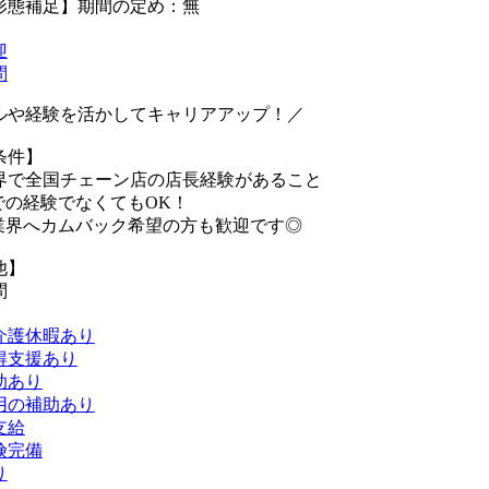
形態補足】期間の定め：無
迎
問
ルや経験を活かしてキャリアアップ！／
条件】
界で全国チェーン店の店長経験があること
での経験でなくてもOK！
業界へカムバック希望の方も歓迎です◎
他】
問
介護休暇あり
得支援あり
助あり
用の補助あり
支給
険完備
り