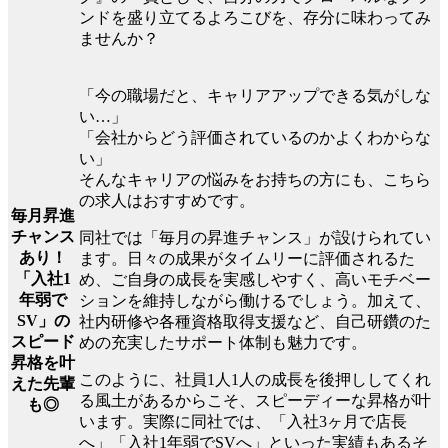
ンドを盛り立てるよろこびを、存分に味わってみ
ませんか？
「今の職場だと、キャリアアップできる気がしな
い…」
「会社からどう評価されているのかよくわからな
い」
そんなキャリアの悩みをお持ちの方にも、こちら
の求人はおすすめです。
毎月昇進
チャンス
同社では「毎月の昇進チャンス」が設けられてい
あり！
ます。日々の成果がタイムリーに評価されるた
「入社1
め、ご自身の成長を実感しやすく、高いモチベー
年弱で
ションを維持しながら働けるでしょう。加えて、
SV」の
社内研修や各種資格取得支援など、自己研鑽のた
スピード
めの充実したサポート体制も魅力です。
昇格を叶
このように、社員1人1人の成長を後押ししてくれ
えた先輩
る風土があるからこそ、スピーディーな昇格が叶
も◎
います。実際に同社では、「入社3ヶ月で店長
へ」「入社1年弱でSVへ」といった実績もあるそ