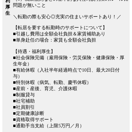
利
問題が無いこと
厚
生
＼転勤の際も安心◎充実の住まいサポートあり！／
【転居を要する転勤時のサポートについて】
■引越し費用は全額会社負担＆家賃補助あり
■単身赴任の場合：家賃も全額会社負担
【待遇・福利厚生】
■社会保険完備（雇用保険・労災保険・健康保険・厚
生年金）
■有給休暇（入社半年経過時点で10日、最大20日付
与）
■特別休暇（病気、転勤、慶弔休暇）
■産前・産後、育児、介護休暇
■制服貸与
■社宅補助
■社員割引
■定期健康診断
■資格取得サポート
■通勤手当支給（上限5万円／月）