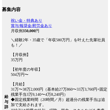
募集内容
祝い金・特典あり
賞与/報奨金/慰労金あり
月収例
350,000
円
＼経験2年・35歳で「年収580万円」を叶えた先輩社員
も！／
【月収例】
35万円
【初年度の年収】
504万円〜
【月給】
31万〜38万2,000円（基本給27万860〜33万3,760円+固定
残業手当3万9,140〜4万8,240円）
給
◆固定残業時間（20時間／月）超過分の残業手当は追
与
加で支給されます。
詳