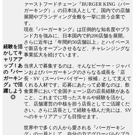
ァーストフードチェーン『BURGER KING（バー
ガーキング）』の日本法人として、国内での店舗
展開やブランディング全般を一挙に担う企業で
す。
現在『バーガーキング』は圧倒的な知名度やブラ
ンド力を強みに、日本国内で約200店舗を展開。
さらに近年は「年間約50店舗以上」とハイペース
経験を活
で新店をオープンさせるなど、チャレンジングな
かしてキ
事業拡大を続けています。
ャリアア
ップ！あ
当求人で募集するのは、そんなビーケー・ジャパ
の『バー
ンおよびバーガーキングのさらなる成長を「店
ガーキン
長・SV（スーパーバイザー）候補」として支えて
グ』で活
くれる人材です。応募にあたって必要なのは、飲
躍しよう
食業界において全国チェーン店の店長経験がある
◎
こと。これまでに培ったスキルや経験を活かし
て、店舗運営の中核を担う店長としてご活躍くだ
さい。さらに店長として経験を積んだ先には、SV
へのキャリアアップも目指せます。
世界中で多くの人から愛される『バーガーキン
グ』の一員として、自分の力でグローバルなブラ