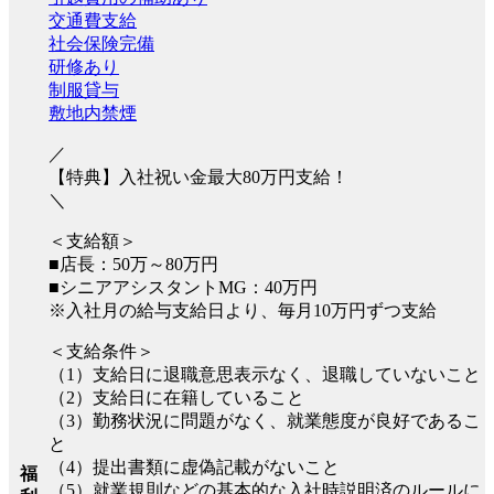
交通費支給
社会保険完備
研修あり
制服貸与
敷地内禁煙
／
【特典】入社祝い金最大80万円支給！
＼
＜支給額＞
■店長：50万～80万円
■シニアアシスタントMG：40万円
※入社月の給与支給日より、毎月10万円ずつ支給
＜支給条件＞
（1）支給日に退職意思表示なく、退職していないこと
（2）支給日に在籍していること
（3）勤務状況に問題がなく、就業態度が良好であるこ
と
（4）提出書類に虚偽記載がないこと
福
（5）就業規則などの基本的な入社時説明済のルールに