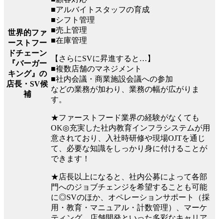
■アルバイトスタッフの育成
■シフト管理
■売上管理
世界的ファ
■在庫管理
ーストフー
ドチェーン
【さらにSVに昇進すると…】
『バーガー
■複数店舗のマネジメント
キング』の
■社内会議・商業施設会議への参加
店長・SV候
などの業務が加わり、業務の幅が広がりま
補
す。
★ファーストフード業界の経験がなくても
OK◎充実した社内教育インフラシステムが用
意されており、入社時研修や現場OJTを通じ
て、必要な知識をしっかり身に付けることが
できます！
★店長以上になると、社内公募によって各部
門へのジョブチェンジを希望することも可能
に◎SVのほか、オペレーションサポート（採
用・教育・マニュアル・計数管理）、マーケ
ティング、店舗開発といった多彩なキャリア