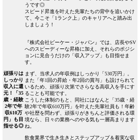
うです◎
スピード昇進を叶えた先輩たちの背中を追いかけ
て、今こそ「1ランク上」のキャリアへと踏み出
しましょう！
『株式会社ビーケー・ジャパン』では、店長やSV
へのスピーディーな昇格に加え、それらのポジシ
ョンに見合うだけの「収入アップ」も目指せま
す。
頑張りは
まず、当求人の年収例はしっかり「530万円」。
しっかり
また「年1回の昇給・年2回の賞与」も設けられて
収入に還
いるため、頑張り次第でさらなる高収入を手にす
元！「35
ることも可能です。
歳・経験
こうした体制のもと、同社にはなんと「35歳・経
2年で年
験2年で年収610万円」を叶えた先輩社員も！年齢
収610万
や社歴を問わず、頑張りがきちんと評価される環
円」も目
境なら、日々の業務へのやる気も一層高まります
指せる◎
ね。
飲食業界で生き生きとステップアップ＆着実な収