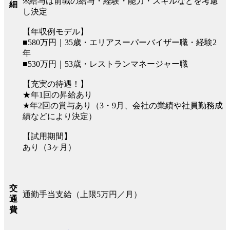
※給与は前職の給与・経験・能力・スキルなどを考慮
細
し決定
【年収例モデル】
■580万円｜35歳・エリアスーパーバイザー職・経験2
年
■530万円｜53歳・レストランマネージャー職
【充実の待遇！】
★年1回の昇給あり
★年2回の賞与あり（3・9月、会社の業績や社員勤務成
績などにより決定）
【試用期間】
あり（3ヶ月）
交
通勤手当支給（上限5万円／月）
通
費