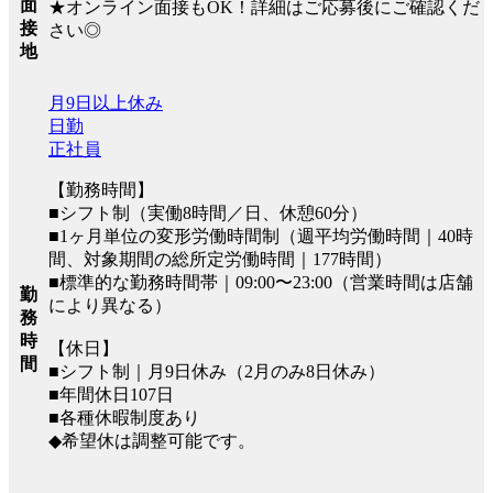
面
★オンライン面接もOK！詳細はご応募後にご確認くだ
接
さい◎
地
月9日以上休み
日勤
正社員
【勤務時間】
■シフト制（実働8時間／日、休憩60分）
■1ヶ月単位の変形労働時間制（週平均労働時間｜40時
間、対象期間の総所定労働時間｜177時間）
■標準的な勤務時間帯｜09:00〜23:00（営業時間は店舗
勤
により異なる）
務
時
【休日】
間
■シフト制｜月9日休み（2月のみ8日休み）
■年間休日107日
■各種休暇制度あり
◆希望休は調整可能です。