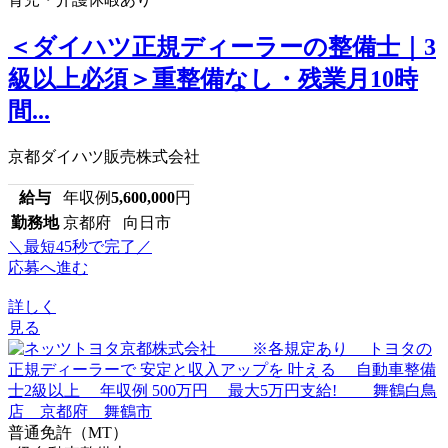
＜ダイハツ正規ディーラーの整備士｜3
級以上必須＞重整備なし・残業月10時
間...
京都ダイハツ販売株式会社
給与
年収例
5,600,000
円
勤務地
京都府 向日市
＼最短45秒で完了／
応募へ進む
詳しく
見る
普通免許（MT）