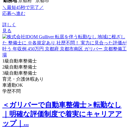
勤務地
京都府 京都市
＼最短45秒で完了／
応募へ進む
詳しく
見る
1級自動車整備士
2級自動車整備士
3級自動車整備士
育児・介護休暇あり
車通勤OK
学歴不問
＜ガリバーで自動車整備士＞転勤なし
｜明確な評価制度で着実にキャリアア
ップ｜...