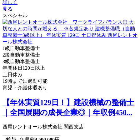
詳しく
見る
スペシャル
1級自動車整備士
2級自動車整備士
3級自動車整備士
年間休日120日以上
土日休み
19時までに退勤可能
育児・介護休暇あり
【年休実質129日！】建設機械の整備士
｜全国展開の成長企業◎｜年収例450...
西尾レントオール株式会社 関西支店
給与
年収例
4,500,000
円