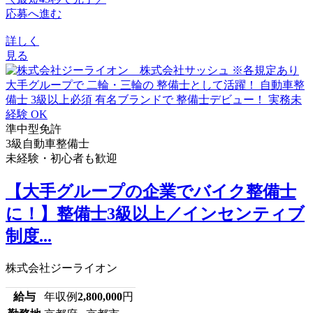
応募へ進む
詳しく
見る
準中型免許
3級自動車整備士
未経験・初心者も歓迎
【大手グループの企業でバイク整備士
に！】整備士3級以上／インセンティブ
制度...
株式会社ジーライオン
給与
年収例
2,800,000
円