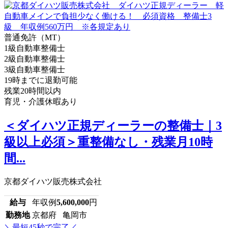
普通免許（MT）
1級自動車整備士
2級自動車整備士
3級自動車整備士
19時までに退勤可能
残業20時間以内
育児・介護休暇あり
＜ダイハツ正規ディーラーの整備士｜3
級以上必須＞重整備なし・残業月10時
間...
京都ダイハツ販売株式会社
給与
年収例
5,600,000
円
勤務地
京都府 亀岡市
＼最短45秒で完了／