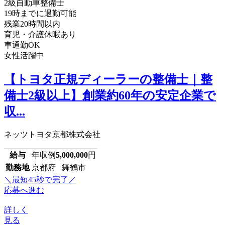
2級自動車整備士
19時までに退勤可能
残業20時間以内
育児・介護休暇あり
車通勤OK
女性活躍中
【トヨタ正規ディーラーの整備士｜整
備士2級以上】創業約60年の安定企業で
収...
ネッツトヨタ京都株式会社
給与
年収例
5,000,000
円
勤務地
京都府 舞鶴市
＼最短45秒で完了／
応募へ進む
詳しく
見る