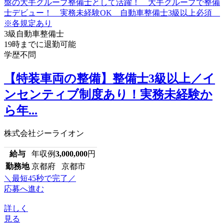
3級自動車整備士
19時までに退勤可能
学歴不問
【特装車両の整備】整備士3級以上／イ
ンセンティブ制度あり！実務未経験か
ら年...
株式会社ジーライオン
給与
年収例
3,000,000
円
勤務地
京都府 京都市
＼最短45秒で完了／
応募へ進む
詳しく
見る