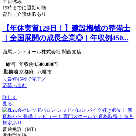
土日休み
19時までに退勤可能
育児・介護休暇あり
【年休実質129日！】建設機械の整備士
｜全国展開の成長企業◎｜年収例450...
西尾レントオール株式会社 関西支店
給与
年収例
4,500,000
円
勤務地
京都府 八幡市
＼最短45秒で完了／
応募へ進む
詳しく
見る
普通免許（MT）
準中型免許