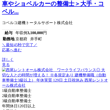
車やショベルカーの整備士＞大手・コ
ベル...
コベルコ建機トータルサポート株式会社
給与
年収例
3,100,000
円
勤務地
京都府 井手町
＼最短45秒で完了／
応募へ進む
詳しく
見る
1級自動車整備士
2級自動車整備士
3級自動車整備士
年間休日120日以上