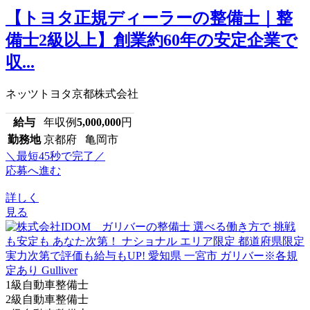
【トヨタ正規ディーラーの整備士｜整
備士2級以上】創業約60年の安定企業で
収...
ネッツトヨタ京都株式会社
給与
年収例
5,000,000
円
勤務地
京都府 亀岡市
＼最短45秒で完了／
応募へ進む
詳しく
見る
1級自動車整備士
2級自動車整備士