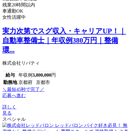
残業20時間以内
車通勤OK
女性活躍中
実力次第でスグ収入・キャリアUP！｜
自動車整備士｜年収例380万円｜整備
環...
株式会社リバティ
給与
年収例
3,800,000
円
勤務地
京都府 京都市
＼最短45秒で完了／
応募へ進む
詳しく
見る
スペシャル