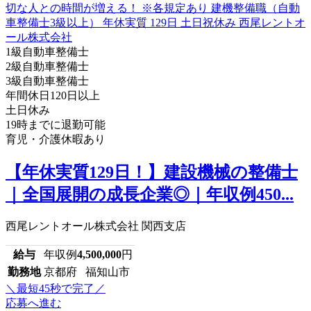
1級自動車整備士
2級自動車整備士
3級自動車整備士
年間休日120日以上
土日休み
19時までに退勤可能
育児・介護休暇あり
【年休実質129日！】建設機械の整備士
｜全国展開の成長企業◎｜年収例450...
西尾レントオール株式会社 関西支店
給与
年収例
4,500,000
円
勤務地
京都府 福知山市
＼最短45秒で完了／
応募へ進む