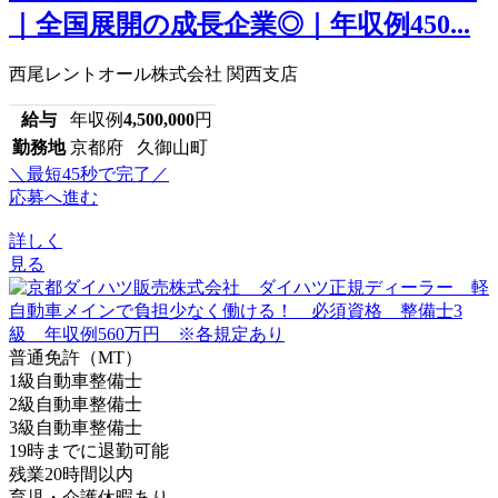
｜全国展開の成長企業◎｜年収例450...
西尾レントオール株式会社 関西支店
給与
年収例
4,500,000
円
勤務地
京都府 久御山町
＼最短45秒で完了／
応募へ進む
詳しく
見る
普通免許（MT）
1級自動車整備士
2級自動車整備士
3級自動車整備士
19時までに退勤可能
残業20時間以内
育児・介護休暇あり