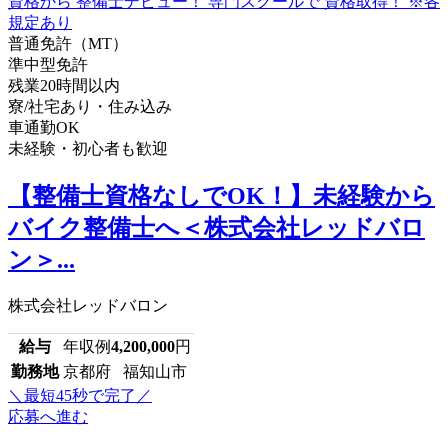
普通免許（MT）
準中型免許
残業20時間以内
寮/社宅あり・住み込み
車通勤OK
未経験・初心者も歓迎
【整備士資格なしでOK！】未経験から
バイク整備士へ＜株式会社レッドバロ
ン＞...
株式会社レッドバロン
給与
年収例
4,200,000
円
勤務地
京都府 福知山市
＼最短45秒で完了／
応募へ進む