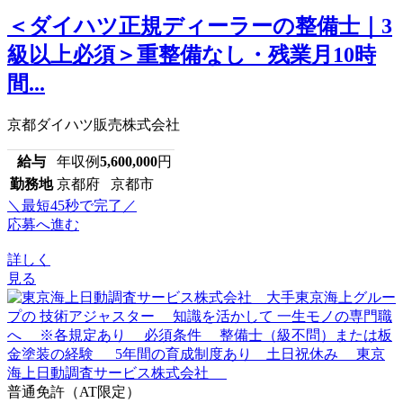
＜ダイハツ正規ディーラーの整備士｜3
級以上必須＞重整備なし・残業月10時
間...
京都ダイハツ販売株式会社
給与
年収例
5,600,000
円
勤務地
京都府 京都市
＼最短45秒で完了／
応募へ進む
詳しく
見る
普通免許（AT限定）