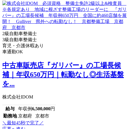
2級自動車整備士
3級自動車整備士
育児・介護休暇あり
車通勤OK
中古車販売店『ガリバー』の工場長候
補｜年収650万円｜転勤なし◎生活基盤
を...
株式会社IDOM
給与
年収例
6,500,000
円
勤務地
京都府 京都市
＼最短45秒で完了／
応募へ進む