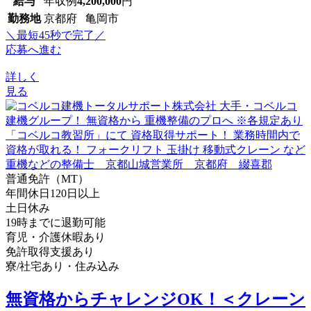
給与
年収例
4,200,000
円
勤務地
京都府 亀岡市
＼最短45秒で完了／
応募へ進む
詳しく
見る
普通免許（MT）
年間休日120日以上
土日休み
19時までに退勤可能
育児・介護休暇あり
免許取得支援あり
寮/社宅あり・住み込み
無資格からチャレンジOK！＜クレーン