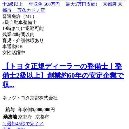
普通免許（MT）
2級自動車整備士
19時までに退勤可能
残業20時間以内
育児・介護休暇あり
車通勤OK
女性活躍中
【トヨタ正規ディーラーの整備士｜整
備士2級以上】創業約60年の安定企業で
収...
ネッツトヨタ京都株式会社
給与
年収例
5,000,000
円
勤務地
京都府 京都市
＼最短45秒で完了／