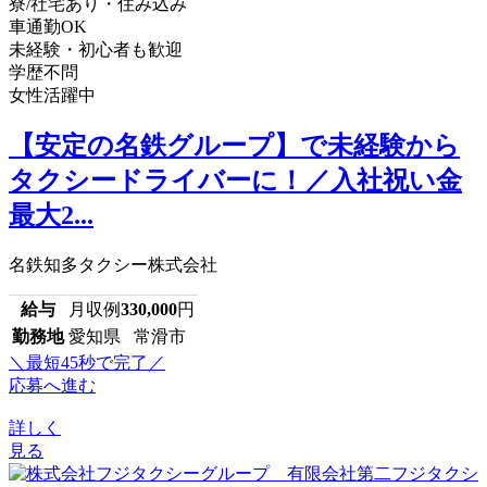
寮/社宅あり・住み込み
車通勤OK
未経験・初心者も歓迎
学歴不問
女性活躍中
【安定の名鉄グループ】で未経験から
タクシードライバーに！／入社祝い金
最大2...
名鉄知多タクシー株式会社
給与
月収例
330,000
円
勤務地
愛知県 常滑市
＼最短45秒で完了／
応募へ進む
詳しく
見る