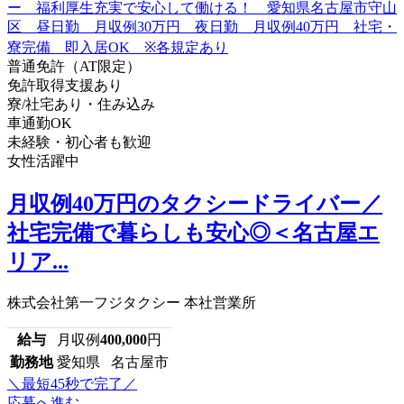
普通免許（AT限定）
免許取得支援あり
寮/社宅あり・住み込み
車通勤OK
未経験・初心者も歓迎
女性活躍中
月収例40万円のタクシードライバー／
社宅完備で暮らしも安心◎＜名古屋エ
リア...
株式会社第一フジタクシー 本社営業所
給与
月収例
400,000
円
勤務地
愛知県 名古屋市
＼最短45秒で完了／
応募へ進む