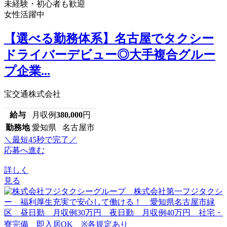
未経験・初心者も歓迎
女性活躍中
【選べる勤務体系】名古屋でタクシー
ドライバーデビュー◎大手複合グルー
プ企業...
宝交通株式会社
給与
月収例
380,000
円
勤務地
愛知県 名古屋市
＼最短45秒で完了／
応募へ進む
詳しく
見る