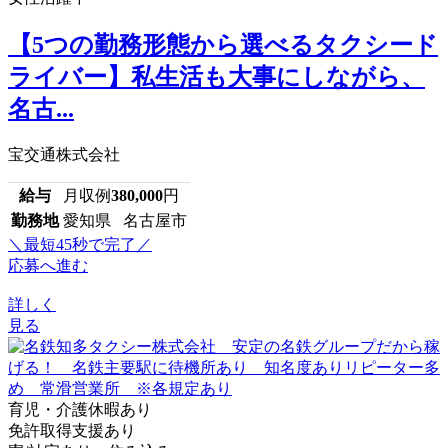
【5つの勤務形態から選べるタクシード
ライバー】私生活も大事にしながら、
名古...
宝交通株式会社
給与
月収例
380,000
円
勤務地
愛知県 名古屋市
＼最短45秒で完了／
応募へ進む
詳しく
見る
育児・介護休暇あり
免許取得支援あり