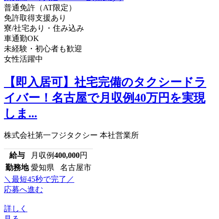
普通免許（AT限定）
免許取得支援あり
寮/社宅あり・住み込み
車通勤OK
未経験・初心者も歓迎
女性活躍中
【即入居可】社宅完備のタクシードラ
イバー！名古屋で月収例40万円を実現
しま...
株式会社第一フジタクシー 本社営業所
給与
月収例
400,000
円
勤務地
愛知県 名古屋市
＼最短45秒で完了／
応募へ進む
詳しく
見る