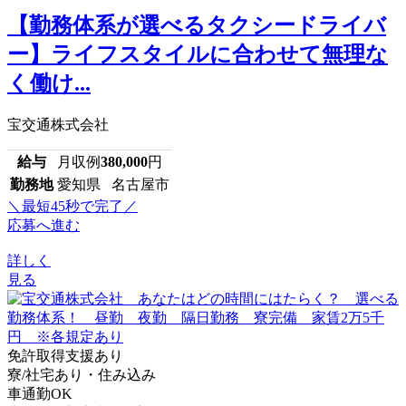
【勤務体系が選べるタクシードライバ
ー】ライフスタイルに合わせて無理な
く働け...
宝交通株式会社
給与
月収例
380,000
円
勤務地
愛知県 名古屋市
＼最短45秒で完了／
応募へ進む
詳しく
見る
免許取得支援あり
寮/社宅あり・住み込み
車通勤OK