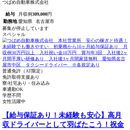
つばめ自動車株式会社
給与
月収例
309,000
円
勤務地
愛知県 名古屋市
募集が停止しています
スペシャル
普通免許（AT限定）
免許取得支援あり
寮/社宅あり・住み込み
車通勤OK
学歴不問
女性活躍中
【給与保証あり！未経験も安心】高月
収ドライバーとして羽ばたこう！祝金