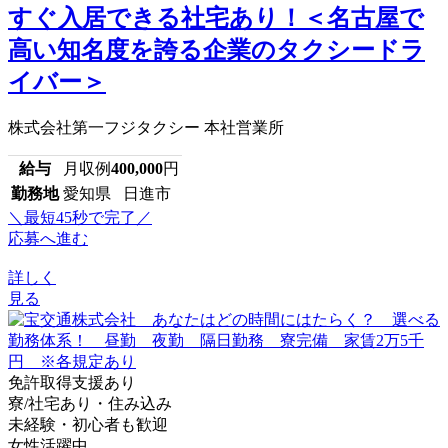
すぐ入居できる社宅あり！＜名古屋で
高い知名度を誇る企業のタクシードラ
イバー＞
株式会社第一フジタクシー 本社営業所
給与
月収例
400,000
円
勤務地
愛知県 日進市
＼最短45秒で完了／
応募へ進む
詳しく
見る
免許取得支援あり
寮/社宅あり・住み込み
未経験・初心者も歓迎
女性活躍中