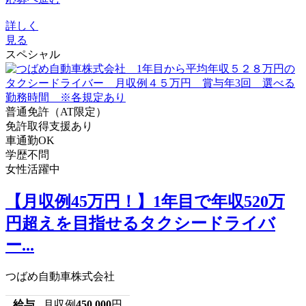
詳しく
見る
スペシャル
普通免許（AT限定）
免許取得支援あり
車通勤OK
学歴不問
女性活躍中
【月収例45万円！】1年目で年収520万
円超えを目指せるタクシードライバ
ー...
つばめ自動車株式会社
給与
月収例
450,000
円