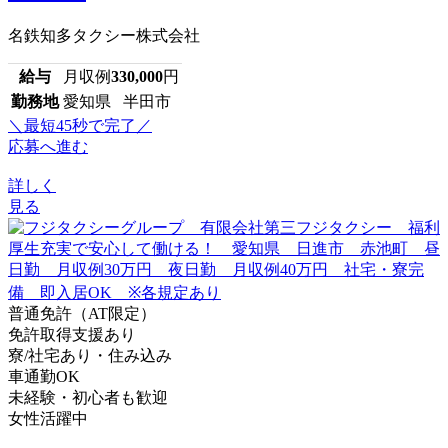
名鉄知多タクシー株式会社
給与
月収例
330,000
円
勤務地
愛知県 半田市
＼最短45秒で完了／
応募へ進む
詳しく
見る
普通免許（AT限定）
免許取得支援あり
寮/社宅あり・住み込み
車通勤OK
未経験・初心者も歓迎
女性活躍中