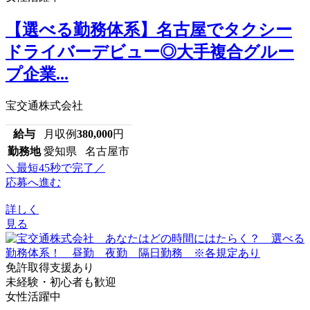
【選べる勤務体系】名古屋でタクシー
ドライバーデビュー◎大手複合グルー
プ企業...
宝交通株式会社
給与
月収例
380,000
円
勤務地
愛知県 名古屋市
＼最短45秒で完了／
応募へ進む
詳しく
見る
免許取得支援あり
未経験・初心者も歓迎
女性活躍中