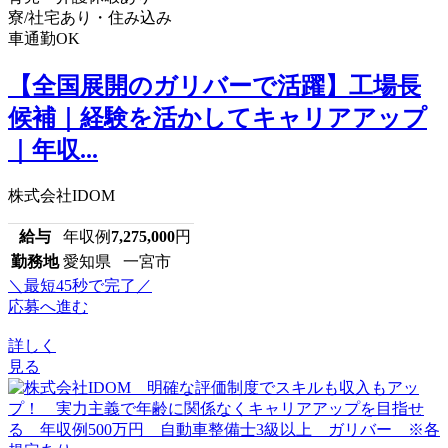
寮/社宅あり・住み込み
車通勤OK
【全国展開のガリバーで活躍】工場長
候補｜経験を活かしてキャリアアップ
｜年収...
株式会社IDOM
給与
年収例
7,275,000
円
勤務地
愛知県 一宮市
＼最短45秒で完了／
応募へ進む
詳しく
見る