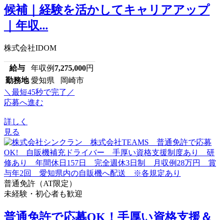
候補｜経験を活かしてキャリアアップ
｜年収...
株式会社IDOM
給与
年収例
7,275,000
円
勤務地
愛知県 岡崎市
＼最短45秒で完了／
応募へ進む
詳しく
見る
普通免許（AT限定）
未経験・初心者も歓迎
普通免許で応募OK！手厚い資格支援＆