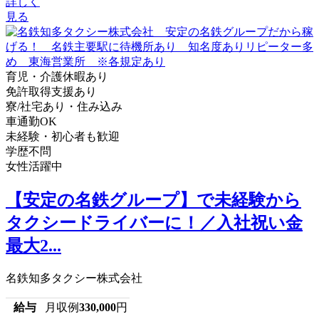
詳しく
見る
育児・介護休暇あり
免許取得支援あり
寮/社宅あり・住み込み
車通勤OK
未経験・初心者も歓迎
学歴不問
女性活躍中
【安定の名鉄グループ】で未経験から
タクシードライバーに！／入社祝い金
最大2...
名鉄知多タクシー株式会社
給与
月収例
330,000
円