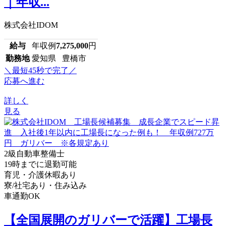
｜年収...
株式会社IDOM
給与
年収例
7,275,000
円
勤務地
愛知県 豊橋市
＼最短45秒で完了／
応募へ進む
詳しく
見る
2級自動車整備士
19時までに退勤可能
育児・介護休暇あり
寮/社宅あり・住み込み
車通勤OK
【全国展開のガリバーで活躍】工場長