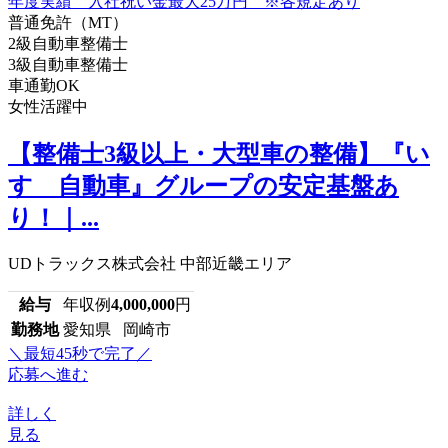
普通免許（MT）
2級自動車整備士
3級自動車整備士
車通勤OK
女性活躍中
【整備士3級以上・大型車の整備】『い
すゞ自動車』グループの安定基盤あ
り！｜...
UDトラックス株式会社 中部近畿エリア
給与
年収例
4,000,000
円
勤務地
愛知県 岡崎市
＼最短45秒で完了／
応募へ進む
詳しく
見る