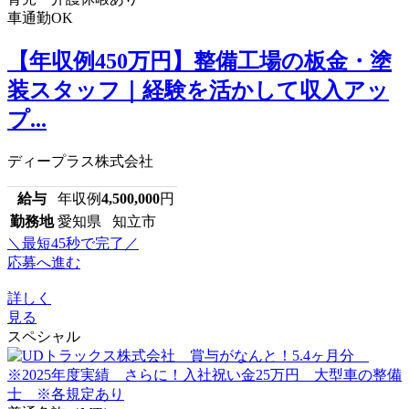
車通勤OK
【年収例450万円】整備工場の板金・塗
装スタッフ｜経験を活かして収入アッ
プ...
ディープラス株式会社
給与
年収例
4,500,000
円
勤務地
愛知県 知立市
＼最短45秒で完了／
応募へ進む
詳しく
見る
スペシャル