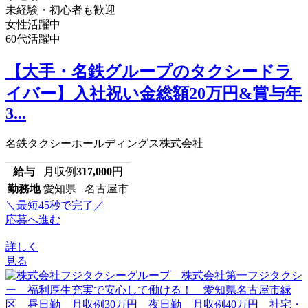
未経験・初心者も歓迎
女性活躍中
60代活躍中
【大手・名鉄グループのタクシードラ
イバー】入社祝い金総額20万円&賞与年
3...
名鉄タクシーホールディングス株式会社
給与
月収例
317,000
円
勤務地
愛知県 名古屋市
＼最短45秒で完了／
応募へ進む
詳しく
見る