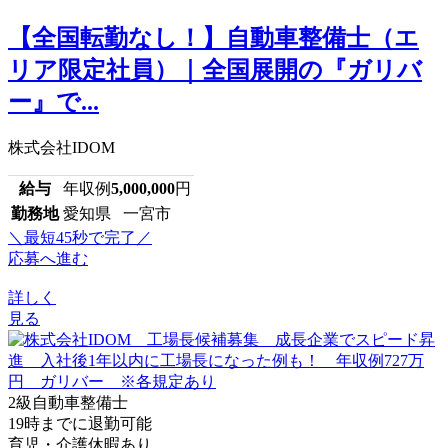
【全国転勤なし！】自動車整備士（エ
リア限定社員）｜全国展開の『ガリバ
ー』で...
株式会社IDOM
給与
年収例
5,000,000
円
勤務地
愛知県 一宮市
＼最短45秒で完了／
応募へ進む
詳しく
見る
2級自動車整備士
19時までに退勤可能
育児・介護休暇あり