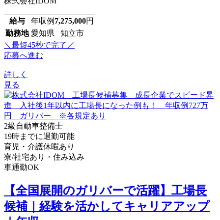
株式会社IDOM
給与
年収例
7,275,000
円
勤務地
愛知県 知立市
＼最短45秒で完了／
応募へ進む
詳しく
見る
2級自動車整備士
19時までに退勤可能
育児・介護休暇あり
寮/社宅あり・住み込み
車通勤OK
【全国展開のガリバーで活躍】工場長
候補｜経験を活かしてキャリアアップ