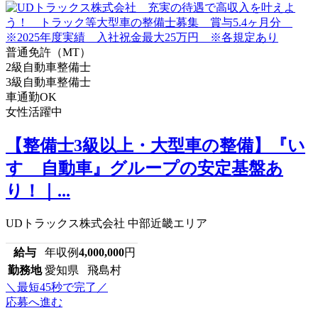
普通免許（MT）
2級自動車整備士
3級自動車整備士
車通勤OK
女性活躍中
【整備士3級以上・大型車の整備】『い
すゞ自動車』グループの安定基盤あ
り！｜...
UDトラックス株式会社 中部近畿エリア
給与
年収例
4,000,000
円
勤務地
愛知県 飛島村
＼最短45秒で完了／
応募へ進む