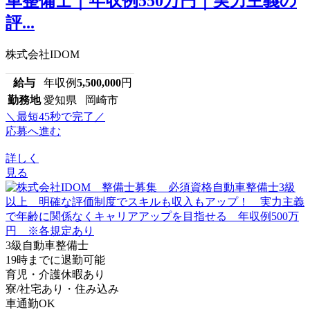
車整備士｜年収例550万円｜実力主義の
評...
株式会社IDOM
給与
年収例
5,500,000
円
勤務地
愛知県 岡崎市
＼最短45秒で完了／
応募へ進む
詳しく
見る
3級自動車整備士
19時までに退勤可能
育児・介護休暇あり
寮/社宅あり・住み込み
車通勤OK