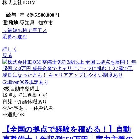
株式会社IDOM
給与
年収例
5,500,000
円
勤務地
愛知県 知立市
＼最短45秒で完了／
応募へ進む
詳しく
見る
3級自動車整備士
19時までに退勤可能
育児・介護休暇あり
寮/社宅あり・住み込み
車通勤OK
【全国の拠点で経験を積める！】自動