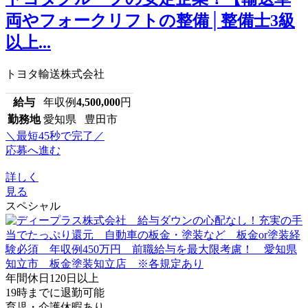
両やフォークリフトの整備│整備士3級
以上...
トヨタ輸送株式会社
給与
年収例
4,500,000
円
勤務地
愛知県 豊田市
＼最短45秒で完了／
応募へ進む
詳しく
見る
スペシャル
年間休日120日以上
19時までに退勤可能
育児・介護休暇あり