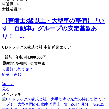
車通勤OK
女性活躍中
【整備士3級以上・大型車の整備】『い
すゞ自動車』グループの安定基盤あ
り！｜...
UDトラックス株式会社 中部近畿エリア
給与
年収例
4,000,000
円
勤務地
愛知県 名古屋市
＼最短45秒で完了／
応募へ進む
詳しく
見る
スペシャル