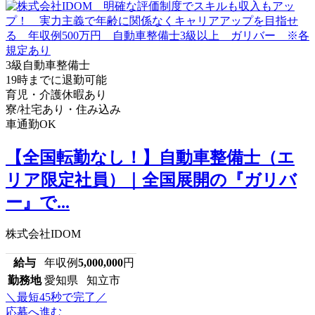
3級自動車整備士
19時までに退勤可能
育児・介護休暇あり
寮/社宅あり・住み込み
車通勤OK
【全国転勤なし！】自動車整備士（エ
リア限定社員）｜全国展開の『ガリバ
ー』で...
株式会社IDOM
給与
年収例
5,000,000
円
勤務地
愛知県 知立市
＼最短45秒で完了／
応募へ進む