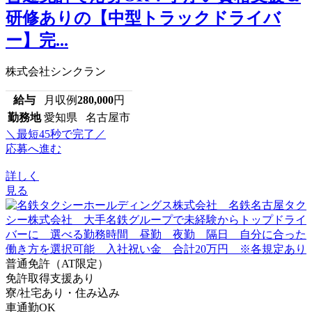
研修ありの【中型トラックドライバ
ー】完...
株式会社シンクラン
給与
月収例
280,000
円
勤務地
愛知県 名古屋市
＼最短45秒で完了／
応募へ進む
詳しく
見る
普通免許（AT限定）
免許取得支援あり
寮/社宅あり・住み込み
車通勤OK