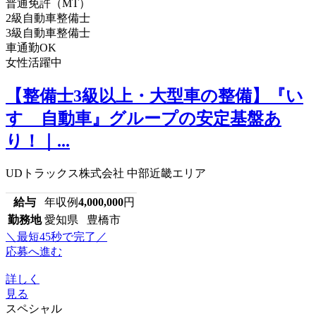
普通免許（MT）
2級自動車整備士
3級自動車整備士
車通勤OK
女性活躍中
【整備士3級以上・大型車の整備】『い
すゞ自動車』グループの安定基盤あ
り！｜...
UDトラックス株式会社 中部近畿エリア
給与
年収例
4,000,000
円
勤務地
愛知県 豊橋市
＼最短45秒で完了／
応募へ進む
詳しく
見る
スペシャル