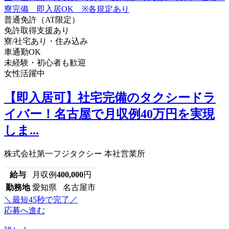
普通免許（AT限定）
免許取得支援あり
寮/社宅あり・住み込み
車通勤OK
未経験・初心者も歓迎
女性活躍中
【即入居可】社宅完備のタクシードラ
イバー！名古屋で月収例40万円を実現
しま...
株式会社第一フジタクシー 本社営業所
給与
月収例
400,000
円
勤務地
愛知県 名古屋市
＼最短45秒で完了／
応募へ進む