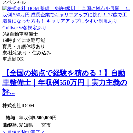
スペシャル
3級自動車整備士
19時までに退勤可能
育児・介護休暇あり
寮/社宅あり・住み込み
車通勤OK
【全国の拠点で経験を積める！】自動
車整備士｜年収例550万円｜実力主義の
評...
株式会社IDOM
給与
年収例
5,500,000
円
勤務地
愛知県 一宮市
＼最短45秒で完了／