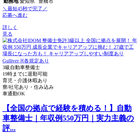
勤務地
愛知県 豊橋市
＼最短45秒で完了／
応募へ進む
詳しく
見る
3級自動車整備士
19時までに退勤可能
育児・介護休暇あり
寮/社宅あり・住み込み
車通勤OK
【全国の拠点で経験を積める！】自動
車整備士｜年収例550万円｜実力主義の
評...