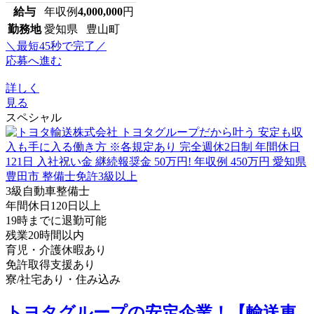
給与
年収例
4,000,000
円
勤務地
愛知県 豊山町
＼最短45秒で完了／
応募へ進む
詳しく
見る
スペシャル
3級自動車整備士
年間休日120日以上
19時までに退勤可能
残業20時間以内
育児・介護休暇あり
免許取得支援あり
寮/社宅あり・住み込み
トヨタグループの安定企業！【輸送車