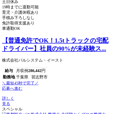
土日休み
19時までに退勤可能
育児・介護休暇あり
手積み下ろしなし
免許取得支援あり
車通勤OK
【普通免許でOK！1.5tトラックの宅配
ドライバー】社員の90%が未経験ス...
株式会社パルシステム・イースト
給与
月収例
286,442
円
勤務地
千葉県 習志野市
＼最短45秒で完了／
応募へ進む
詳しく
見る
スペシャル