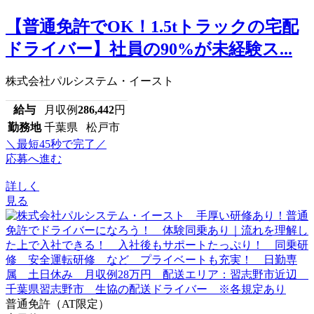
【普通免許でOK！1.5tトラックの宅配
ドライバー】社員の90%が未経験ス...
株式会社パルシステム・イースト
給与
月収例
286,442
円
勤務地
千葉県 松戸市
＼最短45秒で完了／
応募へ進む
詳しく
見る
普通免許（AT限定）