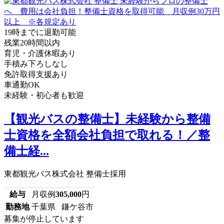
19時までに退勤可能
残業20時間以内
育児・介護休暇あり
手積み下ろしなし
免許取得支援あり
車通勤OK
未経験・初心者も歓迎
【観光バスの整備士】未経験から整備
士資格を全額会社負担で取れる！／整
備士経...
東都観光バス株式会社 整備士採用
給与
月収例
305,000
円
勤務地
千葉県 鎌ケ谷市
募集が停止しています