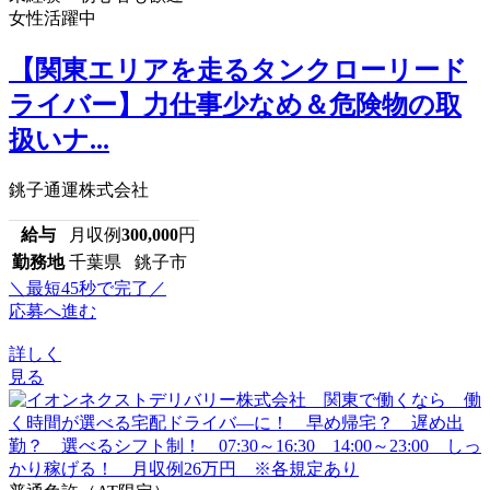
女性活躍中
【関東エリアを走るタンクローリード
ライバー】力仕事少なめ＆危険物の取
扱いナ...
銚子通運株式会社
給与
月収例
300,000
円
勤務地
千葉県 銚子市
＼最短45秒で完了／
応募へ進む
詳しく
見る