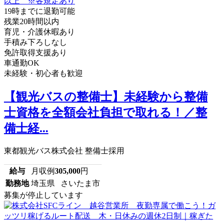
19時までに退勤可能
残業20時間以内
育児・介護休暇あり
手積み下ろしなし
免許取得支援あり
車通勤OK
未経験・初心者も歓迎
【観光バスの整備士】未経験から整備
士資格を全額会社負担で取れる！／整
備士経...
東都観光バス株式会社 整備士採用
給与
月収例
305,000
円
勤務地
埼玉県 さいたま市
募集が停止しています