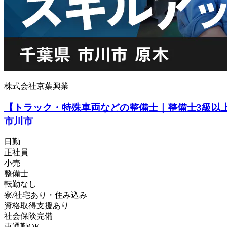
株式会社京葉興業
【トラック・特殊車両などの整備士｜整備士3級以
市川市
日勤
正社員
小売
整備士
転勤なし
寮/社宅あり・住み込み
資格取得支援あり
社会保険完備
車通勤OK