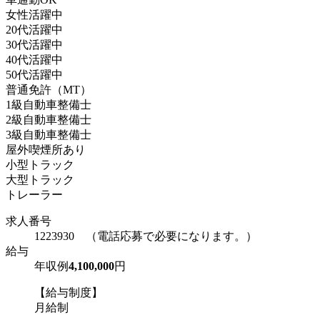
女性活躍中
20代活躍中
30代活躍中
40代活躍中
50代活躍中
普通免許（MT）
1級自動車整備士
2級自動車整備士
3級自動車整備士
屋外喫煙所あり
小型トラック
大型トラック
トレーラー
求人番号
1223930 （電話応募で必要になります。）
給与
年収例
4,100,000
円
【給与制度】
月給制