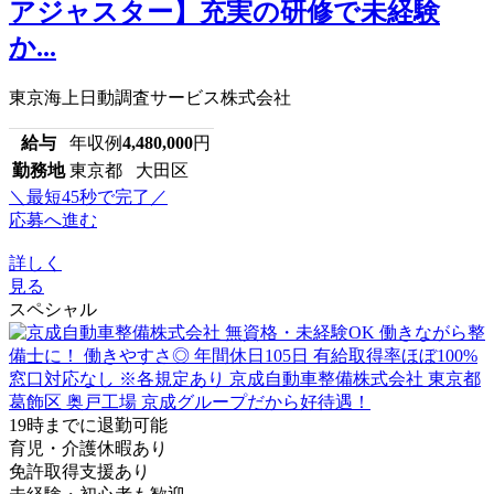
アジャスター】充実の研修で未経験
か...
東京海上日動調査サービス株式会社
給与
年収例
4,480,000
円
勤務地
東京都 大田区
＼最短45秒で完了／
応募へ進む
詳しく
見る
スペシャル
19時までに退勤可能
育児・介護休暇あり
免許取得支援あり