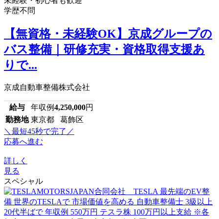
未経験・初心者も歓迎
学歴不問
【無資格・未経験OK】京成グループの
バス整備｜研修充実・資格取得支援あ
りで...
京成自動車整備株式会社
給与
年収例
4,250,000
円
勤務地
東京都 葛飾区
＼最短45秒で完了／
応募へ進む
詳しく
見る
スペシャル