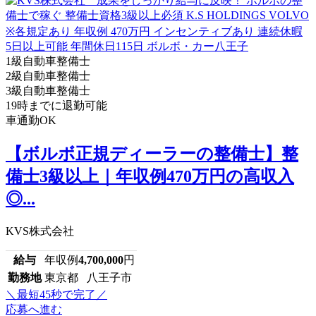
1級自動車整備士
2級自動車整備士
3級自動車整備士
19時までに退勤可能
車通勤OK
【ボルボ正規ディーラーの整備士】整
備士3級以上｜年収例470万円の高収入
◎...
KVS株式会社
給与
年収例
4,700,000
円
勤務地
東京都 八王子市
＼最短45秒で完了／
応募へ進む