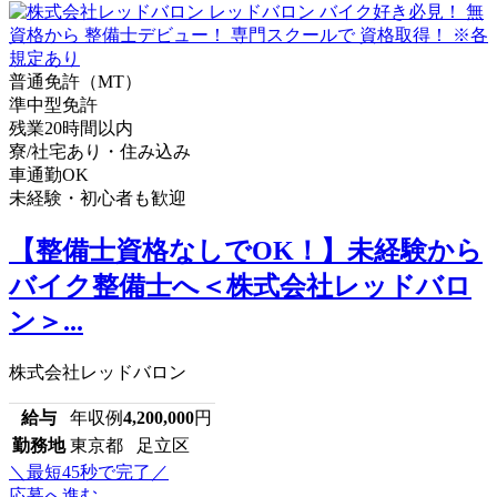
普通免許（MT）
準中型免許
残業20時間以内
寮/社宅あり・住み込み
車通勤OK
未経験・初心者も歓迎
【整備士資格なしでOK！】未経験から
バイク整備士へ＜株式会社レッドバロ
ン＞...
株式会社レッドバロン
給与
年収例
4,200,000
円
勤務地
東京都 足立区
＼最短45秒で完了／
応募へ進む