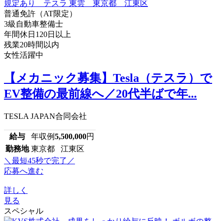
普通免許（AT限定）
3級自動車整備士
年間休日120日以上
残業20時間以内
女性活躍中
【メカニック募集】Tesla（テスラ）で
EV整備の最前線へ／20代半ばで年...
TESLA JAPAN合同会社
給与
年収例
5,500,000
円
勤務地
東京都 江東区
＼最短45秒で完了／
応募へ進む
詳しく
見る
スペシャル