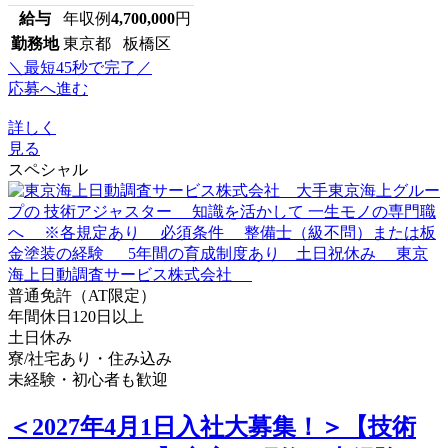
給与
年収例
4,700,000
円
勤務地
東京都 板橋区
＼最短45秒で完了／
応募へ進む
詳しく
見る
スペシャル
普通免許（AT限定）
年間休日120日以上
土日休み
寮/社宅あり・住み込み
未経験・初心者も歓迎
＜2027年4月1日入社大募集！＞【技術