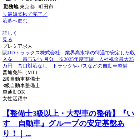
勤務地
東京都 町田市
＼最短45秒で完了／
応募へ進む
詳しく
見る
プレミア求人
普通免許（MT）
2級自動車整備士
3級自動車整備士
車通勤OK
女性活躍中
【整備士3級以上・大型車の整備】『い
すゞ自動車』グループの安定基盤あ
り！｜...