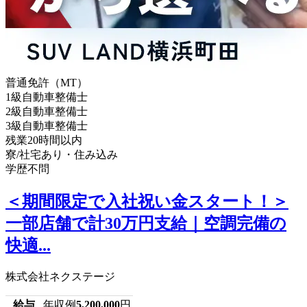
普通免許（MT）
1級自動車整備士
2級自動車整備士
3級自動車整備士
残業20時間以内
寮/社宅あり・住み込み
学歴不問
＜期間限定で入社祝い金スタート！＞
一部店舗で計30万円支給｜空調完備の
快適...
株式会社ネクステージ
給与
年収例
5,200,000
円