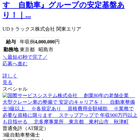
すゞ自動車』グループの安定基盤あ
り！｜...
UDトラックス株式会社 関東エリア
給与
年収例
4,000,000
円
勤務地
東京都 昭島市
＼最短45秒で完了／
応募へ進む
詳しく
見る
スペシャル
普通免許（AT限定）
3級自動車整備士