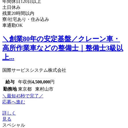
年間休日120日以上
土日休み
残業20時間以内
寮/社宅あり・住み込み
車通勤OK
＼創業80年の安定基盤／クレーン車・
高所作業車などの整備士｜整備士3級以
上...
国際サービスシステム株式会社
給与
年収例
4,500,000
円
勤務地
東京都 東村山市
＼最短45秒で完了／
応募へ進む
詳しく
見る
スペシャル