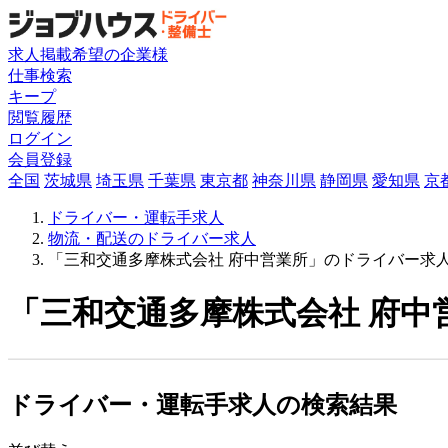
求人掲載希望の企業様
仕事検索
キープ
閲覧履歴
ログイン
会員登録
全国
茨城県
埼玉県
千葉県
東京都
神奈川県
静岡県
愛知県
京
ドライバー・運転手求人
物流・配送のドライバー求人
「三和交通多摩株式会社 府中営業所」のドライバー求
「三和交通多摩株式会社 府中
ドライバー・運転手求人の検索結果