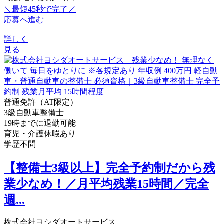
＼最短45秒で完了／
応募へ進む
詳しく
見る
普通免許（AT限定）
3級自動車整備士
19時までに退勤可能
育児・介護休暇あり
学歴不問
【整備士3級以上】完全予約制だから残
業少なめ！／月平均残業15時間／完全
週...
株式会社ヨシダオートサービス