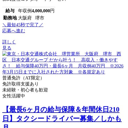
給与
年収例
4,000,000
円
勤務地
大阪府 堺市
＼最短45秒で完了／
応募へ進む
詳しく
見る
普通免許（AT限定）
免許取得支援あり
未経験・初心者も歓迎
女性活躍中
【最長6ヶ月の給与保障＆年間休日210
日】タクシードライバー募集／しかも
月...