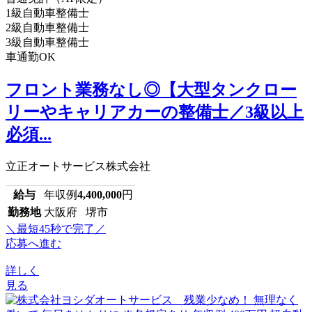
1級自動車整備士
2級自動車整備士
3級自動車整備士
車通勤OK
フロント業務なし◎【大型タンクロー
リーやキャリアカーの整備士／3級以上
必須...
立正オートサービス株式会社
給与
年収例
4,400,000
円
勤務地
大阪府 堺市
＼最短45秒で完了／
応募へ進む
詳しく
見る