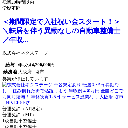
残業20時間以内
学歴不問
＜期間限定で入社祝い金スタート！＞
＼転居を伴う異動なしの自動車整備士
／年収...
株式会社ネクステージ
給与
年収例
4,300,000
円
勤務地
大阪府 堺市
募集が停止しています
普通免許（AT限定）
普通免許（MT）
1級自動車整備士
2級自動車整備士