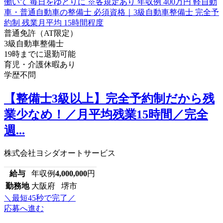
普通免許（AT限定）
3級自動車整備士
19時までに退勤可能
育児・介護休暇あり
学歴不問
【整備士3級以上】完全予約制だから残
業少なめ！／月平均残業15時間／完全
週...
株式会社ヨシダオートサービス
給与
年収例
4,000,000
円
勤務地
大阪府 堺市
＼最短45秒で完了／
応募へ進む