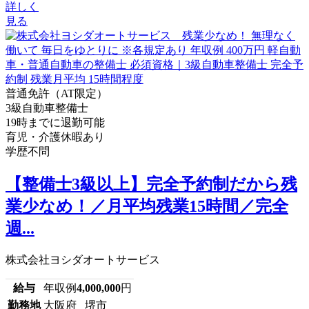
詳しく
見る
普通免許（AT限定）
3級自動車整備士
19時までに退勤可能
育児・介護休暇あり
学歴不問
【整備士3級以上】完全予約制だから残
業少なめ！／月平均残業15時間／完全
週...
株式会社ヨシダオートサービス
給与
年収例
4,000,000
円
勤務地
大阪府 堺市