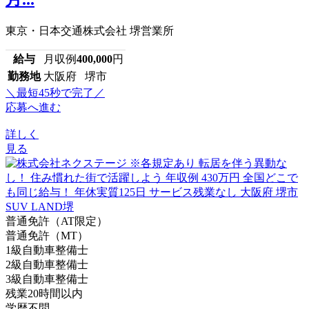
東京・日本交通株式会社 堺営業所
給与
月収例
400,000
円
勤務地
大阪府 堺市
＼最短45秒で完了／
応募へ進む
詳しく
見る
普通免許（AT限定）
普通免許（MT）
1級自動車整備士
2級自動車整備士
3級自動車整備士
残業20時間以内
学歴不問