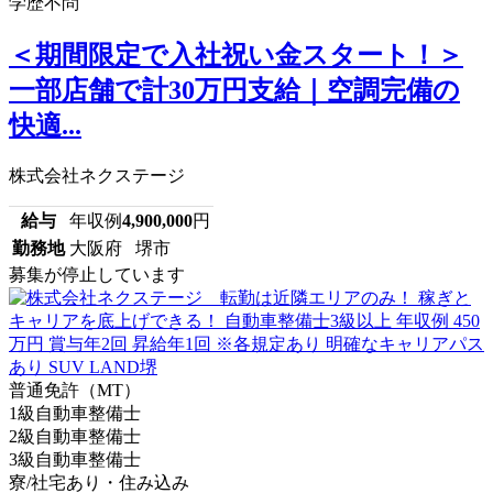
学歴不問
＜期間限定で入社祝い金スタート！＞
一部店舗で計30万円支給｜空調完備の
快適...
株式会社ネクステージ
給与
年収例
4,900,000
円
勤務地
大阪府 堺市
募集が停止しています
普通免許（MT）
1級自動車整備士
2級自動車整備士
3級自動車整備士
寮/社宅あり・住み込み