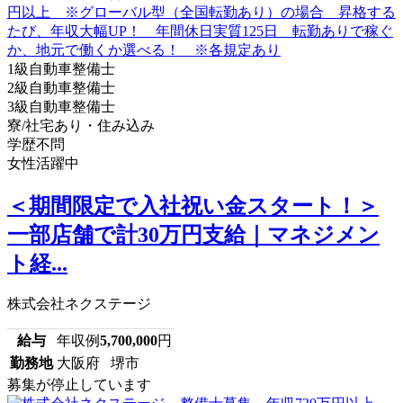
1級自動車整備士
2級自動車整備士
3級自動車整備士
寮/社宅あり・住み込み
学歴不問
女性活躍中
＜期間限定で入社祝い金スタート！＞
一部店舗で計30万円支給｜マネジメン
ト経...
株式会社ネクステージ
給与
年収例
5,700,000
円
勤務地
大阪府 堺市
募集が停止しています