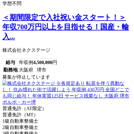
学歴不問
＜期間限定で入社祝い金スタート！＞
年収700万円以上を目指せる！国産・輸
入...
株式会社ネクステージ
給与
年収例
4,500,000
円
勤務地
大阪府 堺市
募集が停止しています
普通免許（AT限定）
普通免許（MT）
1級自動車整備士
2級自動車整備士
3級自動車整備士