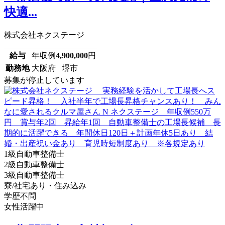
快適...
株式会社ネクステージ
給与
年収例
4,900,000
円
勤務地
大阪府 堺市
募集が停止しています
1級自動車整備士
2級自動車整備士
3級自動車整備士
寮/社宅あり・住み込み
学歴不問
女性活躍中