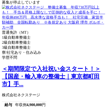
募集が停止しています
普通免許（MT）
1級自動車整備士
2級自動車整備士
3級自動車整備士
寮/社宅あり・住み込み
学歴不問
＜期間限定で入社祝い金スタート！＞
【国産・輸入車の整備士｜東京都町田
市】手...
株式会社ネクステージ
給与
年収例
4,900,000
円