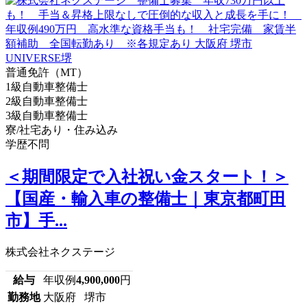
普通免許（MT）
1級自動車整備士
2級自動車整備士
3級自動車整備士
寮/社宅あり・住み込み
学歴不問
＜期間限定で入社祝い金スタート！＞
【国産・輸入車の整備士｜東京都町田
市】手...
株式会社ネクステージ
給与
年収例
4,900,000
円
勤務地
大阪府 堺市