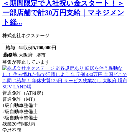
＜期間限定で入社祝い金スタート！＞
一部店舗で計30万円支給｜マネジメン
ト経...
株式会社ネクステージ
給与
年収例
5,700,000
円
勤務地
大阪府 堺市
募集が停止しています
普通免許（AT限定）
普通免許（MT）
1級自動車整備士
2級自動車整備士
3級自動車整備士
残業20時間以内
学歴不問