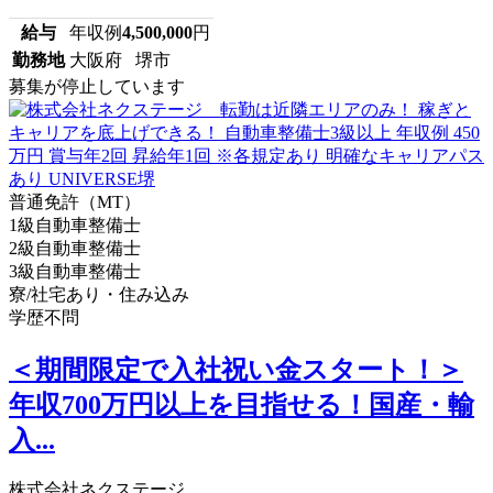
給与
年収例
4,500,000
円
勤務地
大阪府 堺市
募集が停止しています
普通免許（MT）
1級自動車整備士
2級自動車整備士
3級自動車整備士
寮/社宅あり・住み込み
学歴不問
＜期間限定で入社祝い金スタート！＞
年収700万円以上を目指せる！国産・輸
入...
株式会社ネクステージ