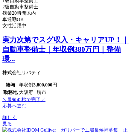
1級自動車整備士
2級自動車整備士
残業20時間以内
車通勤OK
女性活躍中
実力次第でスグ収入・キャリアUP！｜
自動車整備士｜年収例380万円｜整備
環...
株式会社リバティ
給与
年収例
3,800,000
円
勤務地
大阪府 堺市
＼最短45秒で完了／
応募へ進む
詳しく
見る