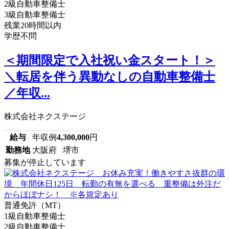
2級自動車整備士
3級自動車整備士
残業20時間以内
学歴不問
＜期間限定で入社祝い金スタート！＞
＼転居を伴う異動なしの自動車整備士
／年収...
株式会社ネクステージ
給与
年収例
4,300,000
円
勤務地
大阪府 堺市
募集が停止しています
普通免許（MT）
1級自動車整備士
2級自動車整備士