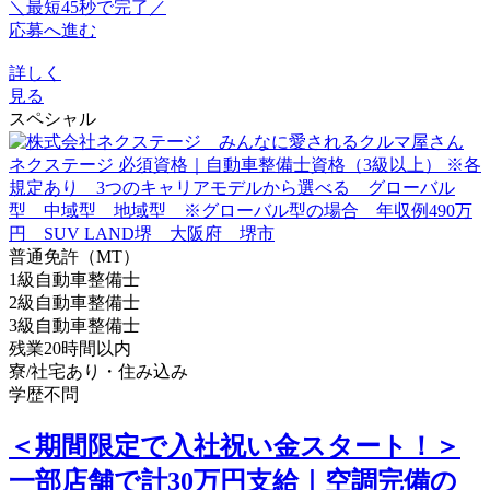
＼最短45秒で完了／
応募へ進む
詳しく
見る
スペシャル
普通免許（MT）
1級自動車整備士
2級自動車整備士
3級自動車整備士
残業20時間以内
寮/社宅あり・住み込み
学歴不問
＜期間限定で入社祝い金スタート！＞
一部店舗で計30万円支給｜空調完備の