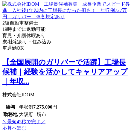
2級自動車整備士
19時までに退勤可能
育児・介護休暇あり
寮/社宅あり・住み込み
車通勤OK
【全国展開のガリバーで活躍】工場長
候補｜経験を活かしてキャリアアップ
｜年収...
株式会社IDOM
給与
年収例
7,275,000
円
勤務地
大阪府 堺市
＼最短45秒で完了／
応募へ進む