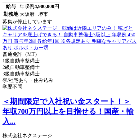
給与
年収例
4,900,000
円
勤務地
大阪府 堺市
募集が停止しています
普通免許（MT）
1級自動車整備士
2級自動車整備士
3級自動車整備士
寮/社宅あり・住み込み
学歴不問
＜期間限定で入社祝い金スタート！＞
年収700万円以上を目指せる！国産・輸
入...
株式会社ネクステージ