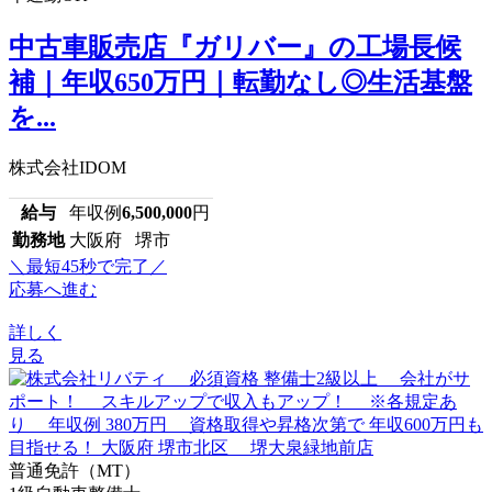
中古車販売店『ガリバー』の工場長候
補｜年収650万円｜転勤なし◎生活基盤
を...
株式会社IDOM
給与
年収例
6,500,000
円
勤務地
大阪府 堺市
＼最短45秒で完了／
応募へ進む
詳しく
見る
普通免許（MT）