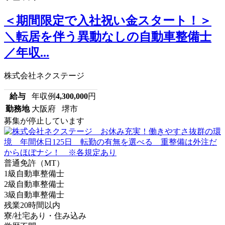
＜期間限定で入社祝い金スタート！＞
＼転居を伴う異動なしの自動車整備士
／年収...
株式会社ネクステージ
給与
年収例
4,300,000
円
勤務地
大阪府 堺市
募集が停止しています
普通免許（MT）
1級自動車整備士
2級自動車整備士
3級自動車整備士
残業20時間以内
寮/社宅あり・住み込み