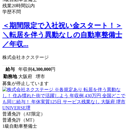
残業20時間以内
学歴不問
＜期間限定で入社祝い金スタート！＞
＼転居を伴う異動なしの自動車整備士
／年収...
株式会社ネクステージ
給与
年収例
4,300,000
円
勤務地
大阪府 堺市
募集が停止しています
普通免許（AT限定）
普通免許（MT）
1級自動車整備士