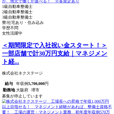
1級自動車整備士
2級自動車整備士
3級自動車整備士
寮/社宅あり・住み込み
学歴不問
女性活躍中
＜期間限定で入社祝い金スタート！＞
一部店舗で計30万円支給｜マネジメン
ト経...
株式会社ネクステージ
給与
年収例
5,700,000
円
勤務地
大阪府 堺市
募集が停止しています