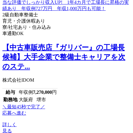
2級自動車整備士
育児・介護休暇あり
寮/社宅あり・住み込み
車通勤OK
【中古車販売店『ガリバー』の工場長
候補】大手企業で整備士キャリアを次
のステ...
株式会社IDOM
給与
年収例
7,270,000
円
勤務地
大阪府 堺市
＼最短45秒で完了／
応募へ進む
詳しく
見る