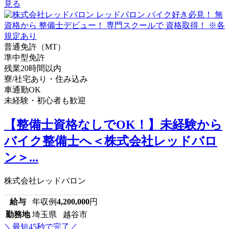
見る
普通免許（MT）
準中型免許
残業20時間以内
寮/社宅あり・住み込み
車通勤OK
未経験・初心者も歓迎
【整備士資格なしでOK！】未経験から
バイク整備士へ＜株式会社レッドバロ
ン＞...
株式会社レッドバロン
給与
年収例
4,200,000
円
勤務地
埼玉県 越谷市
＼最短45秒で完了／