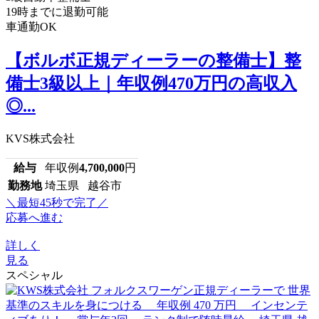
19時までに退勤可能
車通勤OK
【ボルボ正規ディーラーの整備士】整
備士3級以上｜年収例470万円の高収入
◎...
KVS株式会社
給与
年収例
4,700,000
円
勤務地
埼玉県 越谷市
＼最短45秒で完了／
応募へ進む
詳しく
見る
スペシャル