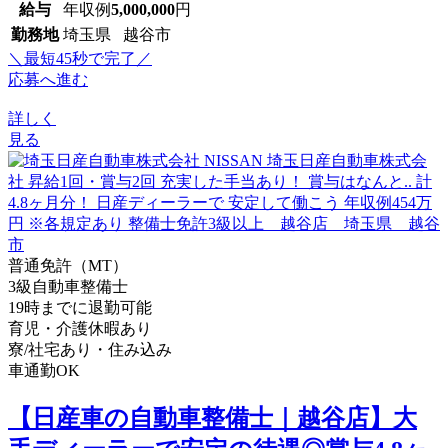
給与
年収例
5,000,000
円
勤務地
埼玉県 越谷市
＼最短45秒で完了／
応募へ進む
詳しく
見る
普通免許（MT）
3級自動車整備士
19時までに退勤可能
育児・介護休暇あり
寮/社宅あり・住み込み
車通勤OK
【日産車の自動車整備士｜越谷店】大