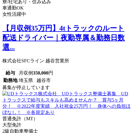
寮/社宅あり・住み込み
車通勤OK
女性活躍中
【月収例35万円】4tトラックのルート
配送ドライバー｜夜勤専属＆勤務日数
選...
株式会社SFCライン 越谷営業所
給与
月収例
350,000
円
勤務地
埼玉県 越谷市
募集が停止しています
普通免許（MT）
大型免許
2級自動車整備士