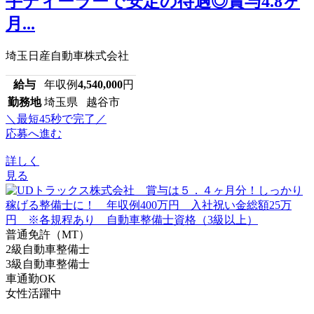
手ディーラーで安定の待遇◎賞与4.8ヶ
月...
埼玉日産自動車株式会社
給与
年収例
4,540,000
円
勤務地
埼玉県 越谷市
＼最短45秒で完了／
応募へ進む
詳しく
見る
普通免許（MT）
2級自動車整備士
3級自動車整備士
車通勤OK
女性活躍中