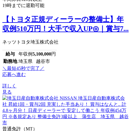
19時までに退勤可能
【トヨタ正規ディーラーの整備士】年
収例510万円！大手で収入UP◎｜賞与7...
ネッツトヨタ埼玉株式会社
給与
年収例
5,100,000
円
勤務地
埼玉県 越谷市
＼最短45秒で完了／
応募へ進む
詳しく
見る
普通免許（MT）