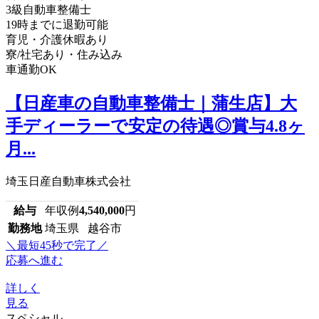
3級自動車整備士
19時までに退勤可能
育児・介護休暇あり
寮/社宅あり・住み込み
車通勤OK
【日産車の自動車整備士｜蒲生店】大
手ディーラーで安定の待遇◎賞与4.8ヶ
月...
埼玉日産自動車株式会社
給与
年収例
4,540,000
円
勤務地
埼玉県 越谷市
＼最短45秒で完了／
応募へ進む
詳しく
見る
スペシャル