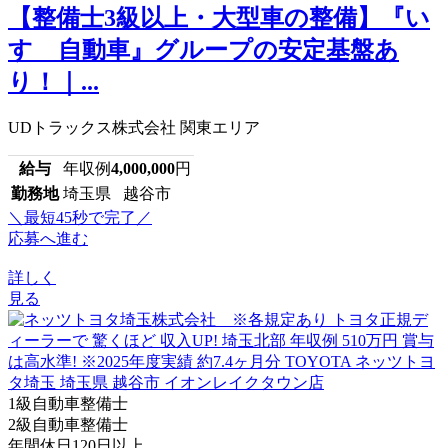
【整備士3級以上・大型車の整備】『い
すゞ自動車』グループの安定基盤あ
り！｜...
UDトラックス株式会社 関東エリア
給与
年収例
4,000,000
円
勤務地
埼玉県 越谷市
＼最短45秒で完了／
応募へ進む
詳しく
見る
1級自動車整備士
2級自動車整備士
年間休日120日以上