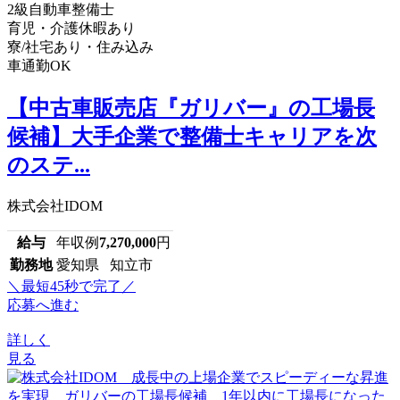
2級自動車整備士
育児・介護休暇あり
寮/社宅あり・住み込み
車通勤OK
【中古車販売店『ガリバー』の工場長
候補】大手企業で整備士キャリアを次
のステ...
株式会社IDOM
給与
年収例
7,270,000
円
勤務地
愛知県 知立市
＼最短45秒で完了／
応募へ進む
詳しく
見る