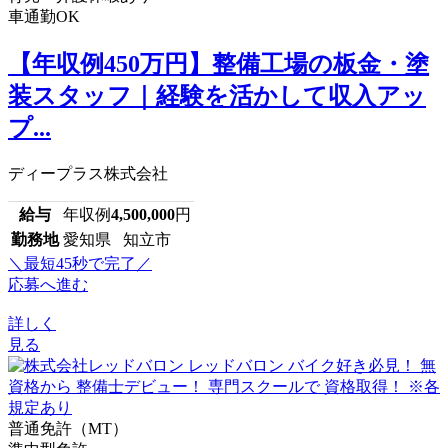
車通勤OK
【年収例450万円】整備工場の板金・塗
装スタッフ｜経験を活かして収入アッ
プ...
ディープラス株式会社
給与
年収例
4,500,000
円
勤務地
愛知県 知立市
＼最短45秒で完了／
応募へ進む
詳しく
見る
普通免許（MT）