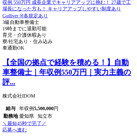
3級自動車整備士
19時までに退勤可能
育児・介護休暇あり
寮/社宅あり・住み込み
車通勤OK
【全国の拠点で経験を積める！】自動
車整備士｜年収例550万円｜実力主義の
評...
株式会社IDOM
給与
年収例
5,500,000
円
勤務地
愛知県 知立市
＼最短45秒で完了／
応募へ進む