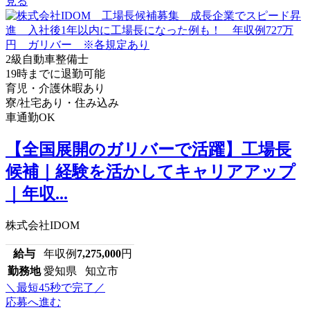
見る
2級自動車整備士
19時までに退勤可能
育児・介護休暇あり
寮/社宅あり・住み込み
車通勤OK
【全国展開のガリバーで活躍】工場長
候補｜経験を活かしてキャリアアップ
｜年収...
株式会社IDOM
給与
年収例
7,275,000
円
勤務地
愛知県 知立市
＼最短45秒で完了／
応募へ進む