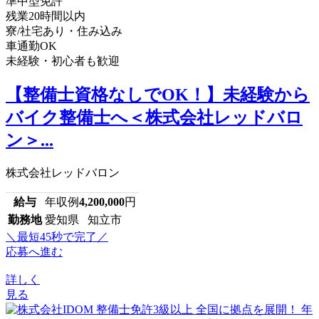
準中型免許
残業20時間以内
寮/社宅あり・住み込み
車通勤OK
未経験・初心者も歓迎
【整備士資格なしでOK！】未経験から
バイク整備士へ＜株式会社レッドバロ
ン＞...
株式会社レッドバロン
給与
年収例
4,200,000
円
勤務地
愛知県 知立市
＼最短45秒で完了／
応募へ進む
詳しく
見る