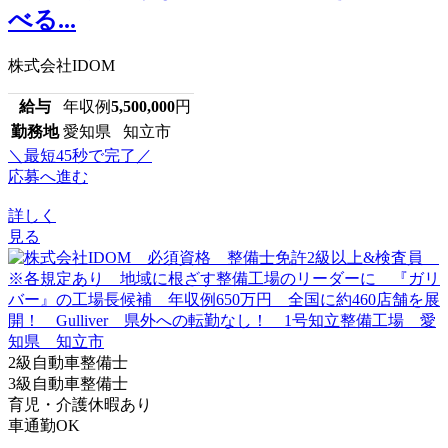
べる...
株式会社IDOM
給与
年収例
5,500,000
円
勤務地
愛知県 知立市
＼最短45秒で完了／
応募へ進む
詳しく
見る
2級自動車整備士
3級自動車整備士
育児・介護休暇あり
車通勤OK