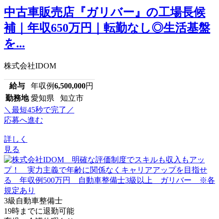
中古車販売店『ガリバー』の工場長候
補｜年収650万円｜転勤なし◎生活基盤
を...
株式会社IDOM
給与
年収例
6,500,000
円
勤務地
愛知県 知立市
＼最短45秒で完了／
応募へ進む
詳しく
見る
3級自動車整備士
19時までに退勤可能