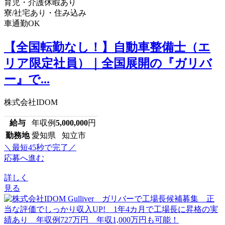
育児・介護休暇あり
寮/社宅あり・住み込み
車通勤OK
【全国転勤なし！】自動車整備士（エ
リア限定社員）｜全国展開の『ガリバ
ー』で...
株式会社IDOM
給与
年収例
5,000,000
円
勤務地
愛知県 知立市
＼最短45秒で完了／
応募へ進む
詳しく
見る