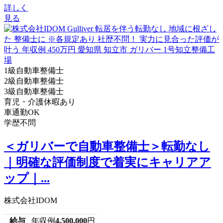
詳しく
見る
1級自動車整備士
2級自動車整備士
3級自動車整備士
育児・介護休暇あり
車通勤OK
学歴不問
＜ガリバーで自動車整備士＞転勤なし
｜明確な評価制度で着実にキャリアア
ップ｜...
株式会社IDOM
給与
年収例
4,500,000
円