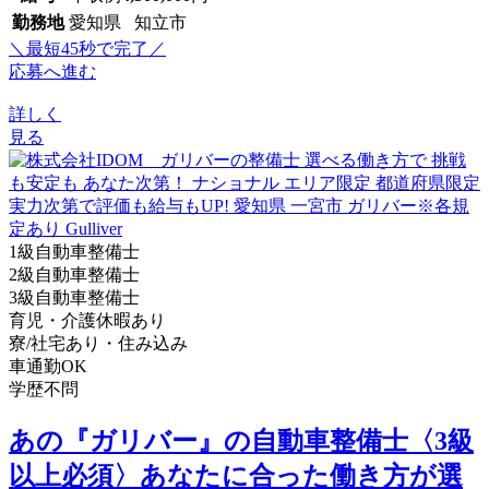
勤務地
愛知県 知立市
＼最短45秒で完了／
応募へ進む
詳しく
見る
1級自動車整備士
2級自動車整備士
3級自動車整備士
育児・介護休暇あり
寮/社宅あり・住み込み
車通勤OK
学歴不問
あの『ガリバー』の自動車整備士〈3級
以上必須〉あなたに合った働き方が選