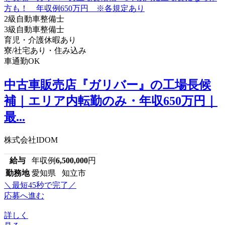
2級自動車整備士
3級自動車整備士
育児・介護休暇あり
寮/社宅あり・住み込み
車通勤OK
中古車販売店『ガリバー』の工場長候
補｜エリア内転勤のみ・年収650万円｜
最...
株式会社IDOM
給与
年収例
6,500,000
円
勤務地
愛知県 知立市
＼最短45秒で完了／
応募へ進む
詳しく