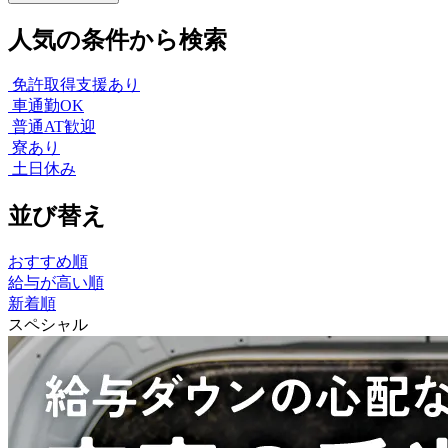
人気の条件から検索
免許取得支援あり
車通勤OK
普通AT歓迎
寮あり
土日休み
並び替え
おすすめ順
給与が高い順
新着順
スペシャル