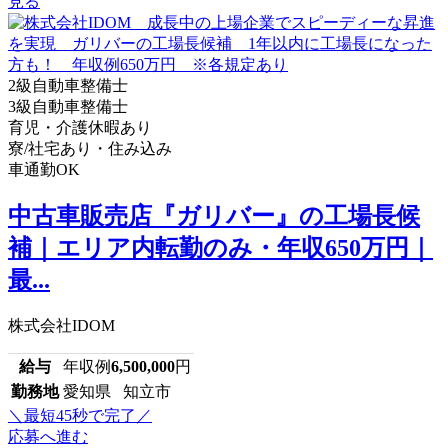
見る
2級自動車整備士
3級自動車整備士
育児・介護休暇あり
寮/社宅あり・住み込み
車通勤OK
中古車販売店『ガリバー』の工場長候
補｜エリア内転勤のみ・年収650万円｜
最...
株式会社IDOM
給与
年収例
6,500,000
円
勤務地
愛知県 知立市
＼最短45秒で完了／
応募へ進む