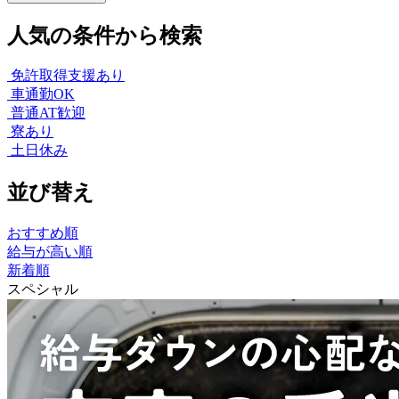
人気の条件から検索
免許取得支援あり
車通勤OK
普通AT歓迎
寮あり
土日休み
並び替え
おすすめ順
給与が高い順
新着順
スペシャル