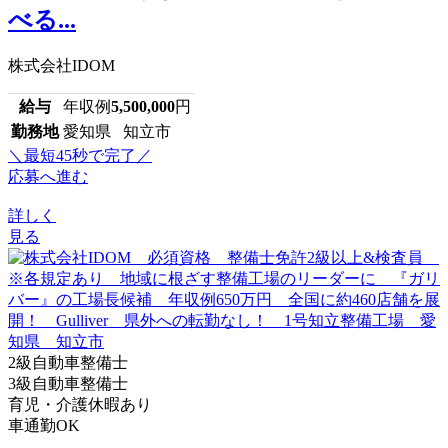
べる...
株式会社IDOM
給与
年収例
5,500,000
円
勤務地
愛知県 知立市
＼最短45秒で完了／
応募へ進む
詳しく
見る
2級自動車整備士
3級自動車整備士
育児・介護休暇あり
車通勤OK