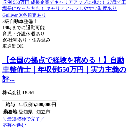
3級自動車整備士
19時までに退勤可能
育児・介護休暇あり
寮/社宅あり・住み込み
車通勤OK
【全国の拠点で経験を積める！】自動
車整備士｜年収例550万円｜実力主義の
評...
株式会社IDOM
給与
年収例
5,500,000
円
勤務地
愛知県 知立市
＼最短45秒で完了／
応募へ進む