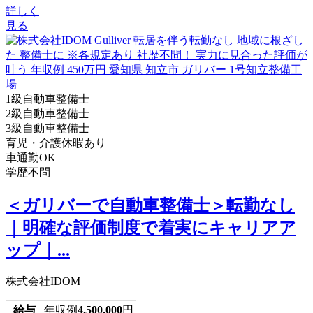
詳しく
見る
1級自動車整備士
2級自動車整備士
3級自動車整備士
育児・介護休暇あり
車通勤OK
学歴不問
＜ガリバーで自動車整備士＞転勤なし
｜明確な評価制度で着実にキャリアア
ップ｜...
株式会社IDOM
給与
年収例
4,500,000
円