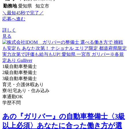
勤務地
愛知県 知立市
＼最短45秒で完了／
応募へ進む
詳しく
見る
1級自動車整備士
2級自動車整備士
3級自動車整備士
育児・介護休暇あり
寮/社宅あり・住み込み
車通勤OK
学歴不問
あの『ガリバー』の自動車整備士〈3級
以上必須〉あなたに合った働き方が選