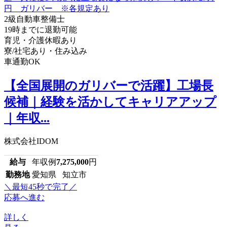
2級自動車整備士
19時までに退勤可能
育児・介護休暇あり
寮/社宅あり・住み込み
車通勤OK
【全国展開のガリバーで活躍】工場長
候補｜経験を活かしてキャリアアップ
｜年収...
株式会社IDOM
給与
年収例
7,275,000
円
勤務地
愛知県 知立市
＼最短45秒で完了／
応募へ進む
詳しく