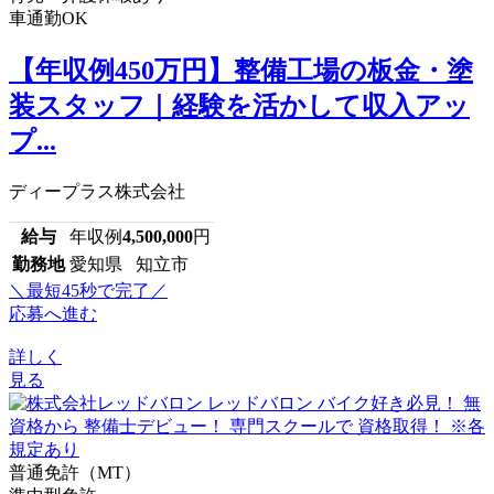
車通勤OK
【年収例450万円】整備工場の板金・塗
装スタッフ｜経験を活かして収入アッ
プ...
ディープラス株式会社
給与
年収例
4,500,000
円
勤務地
愛知県 知立市
＼最短45秒で完了／
応募へ進む
詳しく
見る
普通免許（MT）