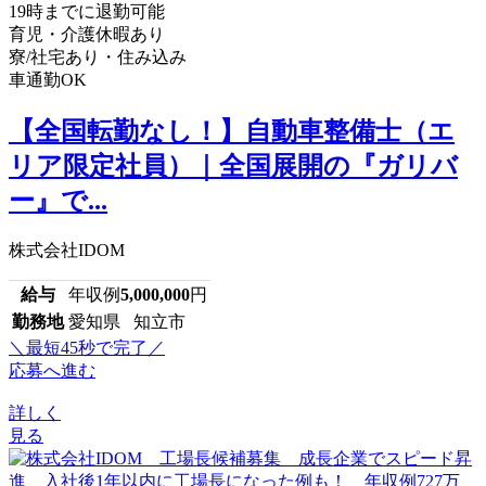
19時までに退勤可能
育児・介護休暇あり
寮/社宅あり・住み込み
車通勤OK
【全国転勤なし！】自動車整備士（エ
リア限定社員）｜全国展開の『ガリバ
ー』で...
株式会社IDOM
給与
年収例
5,000,000
円
勤務地
愛知県 知立市
＼最短45秒で完了／
応募へ進む
詳しく
見る