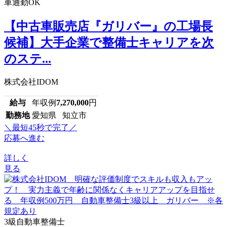
車通勤OK
【中古車販売店『ガリバー』の工場長
候補】大手企業で整備士キャリアを次
のステ...
株式会社IDOM
給与
年収例
7,270,000
円
勤務地
愛知県 知立市
＼最短45秒で完了／
応募へ進む
詳しく
見る
3級自動車整備士