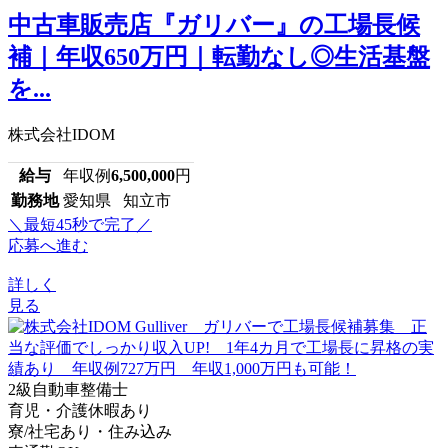
中古車販売店『ガリバー』の工場長候
補｜年収650万円｜転勤なし◎生活基盤
を...
株式会社IDOM
給与
年収例
6,500,000
円
勤務地
愛知県 知立市
＼最短45秒で完了／
応募へ進む
詳しく
見る
2級自動車整備士
育児・介護休暇あり
寮/社宅あり・住み込み