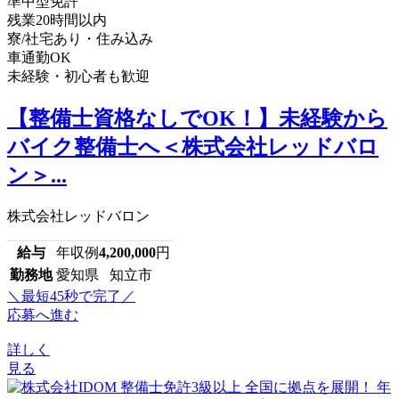
準中型免許
残業20時間以内
寮/社宅あり・住み込み
車通勤OK
未経験・初心者も歓迎
【整備士資格なしでOK！】未経験から
バイク整備士へ＜株式会社レッドバロ
ン＞...
株式会社レッドバロン
給与
年収例
4,200,000
円
勤務地
愛知県 知立市
＼最短45秒で完了／
応募へ進む
詳しく
見る