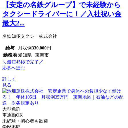
【安定の名鉄グループ】で未経験から
タクシードライバーに！／入社祝い金
最大2...
名鉄知多タクシー株式会社
給与
月収例
330,000
円
勤務地
愛知県 東海市
＼最短45秒で完了／
応募へ進む
詳しく
見る
大型免許
車通勤OK
未経験・初心者も歓迎
学歴不問