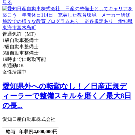
見る
普通免許（MT）
1級自動車整備士
2級自動車整備士
3級自動車整備士
19時までに退勤可能
車通勤OK
女性活躍中
愛知県外への転勤なし！／日産正規デ
ィーラーで整備スキルを磨く／最大8日
の長...
愛知日産自動車株式会社
給与
年収例
4,000,000
円