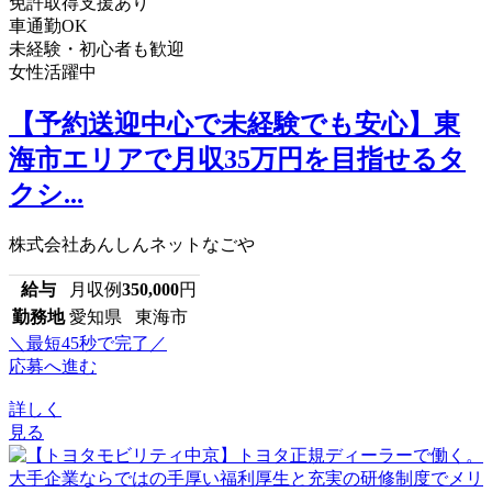
免許取得支援あり
車通勤OK
未経験・初心者も歓迎
女性活躍中
【予約送迎中心で未経験でも安心】東
海市エリアで月収35万円を目指せるタ
クシ...
株式会社あんしんネットなごや
給与
月収例
350,000
円
勤務地
愛知県 東海市
＼最短45秒で完了／
応募へ進む
詳しく
見る