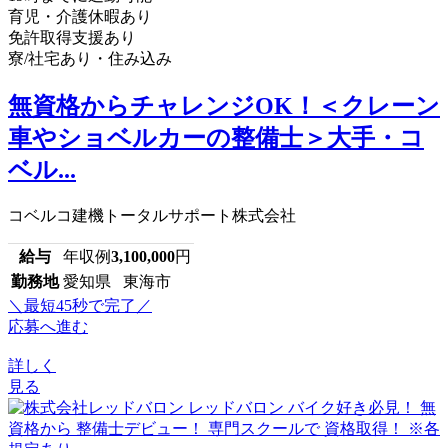
育児・介護休暇あり
免許取得支援あり
寮/社宅あり・住み込み
無資格からチャレンジOK！＜クレーン
車やショベルカーの整備士＞大手・コ
ベル...
コベルコ建機トータルサポート株式会社
給与
年収例
3,100,000
円
勤務地
愛知県 東海市
＼最短45秒で完了／
応募へ進む
詳しく
見る