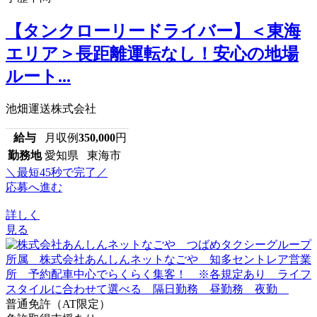
【タンクローリードライバー】＜東海
エリア＞長距離運転なし！安心の地場
ルート...
池畑運送株式会社
給与
月収例
350,000
円
勤務地
愛知県 東海市
＼最短45秒で完了／
応募へ進む
詳しく
見る
普通免許（AT限定）