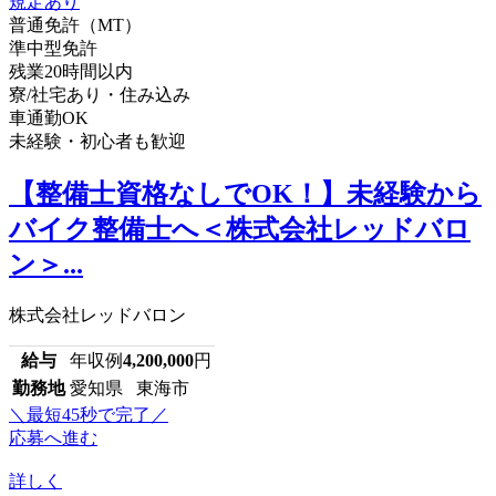
普通免許（MT）
準中型免許
残業20時間以内
寮/社宅あり・住み込み
車通勤OK
未経験・初心者も歓迎
【整備士資格なしでOK！】未経験から
バイク整備士へ＜株式会社レッドバロ
ン＞...
株式会社レッドバロン
給与
年収例
4,200,000
円
勤務地
愛知県 東海市
＼最短45秒で完了／
応募へ進む
詳しく