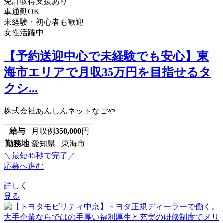
免許取得支援あり
車通勤OK
未経験・初心者も歓迎
女性活躍中
【予約送迎中心で未経験でも安心】東
海市エリアで月収35万円を目指せるタ
クシ...
株式会社あんしんネットなごや
給与
月収例
350,000
円
勤務地
愛知県 東海市
＼最短45秒で完了／
応募へ進む
詳しく
見る