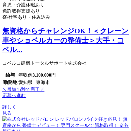
育児・介護休暇あり
免許取得支援あり
寮/社宅あり・住み込み
無資格からチャレンジOK！＜クレーン
車やショベルカーの整備士＞大手・コ
ベル...
コベルコ建機トータルサポート株式会社
給与
年収例
3,100,000
円
勤務地
愛知県 東海市
＼最短45秒で完了／
応募へ進む
詳しく
見る