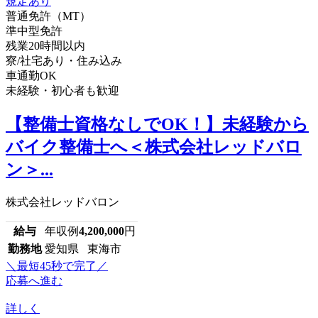
普通免許（MT）
準中型免許
残業20時間以内
寮/社宅あり・住み込み
車通勤OK
未経験・初心者も歓迎
【整備士資格なしでOK！】未経験から
バイク整備士へ＜株式会社レッドバロ
ン＞...
株式会社レッドバロン
給与
年収例
4,200,000
円
勤務地
愛知県 東海市
＼最短45秒で完了／
応募へ進む
詳しく