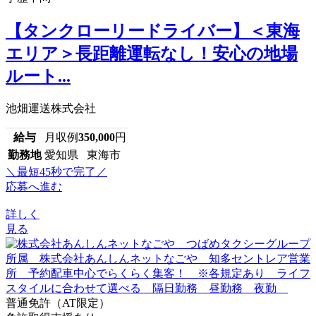
【タンクローリードライバー】＜東海
エリア＞長距離運転なし！安心の地場
ルート...
池畑運送株式会社
給与
月収例
350,000
円
勤務地
愛知県 東海市
＼最短45秒で完了／
応募へ進む
詳しく
見る
普通免許（AT限定）