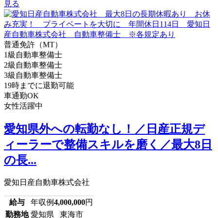
見る
普通免許（MT）
1級自動車整備士
2級自動車整備士
3級自動車整備士
19時までに退勤可能
車通勤OK
女性活躍中
愛知県外への転勤なし！／日産正規デ
ィーラーで整備スキルを磨く／最大8日
の長...
愛知日産自動車株式会社
給与
年収例
4,000,000
円
勤務地
愛知県 東海市