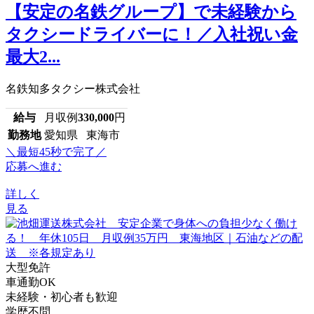
【安定の名鉄グループ】で未経験から
タクシードライバーに！／入社祝い金
最大2...
名鉄知多タクシー株式会社
給与
月収例
330,000
円
勤務地
愛知県 東海市
＼最短45秒で完了／
応募へ進む
詳しく
見る
大型免許
車通勤OK
未経験・初心者も歓迎
学歴不問