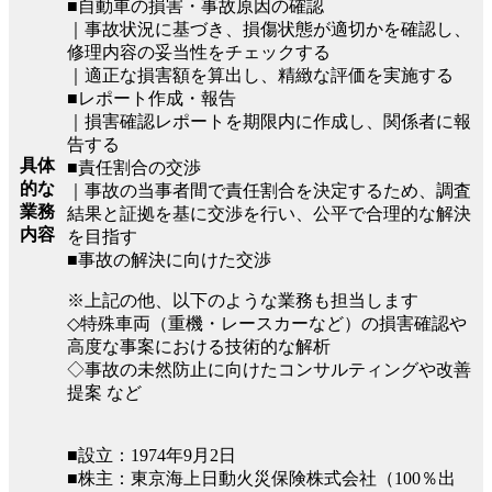
■自動車の損害・事故原因の確認
｜事故状況に基づき、損傷状態が適切かを確認し、
修理内容の妥当性をチェックする
｜適正な損害額を算出し、精緻な評価を実施する
■レポート作成・報告
｜損害確認レポートを期限内に作成し、関係者に報
告する
具体
■責任割合の交渉
的な
｜事故の当事者間で責任割合を決定するため、調査
業務
結果と証拠を基に交渉を行い、公平で合理的な解決
内容
を目指す
■事故の解決に向けた交渉
※上記の他、以下のような業務も担当します
◇特殊車両（重機・レースカーなど）の損害確認や
高度な事案における技術的な解析
◇事故の未然防止に向けたコンサルティングや改善
提案 など
■設立：1974年9月2日
■株主：東京海上日動火災保険株式会社（100％出