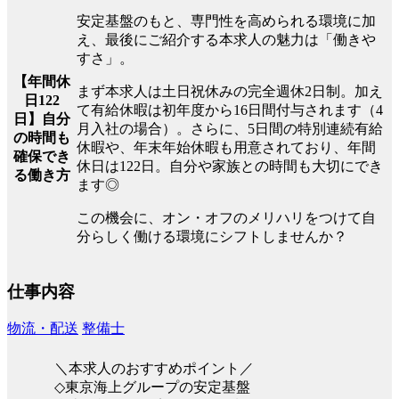
安定基盤のもと、専門性を高められる環境に加
え、最後にご紹介する本求人の魅力は「働きや
すさ」。
【年間休
まず本求人は土日祝休みの完全週休2日制。加え
日122
て有給休暇は初年度から16日間付与されます（4
日】自分
月入社の場合）。さらに、5日間の特別連続有給
の時間も
休暇や、年末年始休暇も用意されており、年間
確保でき
休日は122日。自分や家族との時間も大切にでき
る働き方
ます◎
この機会に、オン・オフのメリハリをつけて自
分らしく働ける環境にシフトしませんか？
仕事内容
物流・配送
整備士
＼本求人のおすすめポイント／
◇東京海上グループの安定基盤