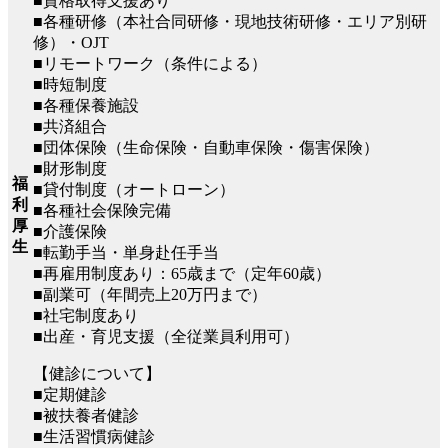
■資格取得支援あり
■各種研修（本社合同研修・現地技術研修・エリア別研
修）・OJT
■リモートワーク（条件による）
■時短制度
■各種保養施設
■共済組合
■団体保険（生命保険・自動車保険・傷害保険）
■財形制度
福
■貸付制度（オートローン）
利
■各種社会保険完備
厚
■介護保険
生
■転勤手当・単身赴任手当
■再雇用制度あり：65歳まで（定年60歳）
■副業可（年間売上20万円まで）
■社宅制度あり
■出産・育児支援（全従業員利用可）
【健診について】
■定期健診
■被扶養者健診
■生活習慣病健診