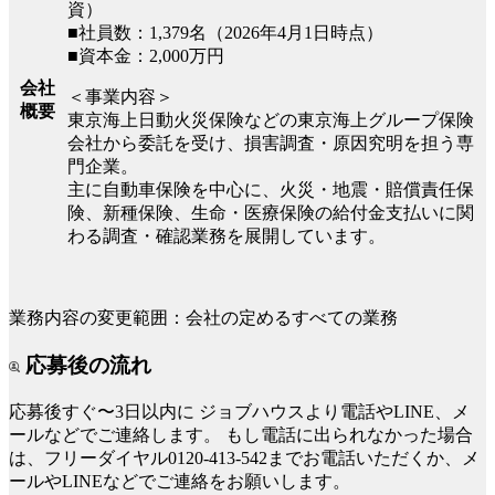
資）
■社員数：1,379名（2026年4月1日時点）
■資本金：2,000万円
会社
＜事業内容＞
概要
東京海上日動火災保険などの東京海上グループ保険
会社から委託を受け、損害調査・原因究明を担う専
門企業。
主に自動車保険を中心に、火災・地震・賠償責任保
険、新種保険、生命・医療保険の給付金支払いに関
わる調査・確認業務を展開しています。
業務内容の変更範囲：会社の定めるすべての業務
応募後の流れ
応募後すぐ〜3日以内に
ジョブハウスより電話やLINE、メ
ールなどでご連絡します。
もし電話に出られなかった場合
は、フリーダイヤル0120-413-542までお電話いただくか、メ
ールやLINEなどでご連絡をお願いします。