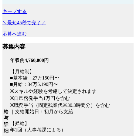
キープする
＼最短45秒で完了／
応募へ進む
募集内容
年収例
4,760,000
円
【月給制】
■基本給：27万150円〜
■月給：34万5,190円〜
※スキルや経験を考慮して決定されます
※自己啓発手当1万円を含む
※職務手当（固定残業代※30.3時間分）を含む
｜支給開始日：初月から支給
給
与
【昇給】
詳
年1回（人事考課による）
細