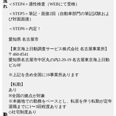
流
＜STEP4＞適性検査（WEBにて受検）
れ
＜STEP5＞筆記・面接2回（自動車部門の筆記試験およ
び対面面接）
＜STEP6＞内定！
愛知県 名古屋市
【東京海上日動調査サービス株式会社 名古屋事業所】
〒460-8541
愛知県名古屋市中区丸の内2-20-19 名古屋東京海上日動
ビル9F
※上記を含め全国に16事業所あります
【転勤】
あり
※全国の拠点が対象
※本拠地での勤務をベースとし、転居を伴う転勤が定年
退職までに1〜3回程度あります
◇社宅制度あり
勤