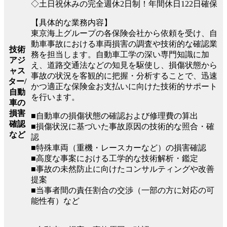
◇土日祝休みの完全週休2日制！年間休日122日確保
【具体的な業務内容】
東京海上グループの各保険会社から依頼を受け、自
動車事故における車両損害の調査や技術的な確認業
技術
務を担当します。自動車工学の深い専門知識に加
アジ
え、道路交通法などの知見を駆使し、損傷状態から
ャス
事故の状況を客観的に把握・分析することで、迅速
ター/
かつ適正な保険金お支払いに向けた技術的サポート
自動
を行います。
車の
損害
■自動車の損傷状態の確認および修理費の算出
確認
■損傷状況に基づいた事故原因の技術的な照合・確
など
認
■特殊車両（重機・レースカーなど）の損害確認
■高度な事案における工学的な技術解析・鑑定
■事故の未然防止に向けたコンサルティングや改善
提案
■当事者間の責任割合の交渉（一部の方に対応の可
能性有）など