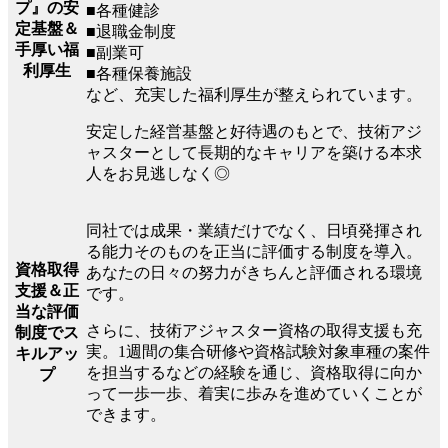
プ』の安
■各種健診
定基盤＆
■退職金制度
手厚い福
■副業可
利厚生
■各種保養施設
など、充実した福利厚生が整えられています。
安定した経営基盤と好待遇のもとで、技術アジ
ャスターとして長期的なキャリアを築ける本求
人をお見逃しなく◎
同社では成果・業績だけでなく、日頃発揮され
る能力そのものを正当に評価する制度を導入。
資格取得
あなたの日々の努力がきちんと評価される環境
支援＆正
です。
当な評価
さらに、技術アジャスター資格の取得支援も充
制度でス
実。1週間の集合研修や資格試験対象車種の案件
キルアッ
を担当するなどの経験を通じ、資格取得に向か
プ
って一歩一歩、着実に歩みを進めていくことが
できます。