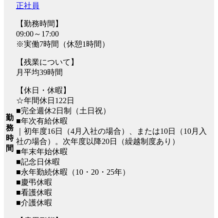
正社員
【勤務時間】
09:00～17:00
※実働7時間（休憩1時間）
【残業について】
月平均39時間
【休日・休暇】
☆年間休日122日
■完全週休2日制（土日祝）
勤
■年次有給休暇
務
｜初年度16日（4月入社の場合）、または10日（10月入
時
社の場合）。次年度以降20日（繰越制度あり）
間
■年末年始休暇
■記念日休暇
■永年勤続休暇（10・20・25年）
■慶弔休暇
■看護休暇
■介護休暇