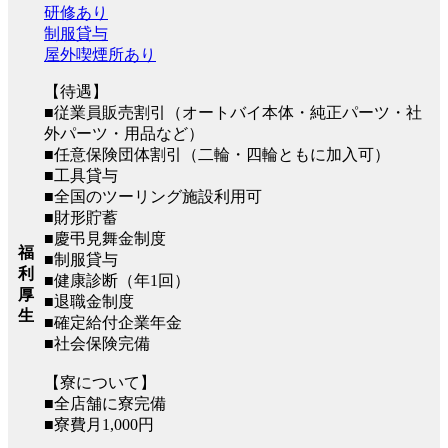
研修あり
制服貸与
屋外喫煙所あり
【待遇】
■従業員販売割引（オートバイ本体・純正パーツ・社
外パーツ・用品など）
■任意保険団体割引（二輪・四輪ともに加入可）
■工具貸与
■全国のツーリング施設利用可
■財形貯蓄
■慶弔見舞金制度
福
■制服貸与
利
■健康診断（年1回）
厚
■退職金制度
生
■確定給付企業年金
■社会保険完備
【寮について】
■全店舗に寮完備
■寮費月1,000円