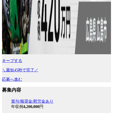
キープする
＼最短45秒で完了／
応募へ進む
募集内容
賞与/報奨金/慰労金あり
年収例
4,200,000
円