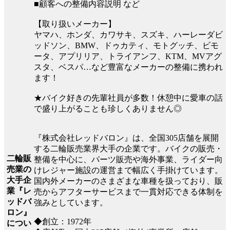
■顧客への整備内容説明 など
【取り扱いメーカー】
ヤマハ、ホンダ、カワサキ、スズキ、ハーレーダビ
ッドソン、BMW、ドゥカティ、モトグッチ、ビモ
ータ、アプリリア、トライアンフ、KTM、MVアグ
スタ、ベスパ…など豊富なメーカーの整備に携われ
ます！
★バイク好きの先輩社員が多数！休憩中に愛車の話
で盛り上がることも珍しくありません◎
『株式会社レッドバロン』は、全国305店舗を展開
する二輪販売業界大手の企業です。バイクの販売・
二輪販
整備を中心に、パーツ販売や海外事業、ライダー向
売業の
けレジャー施設の運営まで幅広く手掛けています。
大手企
国内外メーカーのさまざまな車種を扱っており、販
業『レ
売からアフターサービスまで一貫対応できる体制を
ッドバ
強みとしています。
ロン』
◆創立：1972年
につい