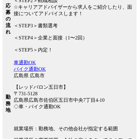
＜STEP2＞転職相談
応
☆キャリアアドバイザーから求人をご紹介したり、面
募
接についてアドバイスします！
の
流
＜STEP3＞書類選考
れ
＜STEP4＞企業と面接（1〜2回）
＜STEP5＞内定！
車通勤OK
バイク通勤OK
広島県 広島市
【レッドバロン五日市】
〒731-5128
勤
広島県広島市佐伯区五日市中央7丁目4-10
務
◇車・バイク通勤OK
地
就業場所：勤務地、その他会社が指定する範囲