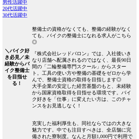
男性活躍中
20代活躍中
30代活躍中
整備士の資格がなくても、整備の経験がなく
ても、バイクの整備士になれる求人がこちら
◎
＼バイク好
『株式会社レッドバロン』では、入社後いき
き必見／未
なり店舗へ配属されるのではなく、最長90日
経験からバ
間の「二輪整備専門スクール」からスター
イク整備士
ト。工具の使い方や整備の基礎をゼロから学
を目指せ
んで、整備士資格の取得を目指します◎
る！
大手企業の安定した経営基盤のもと、未経験
から国家資格取得を目指せる環境です。バイ
ク好きを「仕事」に変えたい方は、このチャ
ンスをお見逃しなく！
充実した福利厚生も、同社ならではの大きな
魅力です。中でも注目すべきは、全店舗に完
備された寮制度。なんと月額1,000円で利用で