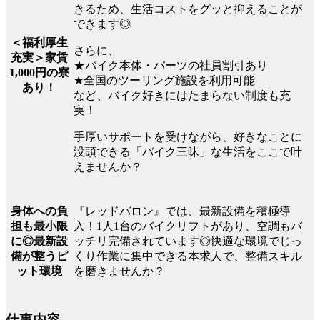
きるため、生活コストをグッと抑えることが
できます◎
＜福利厚生
さらに、
充実＞家賃
★バイク本体・パーツの社員割引あり
1,000円の寮
★全国のツーリング施設を利用可能
あり！
など、バイク好きにはたまらない制度も充
実！
手厚いサポートを受けながら、好きなことに
没頭できる「バイク三昧」な生活をここで叶
えませんか？
『レッドバロン』では、最新設備を積極導
身体への負
入！1人1台のバイクリフトがあり、空調もバ
担も最小限
ッチリ完備されています◎快適な環境でじっ
に◎最新設
くり作業に集中できる本求人で、整備スキル
備が整うピ
を磨きませんか？
ット環境
仕事内容