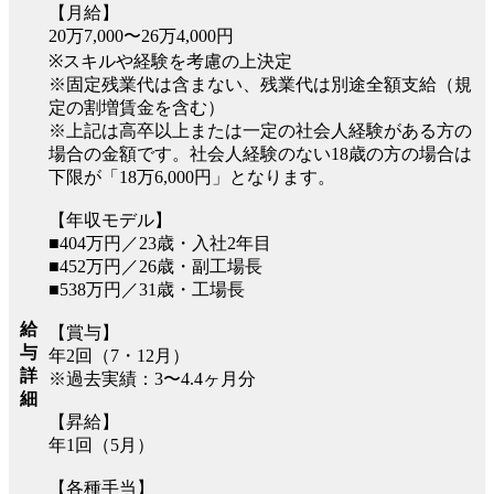
【月給】
20万7,000〜26万4,000円
※スキルや経験を考慮の上決定
※固定残業代は含まない、残業代は別途全額支給（規
定の割増賃金を含む）
※上記は高卒以上または一定の社会人経験がある方の
場合の金額です。社会人経験のない18歳の方の場合は
下限が「18万6,000円」となります。
【年収モデル】
■404万円／23歳・入社2年目
■452万円／26歳・副工場長
■538万円／31歳・工場長
給
【賞与】
与
年2回（7・12月）
詳
※過去実績：3〜4.4ヶ月分
細
【昇給】
年1回（5月）
【各種手当】