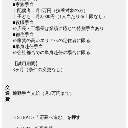
■家族手当
｜配偶者：月1万円（扶養対象のみ）
｜子ども：月2,000円（1人当たり※上限なし）
■役職手当
※店長・工場長は業績に応じて特別手当あり
■都住手当
※家賃の高いエリアへの定住者に限る
■単身赴任手当
※会社都合での単身赴任の場合に限る
【試用期間】
3ヶ月（条件の変更なし）
交
通勤手当支給（月3万円まで）
通
費
＜STEP1＞「応募へ進む」を押す