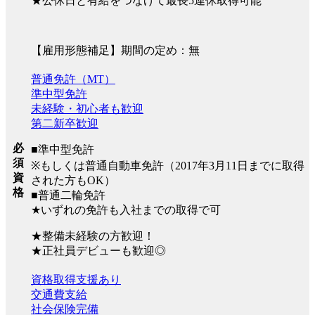
★公休日と有給をつなげて最長5連休取得可能
【雇用形態補足】期間の定め：無
普通免許（MT）
準中型免許
未経験・初心者も歓迎
第二新卒歓迎
必
■準中型免許
須
※もしくは普通自動車免許（2017年3月11日までに取得
資
された方もOK）
格
■普通二輪免許
★いずれの免許も入社までの取得で可
★整備未経験の方歓迎！
★正社員デビューも歓迎◎
資格取得支援あり
交通費支給
社会保険完備