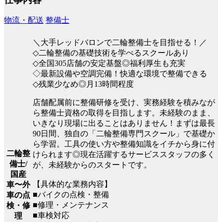
物流・配送
整備士
＼大手レッドバロンで二輪整備士を目指せる！／
◇二輪整備の基礎技術を学べるスクールあり
◇全国305店舗の安定基盤◎福利厚生も充実
◇最新設備や空調完備！快適な環境で整備できる
◇残業少なめ◎月13時間程度
店舗配属前に整備研修を受け、実務経験を積みなが
ら整備士資格の取得を目指します。未経験のまま、
いきなり現場に出ることはありません！まずは最長
90日間、独自の「二輪整備専門スクール」で基礎か
ら学習。工具の使い方や整備知識をイチから身に付
二輪整
けられます◎現在活躍するサービススタッフの多く
備士/
が、未経験からのスタートです。
国産
【具体的な業務内容】
車〜外
■バイクの点検・整備
車の点
■修理・メンテナンス
検・修
■車検対応
理