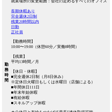
就業場所の変更範囲：会社の定めるすべてのオフィス
長期休暇あり
完全週休2日制
残業20時間以内
日勤
正社員
【勤務時間】
10:00〜19:00（休憩60分／実働8時間）
【残業】
平均13時間／月
勤
務
【休日・休暇】
時
■完全週休2日制（月8日休み）
間
※定休日火曜日もしくは水曜日（店舗による）
■年間休日111日
■年末年始休暇
■有給休暇
■スキルアップ休暇