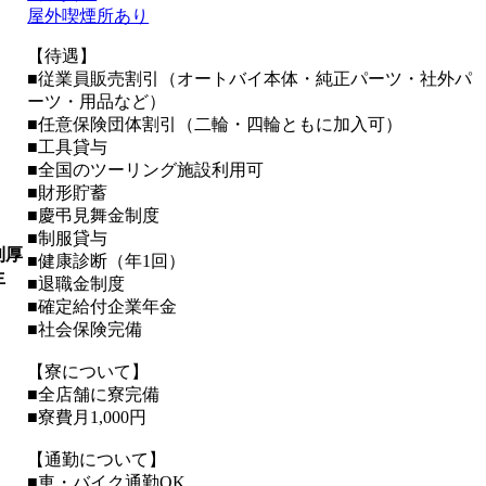
屋外喫煙所あり
【待遇】
■従業員販売割引（オートバイ本体・純正パーツ・社外パ
ーツ・用品など）
■任意保険団体割引（二輪・四輪ともに加入可）
■工具貸与
■全国のツーリング施設利用可
■財形貯蓄
■慶弔見舞金制度
■制服貸与
利厚
■健康診断（年1回）
生
■退職金制度
■確定給付企業年金
■社会保険完備
【寮について】
■全店舗に寮完備
■寮費月1,000円
【通勤について】
■車・バイク通勤OK