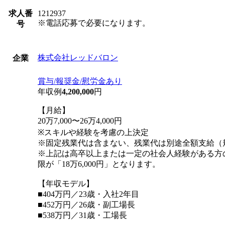
求人番
1212937
※電話応募で必要になります。
号
株式会社レッドバロン
企業
賞与/報奨金/慰労金あり
年収例
4,200,000
円
【月給】
20万7,000〜26万4,000円
※スキルや経験を考慮の上決定
※固定残業代は含まない、残業代は別途全額支給（
※上記は高卒以上または一定の社会人経験がある方
限が「18万6,000円」となります。
【年収モデル】
■404万円／23歳・入社2年目
■452万円／26歳・副工場長
■538万円／31歳・工場長