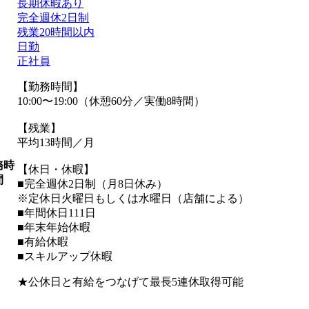
長期休暇あり
完全週休2日制
残業20時間以内
日勤
正社員
【勤務時間】
10:00〜19:00（休憩60分／実働8時間）
【残業】
平均13時間／月
務時
【休日・休暇】
間
■完全週休2日制（月8日休み）
※定休日火曜日もしくは水曜日（店舗による）
■年間休日111日
■年末年始休暇
■有給休暇
■スキルアップ休暇
★公休日と有給をつなげて最長5連休取得可能