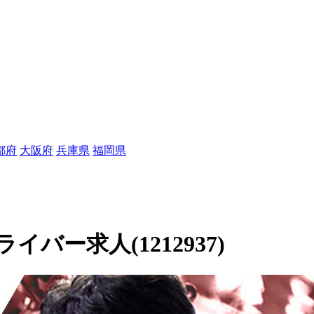
都府
大阪府
兵庫県
福岡県
バー求人(1212937)