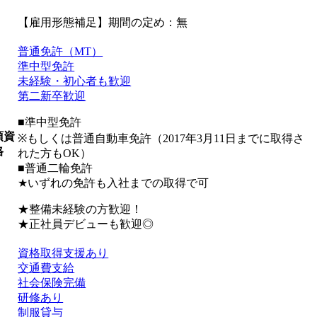
【雇用形態補足】期間の定め：無
普通免許（MT）
準中型免許
未経験・初心者も歓迎
第二新卒歓迎
■準中型免許
須資
※もしくは普通自動車免許（2017年3月11日までに取得さ
格
れた方もOK）
■普通二輪免許
★いずれの免許も入社までの取得で可
★整備未経験の方歓迎！
★正社員デビューも歓迎◎
資格取得支援あり
交通費支給
社会保険完備
研修あり
制服貸与