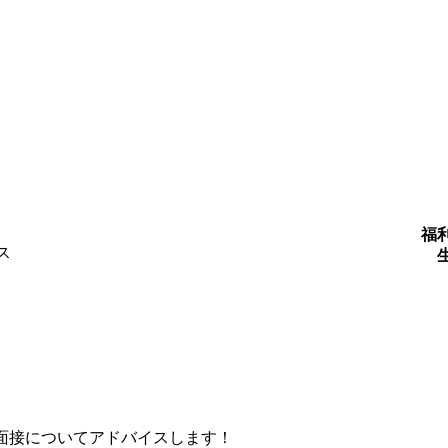
福
ス
面接についてアドバイスします！