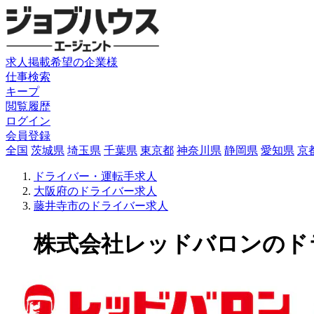
求人掲載希望の企業様
仕事検索
キープ
閲覧履歴
ログイン
会員登録
全国
茨城県
埼玉県
千葉県
東京都
神奈川県
静岡県
愛知県
京
ドライバー・運転手求人
大阪府のドライバー求人
藤井寺市のドライバー求人
株式会社レッドバロンのドライ