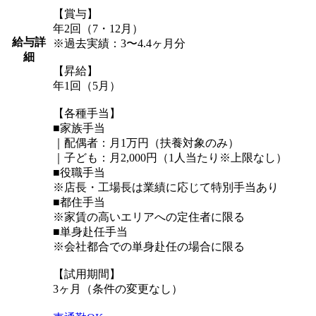
【賞与】
年2回（7・12月）
給与詳
※過去実績：3〜4.4ヶ月分
細
【昇給】
年1回（5月）
【各種手当】
■家族手当
｜配偶者：月1万円（扶養対象のみ）
｜子ども：月2,000円（1人当たり※上限なし）
■役職手当
※店長・工場長は業績に応じて特別手当あり
■都住手当
※家賃の高いエリアへの定住者に限る
■単身赴任手当
※会社都合での単身赴任の場合に限る
【試用期間】
3ヶ月（条件の変更なし）