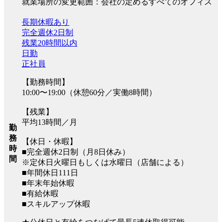
就業場所の変更範囲：会社の定めるすべてのオフィス
長期休暇あり
完全週休2日制
残業20時間以内
日勤
正社員
【勤務時間】
10:00〜19:00（休憩60分／実働8時間）
【残業】
平均13時間／月
勤
務
【休日・休暇】
時
■完全週休2日制（月8日休み）
間
※定休日火曜日もしくは水曜日（店舗による）
■年間休日111日
■年末年始休暇
■有給休暇
■スキルアップ休暇