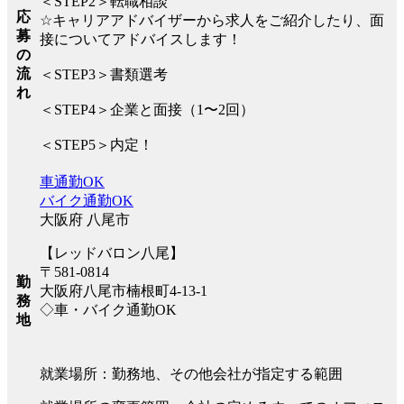
＜STEP2＞転職相談
応
☆キャリアアドバイザーから求人をご紹介したり、面
募
接についてアドバイスします！
の
流
＜STEP3＞書類選考
れ
＜STEP4＞企業と面接（1〜2回）
＜STEP5＞内定！
車通勤OK
バイク通勤OK
大阪府 八尾市
【レッドバロン八尾】
〒581-0814
勤
大阪府八尾市楠根町4-13-1
務
◇車・バイク通勤OK
地
就業場所：勤務地、その他会社が指定する範囲