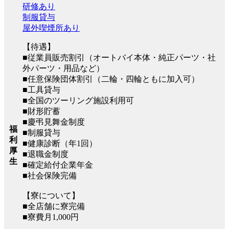
研修あり
制服貸与
屋外喫煙所あり
【待遇】
■従業員販売割引（オートバイ本体・純正パーツ・社
外パーツ・用品など）
■任意保険団体割引（二輪・四輪ともに加入可）
■工具貸与
■全国のツーリング施設利用可
■財形貯蓄
■慶弔見舞金制度
福
■制服貸与
利
■健康診断（年1回）
厚
■退職金制度
生
■確定給付企業年金
■社会保険完備
【寮について】
■全店舗に寮完備
■寮費月1,000円