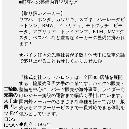
■顧客への整備内容説明 など
【取り扱いメーカー】
ヤマハ、ホンダ、カワサキ、スズキ、ハーレーダビ
ッドソン、BMW、ドゥカティ、モトグッチ、ビモ
ータ、アプリリア、トライアンフ、KTM、MVアグ
スタ、ベスパ…など豊富なメーカーの整備に携われ
ます！
★バイク好きの先輩社員が多数！休憩中に愛車の話
で盛り上がることも珍しくありません◎
『株式会社レッドバロン』は、全国305店舗を展開
する二輪販売業界大手の企業です。バイクの販売・
二輪販
整備を中心に、パーツ販売や海外事業、ライダー向
売業の
けレジャー施設の運営まで幅広く手掛けています。
大手企
国内外メーカーのさまざまな車種を扱っており、販
業『レ
売からアフターサービスまで一貫対応できる体制を
ッドバ
強みとしています。
ロン』
◆創立：1972年
につい