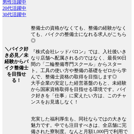
男性活躍中
20代活躍中
30代活躍中
整備士の資格がなくても、整備の経験がなく
ても、バイクの整備士になれる求人がこちら
◎
＼バイク好
『株式会社レッドバロン』では、入社後いき
き必見／未
なり店舗へ配属されるのではなく、最長90日
経験からバ
間の「二輪整備専門スクール」からスター
イク整備士
ト。工具の使い方や整備の基礎をゼロから学
を目指せ
んで、整備士資格の取得を目指します◎
る！
大手企業の安定した経営基盤のもと、未経験
から国家資格取得を目指せる環境です。バイ
ク好きを「仕事」に変えたい方は、このチャ
ンスをお見逃しなく！
充実した福利厚生も、同社ならではの大きな
魅力です。中でも注目すべきは、全店舗に完
備された寮制度。なんと月額1,000円で利用で