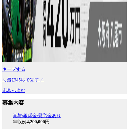
キープする
＼最短45秒で完了／
応募へ進む
募集内容
賞与/報奨金/慰労金あり
年収例
4,200,000
円