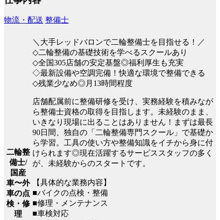
物流・配送
整備士
＼大手レッドバロンで二輪整備士を目指せる！／
◇二輪整備の基礎技術を学べるスクールあり
◇全国305店舗の安定基盤◎福利厚生も充実
◇最新設備や空調完備！快適な環境で整備できる
◇残業少なめ◎月13時間程度
店舗配属前に整備研修を受け、実務経験を積みなが
ら整備士資格の取得を目指します。未経験のまま、
いきなり現場に出ることはありません！まずは最長
90日間、独自の「二輪整備専門スクール」で基礎か
ら学習。工具の使い方や整備知識をイチから身に付
二輪整
けられます◎現在活躍するサービススタッフの多く
備士/
が、未経験からのスタートです。
国産
【具体的な業務内容】
車〜外
■バイクの点検・整備
車の点
■修理・メンテナンス
検・修
■車検対応
理