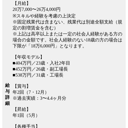
【月給】
20万7,000〜26万4,000円
※スキルや経験を考慮の上決定
※固定残業代は含まない、残業代は別途全額支給（規
定の割増賃金を含む）
※上記は高卒以上または一定の社会人経験がある方の
場合の金額です。社会人経験のない18歳の方の場合は
下限が「18万6,000円」となります。
【年収モデル】
■404万円／23歳・入社2年目
■452万円／26歳・副工場長
■538万円／31歳・工場長
給
【賞与】
与
年2回（7・12月）
詳
※過去実績：3〜4.4ヶ月分
細
【昇給】
年1回（5月）
【各種手当】