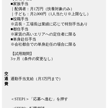
■家族手当
｜配偶者：月1万円（扶養対象のみ）
｜子ども：月2,000円（1人当たり※上限なし）
■役職手当
※店長・工場長は業績に応じて特別手当あり
■都住手当
※家賃の高いエリアへの定住者に限る
■単身赴任手当
※会社都合での単身赴任の場合に限る
【試用期間】
3ヶ月（条件の変更なし）
交
通勤手当支給（月3万円まで）
通
費
＜STEP1＞「応募へ進む」を押す