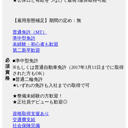
★公休日と有給をつなげて最長5連休取得可能
【雇用形態補足】期間の定め：無
普通免許（MT）
準中型免許
未経験・初心者も歓迎
第二新卒歓迎
必
■準中型免許
須
※もしくは普通自動車免許（2017年3月11日までに取得
資
された方もOK）
格
■普通二輪免許
★いずれの免許も入社までの取得で可
★整備未経験の方歓迎！
★正社員デビューも歓迎◎
資格取得支援あり
交通費支給
社会保険完備