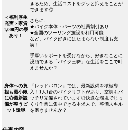
きるため、生活コストをグッと抑えることが
できます◎
＜福利厚生
さらに、
充実＞家賃
★バイク本体・パーツの社員割引あり
1,000円の寮
★全国のツーリング施設を利用可能
あり！
など、バイク好きにはたまらない制度も充
実！
手厚いサポートを受けながら、好きなことに
没頭できる「バイク三昧」な生活をここで叶
えませんか？
『レッドバロン』では、最新設備を積極導
身体への負
入！1人1台のバイクリフトがあり、空調もバ
担も最小限
ッチリ完備されています◎快適な環境でじっ
に◎最新設
くり作業に集中できる本求人で、整備スキル
備が整うピ
を磨きませんか？
ット環境
仕事内容