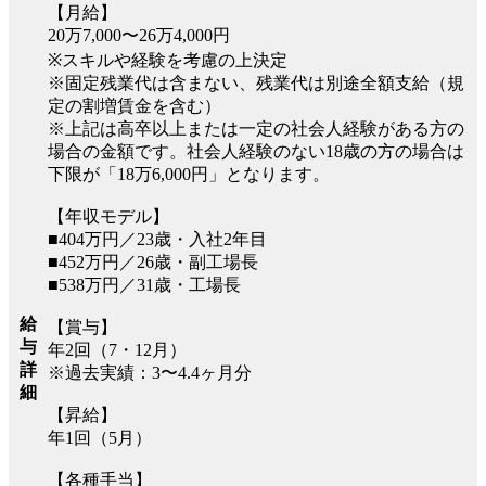
【月給】
20万7,000〜26万4,000円
※スキルや経験を考慮の上決定
※固定残業代は含まない、残業代は別途全額支給（規
定の割増賃金を含む）
※上記は高卒以上または一定の社会人経験がある方の
場合の金額です。社会人経験のない18歳の方の場合は
下限が「18万6,000円」となります。
【年収モデル】
■404万円／23歳・入社2年目
■452万円／26歳・副工場長
■538万円／31歳・工場長
給
【賞与】
与
年2回（7・12月）
詳
※過去実績：3〜4.4ヶ月分
細
【昇給】
年1回（5月）
【各種手当】