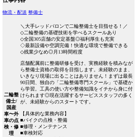
物流・配送
整備士
＼大手レッドバロンで二輪整備士を目指せる！／
◇二輪整備の基礎技術を学べるスクールあり
◇全国305店舗の安定基盤◎福利厚生も充実
◇最新設備や空調完備！快適な環境で整備できる
◇残業少なめ◎月13時間程度
店舗配属前に整備研修を受け、実務経験を積みなが
ら整備士資格の取得を目指します。未経験のまま、
いきなり現場に出ることはありません！まずは最長
90日間、独自の「二輪整備専門スクール」で基礎か
ら学習。工具の使い方や整備知識をイチから身に付
二輪整
けられます◎現在活躍するサービススタッフの多く
備士/
が、未経験からのスタートです。
国産
【具体的な業務内容】
車〜外
■バイクの点検・整備
車の点
■修理・メンテナンス
検・修
■車検対応
理