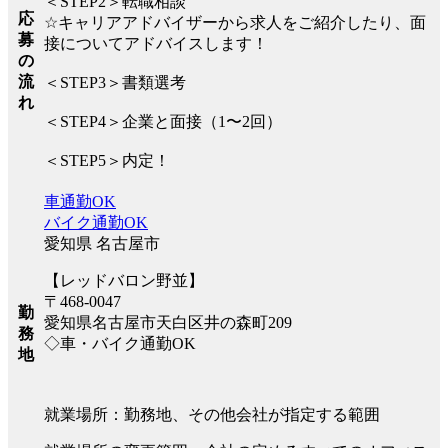
＜STEP2＞転職相談
応
☆キャリアアドバイザーから求人をご紹介したり、面
募
接についてアドバイスします！
の
流
＜STEP3＞書類選考
れ
＜STEP4＞企業と面接（1〜2回）
＜STEP5＞内定！
車通勤OK
バイク通勤OK
愛知県 名古屋市
【レッドバロン野並】
〒468-0047
勤
愛知県名古屋市天白区井の森町209
務
◇車・バイク通勤OK
地
就業場所：勤務地、その他会社が指定する範囲