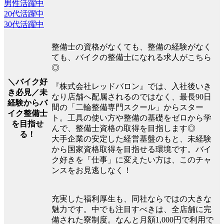
男性活躍中
20代活躍中
30代活躍中
整備士の資格がなくても、整備の経験がなく
ても、バイクの整備士になれる求人がこちら
◎
＼バイク好
『株式会社レッドバロン』では、入社後いき
き必見／未
なり店舗へ配属されるのではなく、最長90日
経験からバ
間の「二輪整備専門スクール」からスター
イク整備士
ト。工具の使い方や整備の基礎をゼロから学
を目指せ
んで、整備士資格の取得を目指します◎
る！
大手企業の安定した経営基盤のもと、未経験
から国家資格取得を目指せる環境です。バイ
ク好きを「仕事」に変えたい方は、このチャ
ンスをお見逃しなく！
充実した福利厚生も、同社ならではの大きな
魅力です。中でも注目すべきは、全店舗に完
備された寮制度。なんと月額1,000円で利用で