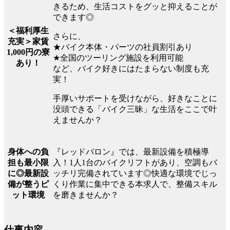
きるため、生活コストをグッと抑えることが
できます◎
＜福利厚生
さらに、
充実＞家賃
★バイク本体・パーツの社員割引あり
1,000円の寮
★全国のツーリング施設を利用可能
あり！
など、バイク好きにはたまらない制度も充
実！
手厚いサポートを受けながら、好きなことに
没頭できる「バイク三昧」な生活をここで叶
えませんか？
『レッドバロン』では、最新設備を積極導
身体への負
入！1人1台のバイクリフトがあり、空調もバ
担も最小限
ッチリ完備されています◎快適な環境でじっ
に◎最新設
くり作業に集中できる本求人で、整備スキル
備が整うピ
を磨きませんか？
ット環境
仕事内容