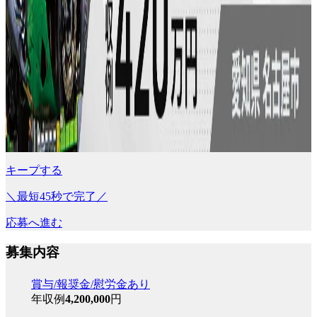
キープする
＼最短45秒で完了／
応募へ進む
募集内容
賞与/報奨金/慰労金あり
年収例
4,200,000
円