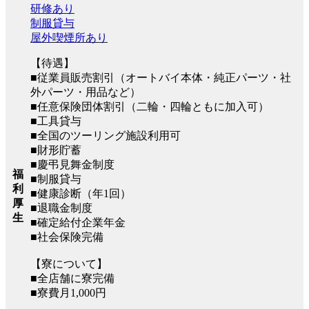
研修あり
制服貸与
屋外喫煙所あり
【待遇】
■従業員販売割引（オートバイ本体・純正パーツ・社
外パーツ・用品など）
■任意保険団体割引（二輪・四輪ともに加入可）
■工具貸与
■全国のツーリング施設利用可
■財形貯蓄
■慶弔見舞金制度
福
■制服貸与
利
■健康診断（年1回）
厚
■退職金制度
生
■確定給付企業年金
■社会保険完備
【寮について】
■全店舗に寮完備
■寮費月1,000円