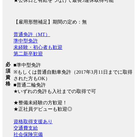
★公休日と有給をつなげて最長5連休取得可能
【雇用形態補足】期間の定め：無
普通免許（MT）
準中型免許
未経験・初心者も歓迎
第二新卒歓迎
必
■準中型免許
須
※もしくは普通自動車免許（2017年3月11日までに取得
資
された方もOK）
格
■普通二輪免許
★いずれの免許も入社までの取得で可
★整備未経験の方歓迎！
★正社員デビューも歓迎◎
資格取得支援あり
交通費支給
社会保険完備