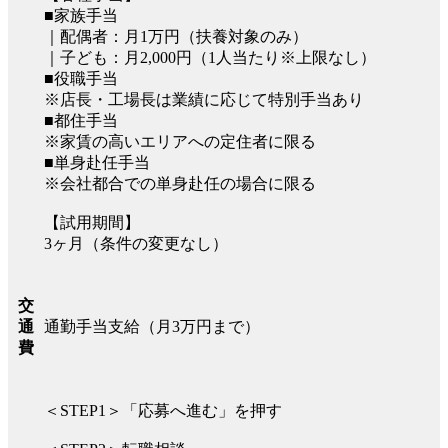
■家族手当
｜配偶者：月1万円（扶養対象のみ）
｜子ども：月2,000円（1人当たり※上限なし）
■役職手当
※店長・工場長は業績に応じて特別手当あり
■都住手当
※家賃の高いエリアへの定住者に限る
■単身赴任手当
※会社都合での単身赴任の場合に限る
【試用期間】
3ヶ月（条件の変更なし）
交
通勤手当支給（月3万円まで）
通
費
＜STEP1＞「応募へ進む」を押す