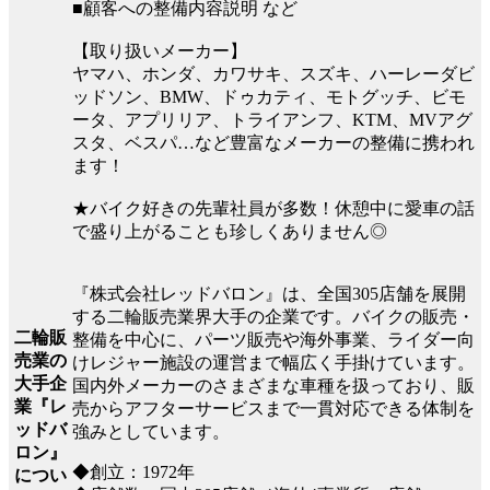
■顧客への整備内容説明 など
【取り扱いメーカー】
ヤマハ、ホンダ、カワサキ、スズキ、ハーレーダビ
ッドソン、BMW、ドゥカティ、モトグッチ、ビモ
ータ、アプリリア、トライアンフ、KTM、MVアグ
スタ、ベスパ…など豊富なメーカーの整備に携われ
ます！
★バイク好きの先輩社員が多数！休憩中に愛車の話
で盛り上がることも珍しくありません◎
『株式会社レッドバロン』は、全国305店舗を展開
する二輪販売業界大手の企業です。バイクの販売・
二輪販
整備を中心に、パーツ販売や海外事業、ライダー向
売業の
けレジャー施設の運営まで幅広く手掛けています。
大手企
国内外メーカーのさまざまな車種を扱っており、販
業『レ
売からアフターサービスまで一貫対応できる体制を
ッドバ
強みとしています。
ロン』
◆創立：1972年
につい