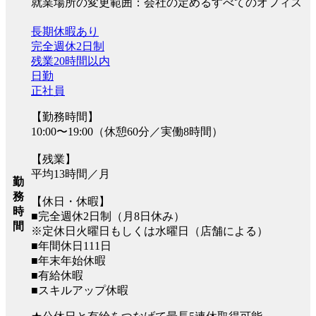
就業場所の変更範囲：会社の定めるすべてのオフィス
長期休暇あり
完全週休2日制
残業20時間以内
日勤
正社員
【勤務時間】
10:00〜19:00（休憩60分／実働8時間）
【残業】
平均13時間／月
勤
務
【休日・休暇】
時
■完全週休2日制（月8日休み）
間
※定休日火曜日もしくは水曜日（店舗による）
■年間休日111日
■年末年始休暇
■有給休暇
■スキルアップ休暇