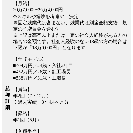
【月給】
20万7,000〜26万4,000円
※スキルや経験を考慮の上決定
※固定残業代は含まない、残業代は別途全額支給（規
定の割増賃金を含む）
※上記は高卒以上または一定の社会人経験がある方の
場合の金額です。社会人経験のない18歳の方の場合は
下限が「18万6,000円」となります。
【年収モデル】
■404万円／23歳・入社2年目
■452万円／26歳・副工場長
■538万円／31歳・工場長
給
【賞与】
与
年2回（7・12月）
詳
※過去実績：3〜4.4ヶ月分
細
【昇給】
年1回（5月）
【各種手当】