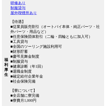
研修あり
制服貸与
屋外喫煙所あり
【待遇】
■従業員販売割引（オートバイ本体・純正パーツ・社
外パーツ・用品など）
■任意保険団体割引（二輪・四輪ともに加入可）
■工具貸与
■全国のツーリング施設利用可
■財形貯蓄
■慶弔見舞金制度
福
■制服貸与
利
■健康診断（年1回）
厚
■退職金制度
生
■確定給付企業年金
■社会保険完備
【寮について】
■全店舗に寮完備
■寮費月1,000円