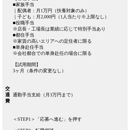
■家族手当
｜配偶者：月1万円（扶養対象のみ）
｜子ども：月2,000円（1人当たり※上限なし）
■役職手当
※店長・工場長は業績に応じて特別手当あり
■都住手当
※家賃の高いエリアへの定住者に限る
■単身赴任手当
※会社都合での単身赴任の場合に限る
【試用期間】
3ヶ月（条件の変更なし）
交
通勤手当支給（月3万円まで）
通
費
＜STEP1＞「応募へ進む」を押す