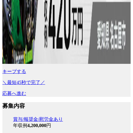
キープする
＼最短45秒で完了／
応募へ進む
募集内容
賞与/報奨金/慰労金あり
年収例
4,200,000
円