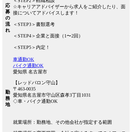
＜STEP2＞転職相談
応
☆キャリアアドバイザーから求人をご紹介したり、面
募
接についてアドバイスします！
の
流
＜STEP3＞書類選考
れ
＜STEP4＞企業と面接（1〜2回）
＜STEP5＞内定！
車通勤OK
バイク通勤OK
愛知県 名古屋市
【レッドバロン守山】
〒463-0035
勤
愛知県名古屋市守山区森孝3丁目1031
務
◇車・バイク通勤OK
地
就業場所：勤務地、その他会社が指定する範囲