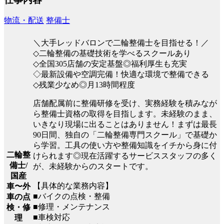
物流・配送
整備士
＼大手レッドバロンで二輪整備士を目指せる！／
◇二輪整備の基礎技術を学べるスクールあり
◇全国305店舗の安定基盤◎福利厚生も充実
◇最新設備や空調完備！快適な環境で整備できる
◇残業少なめ◎月13時間程度
店舗配属前に整備研修を受け、実務経験を積みなが
ら整備士資格の取得を目指します。未経験のまま、
いきなり現場に出ることはありません！まずは最長
90日間、独自の「二輪整備専門スクール」で基礎か
ら学習。工具の使い方や整備知識をイチから身に付
二輪整
けられます◎現在活躍するサービススタッフの多く
備士/
が、未経験からのスタートです。
国産
【具体的な業務内容】
車〜外
■バイクの点検・整備
車の点
■修理・メンテナンス
検・修
■車検対応
理