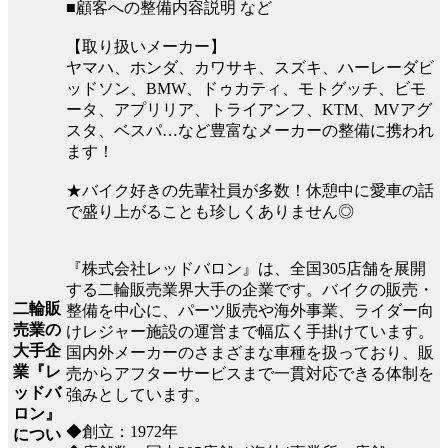
■顧客への整備内容説明 など
【取り扱いメーカー】
ヤマハ、ホンダ、カワサキ、スズキ、ハーレーダビ
ッドソン、BMW、ドゥカティ、モトグッチ、ビモ
ータ、アプリリア、トライアンフ、KTM、MVアグ
スタ、ベスパ…など豊富なメーカーの整備に携われ
ます！
★バイク好きの先輩社員が多数！休憩中に愛車の話
で盛り上がることも珍しくありません◎
『株式会社レッドバロン』は、全国305店舗を展開
する二輪販売業界大手の企業です。バイクの販売・
二輪販
整備を中心に、パーツ販売や海外事業、ライダー向
売業の
けレジャー施設の運営まで幅広く手掛けています。
大手企
国内外メーカーのさまざまな車種を扱っており、販
業『レ
売からアフターサービスまで一貫対応できる体制を
ッドバ
強みとしています。
ロン』
◆創立：1972年
につい