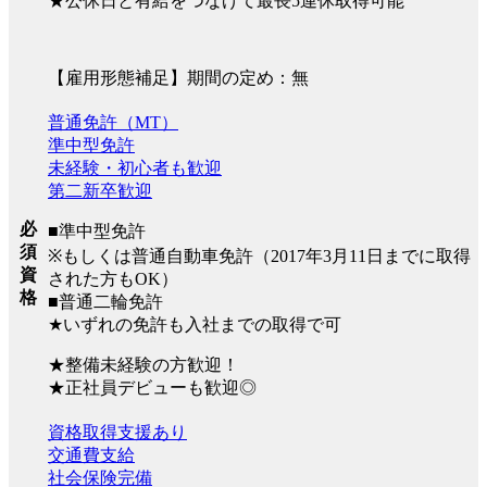
★公休日と有給をつなげて最長5連休取得可能
【雇用形態補足】期間の定め：無
普通免許（MT）
準中型免許
未経験・初心者も歓迎
第二新卒歓迎
必
■準中型免許
須
※もしくは普通自動車免許（2017年3月11日までに取得
資
された方もOK）
格
■普通二輪免許
★いずれの免許も入社までの取得で可
★整備未経験の方歓迎！
★正社員デビューも歓迎◎
資格取得支援あり
交通費支給
社会保険完備