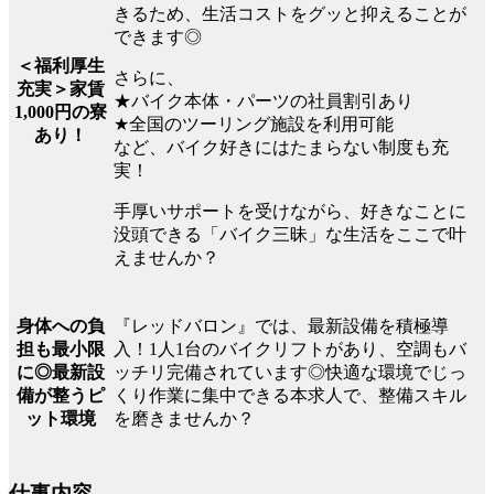
きるため、生活コストをグッと抑えることが
できます◎
＜福利厚生
さらに、
充実＞家賃
★バイク本体・パーツの社員割引あり
1,000円の寮
★全国のツーリング施設を利用可能
あり！
など、バイク好きにはたまらない制度も充
実！
手厚いサポートを受けながら、好きなことに
没頭できる「バイク三昧」な生活をここで叶
えませんか？
『レッドバロン』では、最新設備を積極導
身体への負
入！1人1台のバイクリフトがあり、空調もバ
担も最小限
ッチリ完備されています◎快適な環境でじっ
に◎最新設
くり作業に集中できる本求人で、整備スキル
備が整うピ
を磨きませんか？
ット環境
仕事内容