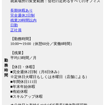
就業場所の変更範囲：会社の定めるすべてのオフィス
長期休暇あり
完全週休2日制
残業20時間以内
日勤
正社員
【勤務時間】
10:00〜19:00（休憩60分／実働8時間）
【残業】
平均13時間／月
勤
務
【休日・休暇】
時
■完全週休2日制（月8日休み）
間
※定休日火曜日もしくは水曜日（店舗による）
■年間休日111日
■年末年始休暇
■有給休暇
■スキルアップ休暇