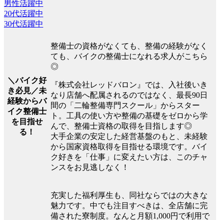
男性活躍中
20代活躍中
30代活躍中
整備士の資格がなくても、整備の経験がなく
ても、バイクの整備士になれる求人がこちら
◎
＼バイク好
『株式会社レッドバロン』では、入社後いき
き必見／未
なり店舗へ配属されるのではなく、最長90日
経験からバ
間の「二輪整備専門スクール」からスター
イク整備士
ト。工具の使い方や整備の基礎をゼロから学
を目指せ
んで、整備士資格の取得を目指します◎
る！
大手企業の安定した経営基盤のもと、未経験
から国家資格取得を目指せる環境です。バイ
ク好きを「仕事」に変えたい方は、このチャ
ンスをお見逃しなく！
充実した福利厚生も、同社ならではの大きな
魅力です。中でも注目すべきは、全店舗に完
備された寮制度。なんと月額1,000円で利用で