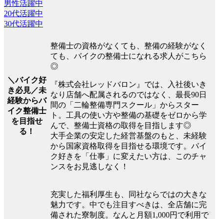
男性活躍中
20代活躍中
30代活躍中
整備士の資格がなくても、整備の経験がなく
ても、バイクの整備士になれる求人がこちら
◎
＼バイク好
『株式会社レッドバロン』では、入社後いき
き必見／未
なり店舗へ配属されるのではなく、最長90日
経験からバ
間の「二輪整備専門スクール」からスター
イク整備士
ト。工具の使い方や整備の基礎をゼロから学
を目指せ
んで、整備士資格の取得を目指します◎
る！
大手企業の安定した経営基盤のもと、未経験
から国家資格取得を目指せる環境です。バイ
ク好きを「仕事」に変えたい方は、このチャ
ンスをお見逃しなく！
充実した福利厚生も、同社ならではの大きな
魅力です。中でも注目すべきは、全店舗に完
備された寮制度。なんと月額1,000円で利用で