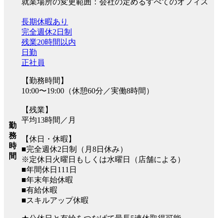
就業場所の変更範囲：会社の定めるすべてのオフィス
長期休暇あり
完全週休2日制
残業20時間以内
日勤
正社員
【勤務時間】
10:00〜19:00（休憩60分／実働8時間）
【残業】
平均13時間／月
勤
務
【休日・休暇】
時
■完全週休2日制（月8日休み）
間
※定休日火曜日もしくは水曜日（店舗による）
■年間休日111日
■年末年始休暇
■有給休暇
■スキルアップ休暇