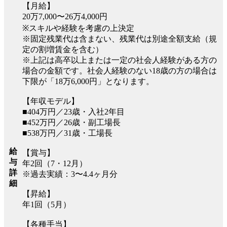
【月給】
20万7,000〜26万4,000円
※スキルや経験を考慮の上決定
※固定残業代は含まない、残業代は別途全額支給（規
定の割増賃金を含む）
※上記は高卒以上または一定の社会人経験がある方の
場合の金額です。社会人経験のない18歳の方の場合は
下限が「18万6,000円」となります。
【年収モデル】
■404万円／23歳・入社2年目
■452万円／26歳・副工場長
■538万円／31歳・工場長
給
【賞与】
与
年2回（7・12月）
詳
※過去実績：3〜4.4ヶ月分
細
【昇給】
年1回（5月）
【各種手当】