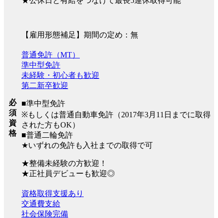
★公休日と有給をつなげて最長5連休取得可能
【雇用形態補足】期間の定め：無
普通免許（MT）
準中型免許
未経験・初心者も歓迎
第二新卒歓迎
必
■準中型免許
須
※もしくは普通自動車免許（2017年3月11日までに取得
資
された方もOK）
格
■普通二輪免許
★いずれの免許も入社までの取得で可
★整備未経験の方歓迎！
★正社員デビューも歓迎◎
資格取得支援あり
交通費支給
社会保険完備