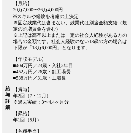
【月給】
20万7,000〜26万4,000円
※スキルや経験を考慮の上決定
※固定残業代は含まない、残業代は別途全額支給（規
定の割増賃金を含む）
※上記は高卒以上または一定の社会人経験がある方の
場合の金額です。社会人経験のない18歳の方の場合は
下限が「18万6,000円」となります。
【年収モデル】
■404万円／23歳・入社2年目
■452万円／26歳・副工場長
■538万円／31歳・工場長
給
【賞与】
与
年2回（7・12月）
詳
※過去実績：3〜4.4ヶ月分
細
【昇給】
年1回（5月）
【各種手当】