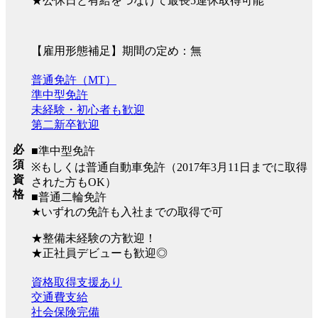
★公休日と有給をつなげて最長5連休取得可能
【雇用形態補足】期間の定め：無
普通免許（MT）
準中型免許
未経験・初心者も歓迎
第二新卒歓迎
必
■準中型免許
須
※もしくは普通自動車免許（2017年3月11日までに取得
資
された方もOK）
格
■普通二輪免許
★いずれの免許も入社までの取得で可
★整備未経験の方歓迎！
★正社員デビューも歓迎◎
資格取得支援あり
交通費支給
社会保険完備