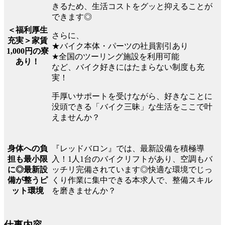
きるため、生活コストをグッと抑えることが
できます◎
＜福利厚生
さらに、
充実＞家賃
★バイク本体・パーツの社員割引あり
1,000円の寮
★全国のツーリング施設を利用可能
あり！
など、バイク好きにはたまらない制度も充
実！
手厚いサポートを受けながら、好きなことに
没頭できる「バイク三昧」な生活をここで叶
えませんか？
『レッドバロン』では、最新設備を積極導
身体への負
入！1人1台のバイクリフトがあり、空調もバ
担も最小限
ッチリ完備されています◎快適な環境でじっ
に◎最新設
くり作業に集中できる本求人で、整備スキル
備が整うピ
を磨きませんか？
ット環境
仕事内容