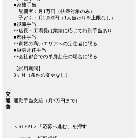
■家族手当
｜配偶者：月1万円（扶養対象のみ）
｜子ども：月2,000円（1人当たり※上限なし）
■役職手当
※店長・工場長は業績に応じて特別手当あり
■都住手当
※家賃の高いエリアへの定住者に限る
■単身赴任手当
※会社都合での単身赴任の場合に限る
【試用期間】
3ヶ月（条件の変更なし）
交
通勤手当支給（月3万円まで）
通
費
＜STEP1＞「応募へ進む」を押す