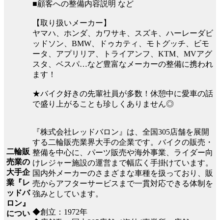
■顧客への整備内容説明 など
【取り扱いメーカー】
ヤマハ、ホンダ、カワサキ、スズキ、ハーレーダビ
ッドソン、BMW、ドゥカティ、モトグッチ、ビモ
ータ、アプリリア、トライアンフ、KTM、MVアグ
スタ、ベスパ…など豊富なメーカーの整備に携われ
ます！
★バイク好きの先輩社員が多数！休憩中に愛車の話
で盛り上がることも珍しくありません◎
『株式会社レッドバロン』は、全国305店舗を展開
する二輪販売業界大手の企業です。バイクの販売・
二輪販
整備を中心に、パーツ販売や海外事業、ライダー向
売業の
けレジャー施設の運営まで幅広く手掛けています。
大手企
国内外メーカーのさまざまな車種を扱っており、販
業『レ
売からアフターサービスまで一貫対応できる体制を
ッドバ
強みとしています。
ロン』
◆創立：1972年
につい