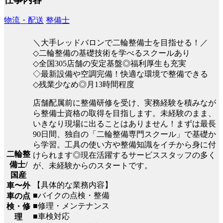
物流・配送
整備士
＼大手レッドバロンで二輪整備士を目指せる！／
◇二輪整備の基礎技術を学べるスクールあり
◇全国305店舗の安定基盤◎福利厚生も充実
◇最新設備や空調完備！快適な環境で整備できる
◇残業少なめ◎月13時間程度
店舗配属前に整備研修を受け、実務経験を積みなが
ら整備士資格の取得を目指します。未経験のまま、
いきなり現場に出ることはありません！まずは最長
90日間、独自の「二輪整備専門スクール」で基礎か
ら学習。工具の使い方や整備知識をイチから身に付
二輪整
けられます◎現在活躍するサービススタッフの多く
備士/
が、未経験からのスタートです。
国産
【具体的な業務内容】
車〜外
■バイクの点検・整備
車の点
■修理・メンテナンス
検・修
■車検対応
理