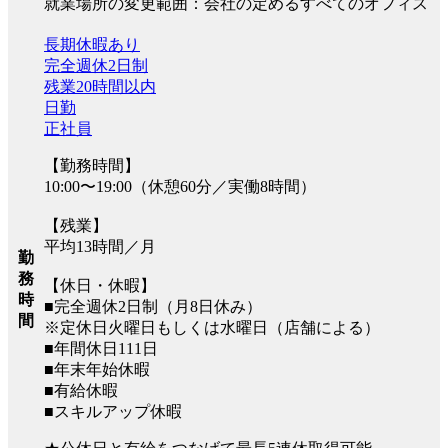
就業場所の変更範囲：会社の定めるすべてのオフィス
長期休暇あり
完全週休2日制
残業20時間以内
日勤
正社員
【勤務時間】
10:00〜19:00（休憩60分／実働8時間）
【残業】
平均13時間／月
勤
務
【休日・休暇】
時
■完全週休2日制（月8日休み）
間
※定休日火曜日もしくは水曜日（店舗による）
■年間休日111日
■年末年始休暇
■有給休暇
■スキルアップ休暇