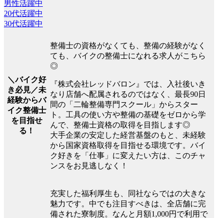
男性活躍中
20代活躍中
30代活躍中
整備士の資格がなくても、整備の経験がなく
ても、バイクの整備士になれる求人がこちら
◎
＼バイク好
『株式会社レッドバロン』では、入社後いき
き必見／未
なり店舗へ配属されるのではなく、最長90日
経験からバ
間の「二輪整備専門スクール」からスター
イク整備士
ト。工具の使い方や整備の基礎をゼロから学
を目指せ
んで、整備士資格の取得を目指します◎
る！
大手企業の安定した経営基盤のもと、未経験
から国家資格取得を目指せる環境です。バイ
ク好きを「仕事」に変えたい方は、このチャ
ンスをお見逃しなく！
充実した福利厚生も、同社ならではの大きな
魅力です。中でも注目すべきは、全店舗に完
備された寮制度。なんと月額1,000円で利用で