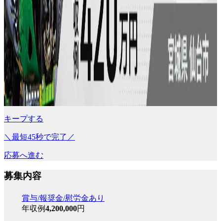
キープする
＼最短45秒で完了／
応募へ進む
募集内容
賞与/報奨金/慰労金あり
年収例
4,200,000
円