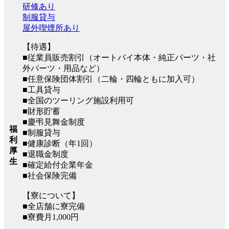
研修あり
制服貸与
屋外喫煙所あり
【待遇】
■従業員販売割引（オートバイ本体・純正パーツ・社
外パーツ・用品など）
■任意保険団体割引（二輪・四輪ともに加入可）
■工具貸与
■全国のツーリング施設利用可
■財形貯蓄
■慶弔見舞金制度
福
■制服貸与
利
■健康診断（年1回）
厚
■退職金制度
生
■確定給付企業年金
■社会保険完備
【寮について】
■全店舗に寮完備
■寮費月1,000円