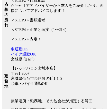
＜STEP2＞転職相談
応
☆キャリアアドバイザーから求人をご紹介したり、面
募
接についてアドバイスします！
の
流
＜STEP3＞書類選考
れ
＜STEP4＞企業と面接（1〜2回）
＜STEP5＞内定！
車通勤OK
バイク通勤OK
宮城県 仙台市
【レッドバロン宮城本店】
〒981-8007
勤
宮城県仙台市泉区虹の丘1-1-5
務
◇車・バイク通勤OK
地
就業場所：勤務地、その他会社が指定する範囲