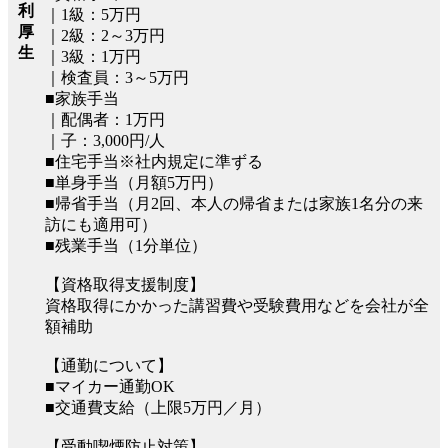
利
｜1級：5万円
厚
｜2級：2～3万円
生
｜3級：1万円
｜検査員：3～5万円
■家族手当
｜配偶者：1万円
｜子：3,000円/人
■住宅手当※社内規定に準ずる
■単身手当（月額5万円）
■帰省手当（月2回、本人の帰省または家族1名分の来
訪にも適用可）
■残業手当（1分単位）
【資格取得支援制度】
資格取得にかかった講習費や受験費用などを会社が全
額補助
【通勤について】
■マイカー通勤OK
■交通費支給（上限5万円／月）
【受動喫煙防止対策】