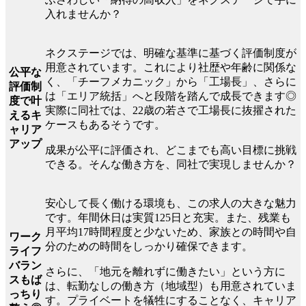
入れませんか？
ネクステージでは、明確な基準に基づく評価制度が
用意されています。これにより社歴や年齢に関係な
公平な
く、「チーフメカニック」から「工場長」、さらに
評価制
は「エリア統括」へと段階を踏んで成長できます◎
度で叶
実際に同社では、22歳の若さで工場長に抜擢された
えるキ
ケースもあるそうです。
ャリア
アップ
成果が公平に評価され、どこまでも高い目標に挑戦
できる。そんな働き方を、同社で実現しませんか？
安心して長く働ける環境も、この求人の大きな魅力
です。年間休日は実質125日と充実。また、残業も
月平均17時間程度と少ないため、家族との時間や自
ワーク
分のための時間をしっかり確保できます。
ライフ
バラン
さらに、「地元を離れずに働きたい」という方に
スもば
は、転勤なしの働き方（地域型）も用意されていま
っちり
す。プライベートを犠牲にすることなく、キャリア