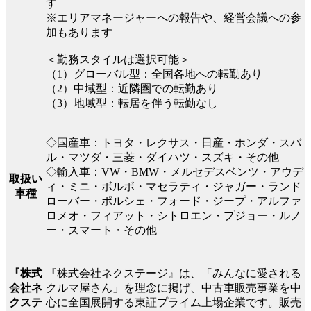
す
※エリアマネージャーへの報告や、経営会議への参
加もあります
＜勤務スタイルは選択可能＞
（1）グローバル型：全国各地への転勤あり
（2）中域型：近隣圏での転勤あり
（3）地域型：転居を伴う転勤なし
◇国産車：トヨタ・レクサス・日産・ホンダ・スバ
ル・マツダ・三菱・ダイハツ・スズキ・その他
◇輸入車：VW・BMW・メルセデスベンツ・アウデ
取扱い
ィ・ミニ・ボルボ・マセラティ・ジャガー・ランド
車種
ローバー・ポルシェ・フォード・ジープ・アルファ
ロメオ・フィアット・シトロエン・プジョー・ルノ
ー・スマート・その他
『株式会社ネクステージ』は、「みんなに愛される
『株式
クルマ屋さん」を理念に掲げ、中古車販売事業を中
会社ネ
心に全国展開する東証プライム上場企業です。販売
クステ