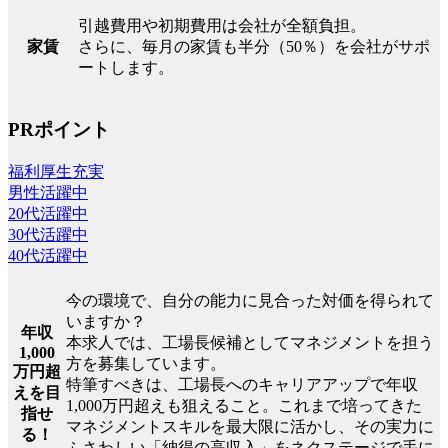
引越費用や初期費用は会社が全額負担。
家賃
さらに、毎月の家賃も半分（50％）を会社がサポ
ートします。
PRポイント
福利厚生充実
男性活躍中
20代活躍中
30代活躍中
40代活躍中
今の環境で、自分の能力に見合った対価を得られて
いますか？
年収
本求人では、工場長候補としてマネジメントを担う
1,000
方を募集しています。
万円超
特筆すべきは、工場長へのキャリアアップで年収
えを目
1,000万円超えも狙えること。これまで培ってきた
指せ
マネジメントスキルを最大限に活かし、その実力に
る！
ふさわしい「納得の高収入」をネクステージで手に