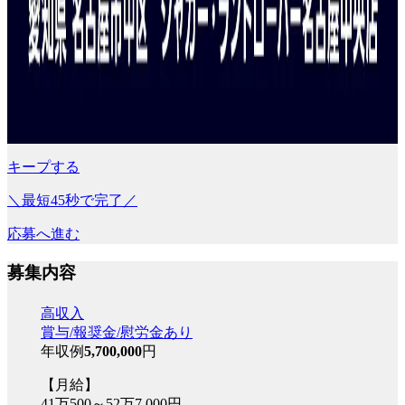
キープする
＼最短45秒で完了／
応募へ進む
募集内容
高収入
賞与/報奨金/慰労金あり
年収例
5,700,000
円
【月給】
41万500～52万7,000円