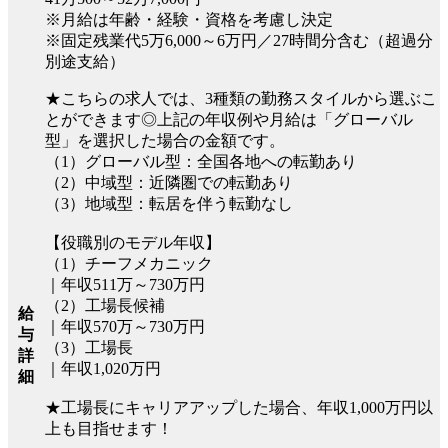
※月給は年齢・経験・資格を考慮し決定
※固定残業代5万6,000～6万円／27時間分含む（超過分
別途支給）
★こちらの求人では、3種類の勤務スタイルから選ぶこ
とができます◎上記の年収例や月給は「グローバル
型」を選択した場合の金額です。
（1）グローバル型：全国各地への転勤あり
（2）中域型：近隣圏での転勤あり
（3）地域型：転居を伴う転勤なし
【役職別のモデル年収】
（1）チーフメカニック
｜年収511万～730万円
（2）工場長候補
給
｜年収570万～730万円
与
（3）工場長
詳
｜年収1,020万円
細
★工場長にキャリアアップした場合、年収1,000万円以
上も目指せます！