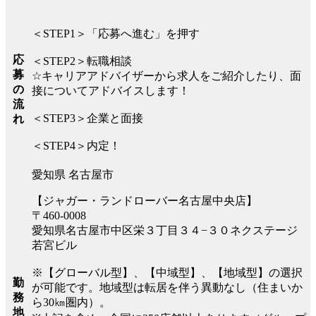
＜STEP1＞「応募へ進む」を押す
応
＜STEP2＞転職相談
募
☆キャリアアドバイザーから求人をご紹介したり、面
の
接についてアドバイスします！
流
＜STEP3＞企業と面接
れ
＜STEP4＞内定！
愛知県 名古屋市
【ジャガー・ランドローバー名古屋中央店】
〒460-0008
愛知県名古屋市中区栄３丁目３４−３０ネクステージ
若宮ビル
※【グローバル型】、【中域型】、【地域型】の選択
勤
が可能です。地域型は転居を伴う異動なし（住まいか
務
ら30㎞圏内）。
地