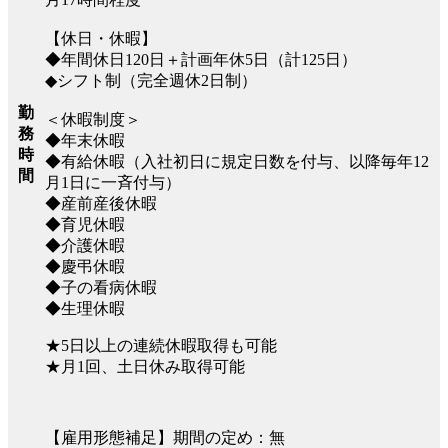
【休日・休暇】
◆年間休日120日＋計画年休5日（計125日）
◆シフト制（完全週休2日制）
勤
＜休暇制度＞
務
◆年末休暇
時
◆有給休暇（入社初日に規定日数を付与、以降毎年12
間
月1日に一斉付与）
◆産前産後休暇
◆育児休暇
◆介護休暇
◆慶弔休暇
◆子の看病休暇
◆生理休暇
★5日以上の連続休暇取得も可能
★月1回、土日休み取得可能
【雇用形態補足】期間の定め：無