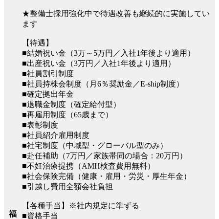
★整備士採用強化中で待遇改善も継続的に実施してい
ます
【待遇】
■結婚祝い金（3万～5万円／入社1年後より適用）
■出産祝い金（3万円／入社1年後より適用）
■社員割引制度
■社員持株会制度（月6％奨励金／E-ship制度）
■確定拠出年金
■退職金制度（確定給付型）
■再雇用制度（65歳まで）
■表彰制度
■社員紹介雇用制度
■社宅制度（中域型・グローバル型のみ）
■赴任補助（7万円／家族帯同の場合：20万円）
■不妊治療提携（AMH検査費用無料）
■社会保険完備（健康・雇用・労災・厚生年金）
■引越し費用全額会社負担
【各種手当】※社内規定に準ずる
福
■資格手当