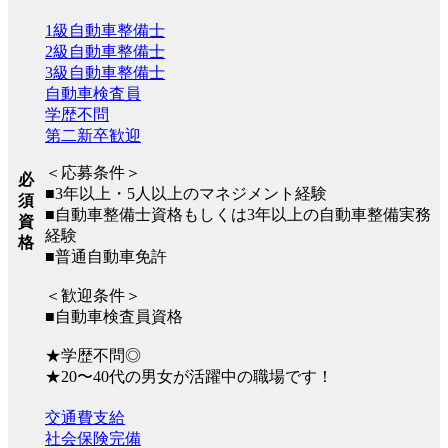
1級自動車整備士
2級自動車整備士
3級自動車整備士
自動車検査員
学歴不問
第二新卒歓迎
＜応募条件＞
必
■3年以上・5人以上のマネジメント経験
須
■自動車整備士資格もしくは3年以上の自動車整備実務
資
経験
格
■普通自動車免許
＜歓迎条件＞
■自動車検査員資格
★学歴不問◎
★20〜40代の男女が活躍中の職場です！
交通費支給
社会保険完備