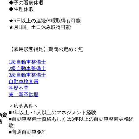
◆子の看病休暇
◆生理休暇
★5日以上の連続休暇取得も可能
★月1回、土日休み取得可能
【雇用形態補足】期間の定め：無
1級自動車整備士
2級自動車整備士
3級自動車整備士
自動車検査員
学歴不問
第二新卒歓迎
＜応募条件＞
■3年以上・5人以上のマネジメント経験
須資
■自動車整備士資格もしくは3年以上の自動車整備実務経
格
験
■普通自動車免許