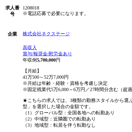
求人番
1208018
※電話応募で必要になります。
号
株式会社ネクステージ
企業
高収入
賞与/報奨金/慰労金あり
年収例
5,700,000
円
【月給】
41万500～52万7,000円
※月給は年齢・経験・資格を考慮し決定
※固定残業代5万6,000～6万円／27時間分含む（
★こちらの求人では、3種類の勤務スタイルから選
型」を選択した場合の金額です。
（1）グローバル型：全国各地への転勤あり
（2）中域型：近隣圏での転勤あり
（3）地域型：転居を伴う転勤なし