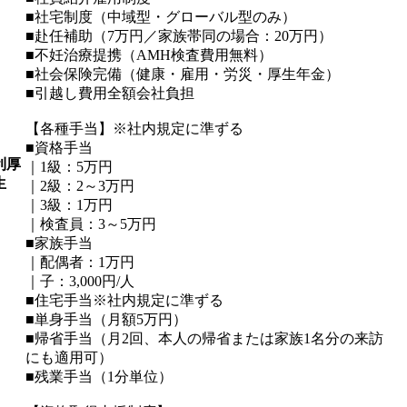
■社宅制度（中域型・グローバル型のみ）
■赴任補助（7万円／家族帯同の場合：20万円）
■不妊治療提携（AMH検査費用無料）
■社会保険完備（健康・雇用・労災・厚生年金）
■引越し費用全額会社負担
【各種手当】※社内規定に準ずる
■資格手当
利厚
｜1級：5万円
生
｜2級：2～3万円
｜3級：1万円
｜検査員：3～5万円
■家族手当
｜配偶者：1万円
｜子：3,000円/人
■住宅手当※社内規定に準ずる
■単身手当（月額5万円）
■帰省手当（月2回、本人の帰省または家族1名分の来訪
にも適用可）
■残業手当（1分単位）