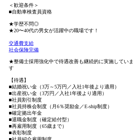
＜歓迎条件＞
■自動車検査員資格
★学歴不問◎
★20〜40代の男女が活躍中の職場です！
交通費支給
社会保険完備
★整備士採用強化中で待遇改善も継続的に実施していま
す
【待遇】
■結婚祝い金（3万～5万円／入社1年後より適用）
■出産祝い金（3万円／入社1年後より適用）
■社員割引制度
■社員持株会制度（月6％奨励金／E-ship制度）
■確定拠出年金
■退職金制度（確定給付型）
■再雇用制度（65歳まで）
■表彰制度
■社員紹介雇用制度