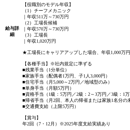
【役職別のモデル年収】
（1）チーフメカニック
｜年収511万～730万円
（2）工場長候補
給与詳
｜年収570万～730万円
細
（3）工場長
｜年収1,020万円
★工場長にキャリアアップした場合、年収1,000万
【各種手当】※社内規定に準ずる
■残業手当（1分単位）
■家族手当（配偶者1万円、子1人3,000円）
■住宅手当（月5,000～2万円／地域型のみ）
■単身手当（月額5万円）
■資格手当（1級：5万円／2級：2～3万円／3級：1
■帰省手当（月2回、本人の帰省または家族1名分の
■交通費支給（上限5万円）
【賞与】
年2回（7・12月）※2025年度支給実績あり