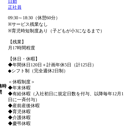
日勤
正社員
09:30～18:30（休憩60分）
※サービス残業なし
※育児時短制度あり（子どもが小3になるまで）
【残業】
月17時間程度
【休日・休暇】
◆年間休日120日＋計画年休5日（計125日）
◆シフト制（完全週休2日制）
＜休暇制度＞
務時
◆年末休暇
間
◆有給休暇（入社初日に規定日数を付与、以降毎年12月1
日に一斉付与）
◆産前産後休暇
◆育児休暇
◆介護休暇
◆慶弔休暇