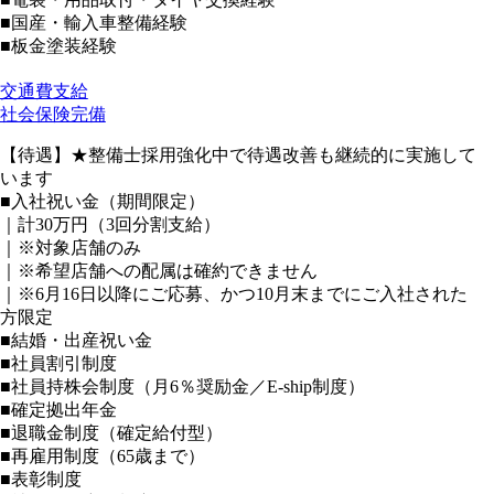
■国産・輸入車整備経験
■板金塗装経験
交通費支給
社会保険完備
【待遇】★整備士採用強化中で待遇改善も継続的に実施して
います
■入社祝い金（期間限定）
｜計30万円（3回分割支給）
｜※対象店舗のみ
｜※希望店舗への配属は確約できません
｜※6月16日以降にご応募、かつ10月末までにご入社された
方限定
■結婚・出産祝い金
■社員割引制度
■社員持株会制度（月6％奨励金／E-ship制度）
■確定拠出年金
■退職金制度（確定給付型）
■再雇用制度（65歳まで）
■表彰制度