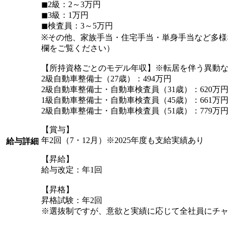
◼︎2級：2～3万円
◼︎3級：1万円
◼︎検査員：3～5万円
※その他、家族手当・住宅手当・単身手当など多様
欄をご覧ください）
【所持資格ごとのモデル年収】※転居を伴う異動
2級自動車整備士（27歳）：494万円
2級自動車整備士・自動車検査員（31歳）：620万
1級自動車整備士・自動車検査員（45歳）：661万
2級自動車整備士・自動車検査員（51歳）：779万
【賞与】
年2回（7・12月）※2025年度も支給実績あり
給与詳細
【昇給】
給与改定：年1回
【昇格】
昇格試験：年2回
※選抜制ですが、意欲と実績に応じて全社員にチ