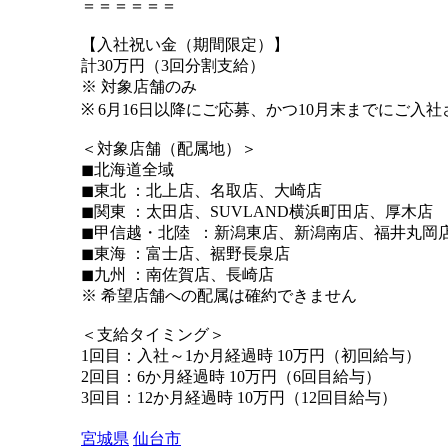
＝＝＝＝＝＝
【入社祝い金（期間限定）】
計30万円（3回分割支給）
※ 対象店舗のみ
※ 6月16日以降にご応募、かつ10月末までにご入
＜対象店舗（配属地）＞
◼︎北海道全域
◼︎東北 ：北上店、名取店、大崎店
◼︎関東 ：太田店、SUVLAND横浜町田店、厚木店
◼︎甲信越・北陸 ：新潟東店、新潟南店、福井丸岡
◼︎東海 ：富士店、裾野長泉店
◼︎九州 ：南佐賀店、長崎店
※ 希望店舗への配属は確約できません
＜支給タイミング＞
1回目：入社～1か月経過時 10万円（初回給与）
2回目：6か月経過時 10万円（6回目給与）
3回目：12か月経過時 10万円（12回目給与）
宮城県
仙台市