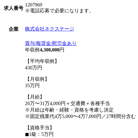
1207969
求人番号
※電話応募で必要になります。
株式会社ネクステージ
企業
賞与/報奨金/慰労金あり
年収例
4,300,000
円
【平均年収例】
430万円
【月収例】
35万円
【月給】
26万〜31万4,000円＋交通費＋各種手当
※月給は年齢・経験・資格を考慮し決定
※固定残業代4万5,000〜4万7,000円／27時間分
【資格手当】
◼︎1級：5万円