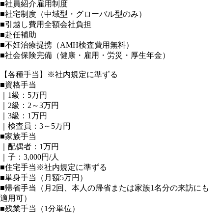
■社員紹介雇用制度
■社宅制度（中域型・グローバル型のみ）
■引越し費用全額会社負担
■赴任補助
■不妊治療提携（AMH検査費用無料）
■社会保険完備（健康・雇用・労災・厚生年金）
【各種手当】※社内規定に準ずる
■資格手当
｜1級：5万円
｜2級：2～3万円
｜3級：1万円
｜検査員：3～5万円
■家族手当
｜配偶者：1万円
｜子：3,000円/人
■住宅手当※社内規定に準ずる
■単身手当（月額5万円）
■帰省手当（月2回、本人の帰省または家族1名分の来訪にも
適用可）
■残業手当（1分単位）