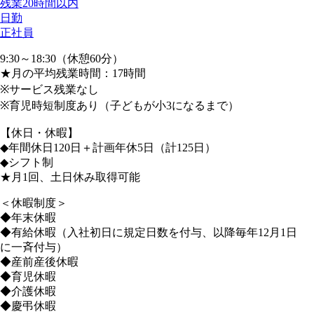
残業20時間以内
日勤
正社員
9:30～18:30（休憩60分）
★月の平均残業時間：17時間
※サービス残業なし
※育児時短制度あり（子どもが小3になるまで）
【休日・休暇】
◆年間休日120日＋計画年休5日（計125日）
◆シフト制
★月1回、土日休み取得可能
＜休暇制度＞
◆年末休暇
◆有給休暇（入社初日に規定日数を付与、以降毎年12月1日
に一斉付与）
◆産前産後休暇
◆育児休暇
◆介護休暇
◆慶弔休暇