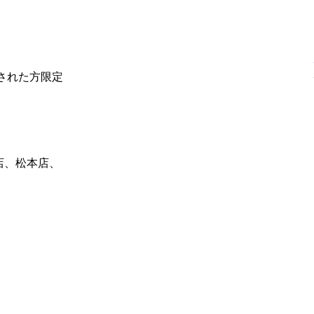
社された方限定
店、松本店、