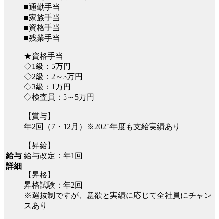
■通勤手当
■家族手当
■資格手当
■残業手当
★資格手当
◇1級：5万円
◇2級：2～3万円
◇3級：1万円
◇検査員：3～5万円
【賞与】
年2回（7・12月）※2025年度も支給実績あり
【昇給】
給与改定：年1回
給与
詳細
【昇格】
昇格試験：年2回
※選抜制ですが、意欲と実績に応じて全社員にチャン
スあり