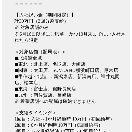
＝＝＝＝＝＝
【入社祝い金（期間限定）】
計30万円（3回分割支給）
※ 対象店舗のみ
※ 6月16日以降にご応募、かつ10月末までにご入社さ
れた方限定
＜対象店舗（配属地）＞
◼︎北海道全域
◼︎東北 ：北上店、名取店、大崎店
◼︎関東 ：太田店、SUVLAND横浜町田店、厚木店
◼︎甲信越・北陸 ：新潟東店、新潟南店、福井丸岡
店、松本店、
◼︎東海 ：富士店、裾野長泉店
◼︎九州 ：南佐賀店、長崎店
※ 希望店舗への配属は確約できません
＜支給タイミング＞
1回目：入社～1か月経過時 10万円（初回給与）
2回目：6か月経過時 10万円（6回目給与）
3回目：12か月経過時 10万円（12回目給与）