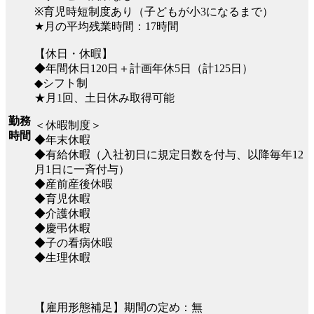
※育児時短制度あり（子どもが小3になるまで）
★月の平均残業時間：17時間
【休日・休暇】
◆年間休日120日＋計画年休5日（計125日）
◆シフト制
★月1回、土日休み取得可能
勤務
＜休暇制度＞
時間
◆年末休暇
◆有給休暇（入社初日に規定日数を付与、以降毎年12
月1日に一斉付与）
◆産前産後休暇
◆育児休暇
◆介護休暇
◆慶弔休暇
◆子の看病休暇
◆生理休暇
【雇用形態補足】期間の定め：無