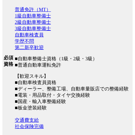
普通免許（MT）
1級自動車整備士
2級自動車整備士
3級自動車整備士
自動車検査員
学歴不問
第二新卒歓迎
必須
■自動車整備士資格（1級・2級・3級）
資格
■普通自動車運転免許
【歓迎スキル】
■自動車検査員資格
■ディーラー、整備工場、自動車量販店での整備経験
■電装・用品取付・タイヤ交換経験
■国産・輸入車整備経験
■板金塗装経験
交通費支給
社会保険完備