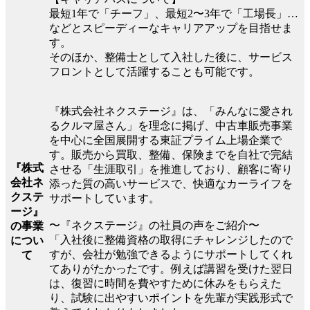
最短1年で「チーフ」、最短2〜3年で「工場長」…
などとスピーディーなキャリアアップを目指せま
す。
そのほか、整備士として入社した後に、サービス
フロントとして活躍することも可能です。
『株式会社ネクステージ』は、「みんなに愛され
るクルマ屋さん」を理念に掲げ、中古車販売事業
を中心に全国展開する東証プライム上場企業で
す。販売から買取、整備、保険までを自社で完結
『株式
させる「生涯取引」を推進しており、顧客に寄り
会社ネ
添った質の高いサービスで、快適なカーライフを
クステ
サポートしています。
ージ』
〜『ネクステージ』の社員の声をご紹介〜
の事業
「入社後に整備資格の取得にチャレンジしたので
につい
すが、会社が勉強できるようにサポートしてくれ
て
てありがたかったです。例えば講習を受けた翌日
は、復習に時間を費やすために休みをもらえた
り、試験に出やすいポイントを先輩が実践形式で