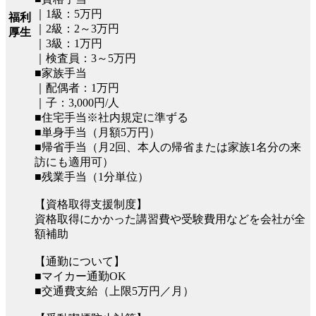
｜1級：5万円
福利
｜2級：2～3万円
厚生
｜3級：1万円
｜検査員：3～5万円
■家族手当
｜配偶者：1万円
｜子：3,000円/人
■住宅手当※社内規定に準ずる
■単身手当（月額5万円）
■帰省手当（月2回、本人の帰省または家族1名分の来
訪にも適用可）
■残業手当（1分単位）
【資格取得支援制度】
資格取得にかかった講習費や受験費用などを会社が全
額補助
【通勤について】
■マイカー通勤OK
■交通費支給（上限5万円／月）