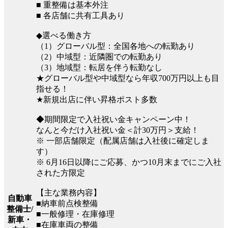
■ 重整備は基本外注
■ 各店舗に共有工具あり
◆選べる働き方
（1）グローバル型：全国各地への転勤あり
（2）中域型：近隣圏での転勤あり
（3）地域型：転居を伴う転勤なし
★グローバル型や中域型なら年収700万円以上も目
指せる！
★新規出店に伴い昇格ポスト多数
◆期間限定で入社祝い金キャンペーン中！
なんと今だけ入社祝い金＜計30万円＞支給！
※ 一部店舗限定（配属店舗は入社後に確定しま
す）
※ 6月16日以降にご応募、かつ10月末までにご入社
された方限定
【主な業務内容】
自動車
■納車前点検整備
整備士/
■一般修理・在庫修理
新車・
■在庫車両の整備