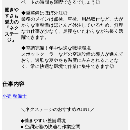
ベートの時間も満喫できるでしょう◎
働きや
◆重整備はほぼ外注◎
すさも
業務のメインは点検、車検、用品取付など。大が
魅力の
かりな重整備はほとんど外注しているため、無理
『ネク
な力仕事が少なく、足腰をいたわりながら長く活
ステー
躍できます。
ジ』
◆空調完備！年中快適な職場環境
スポットクーラーなどの空調設備の導入が進んで
おり、過酷な夏や冬も温度に左右されることな
く、常に快適な環境で作業に集中できます◎
仕事内容
小売
整備士
＼ネクステージのおすすめPOINT／
◆働きやすい整備環境
■ 空調完備の快適な作業空間