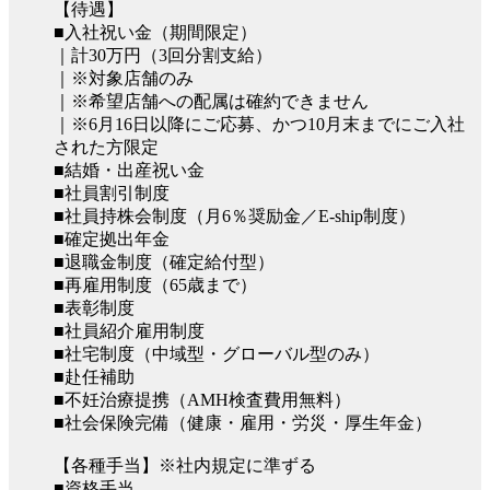
【待遇】
■入社祝い金（期間限定）
｜計30万円（3回分割支給）
｜※対象店舗のみ
｜※希望店舗への配属は確約できません
｜※6月16日以降にご応募、かつ10月末までにご入社
された方限定
■結婚・出産祝い金
■社員割引制度
■社員持株会制度（月6％奨励金／E-ship制度）
■確定拠出年金
■退職金制度（確定給付型）
■再雇用制度（65歳まで）
■表彰制度
■社員紹介雇用制度
■社宅制度（中域型・グローバル型のみ）
■赴任補助
■不妊治療提携（AMH検査費用無料）
■社会保険完備（健康・雇用・労災・厚生年金）
【各種手当】※社内規定に準ずる
■資格手当