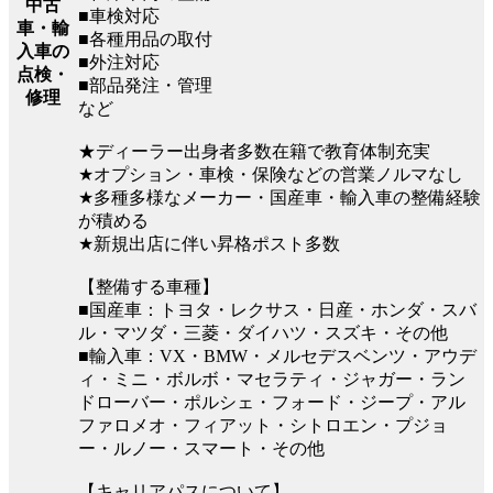
中古
■車検対応
車・輸
■各種用品の取付
入車の
■外注対応
点検・
■部品発注・管理
修理
など
★ディーラー出身者多数在籍で教育体制充実
★オプション・車検・保険などの営業ノルマなし
★多種多様なメーカー・国産車・輸入車の整備経験
が積める
★新規出店に伴い昇格ポスト多数
【整備する車種】
■国産車：トヨタ・レクサス・日産・ホンダ・スバ
ル・マツダ・三菱・ダイハツ・スズキ・その他
■輸入車：VX・BMW・メルセデスベンツ・アウデ
ィ・ミニ・ボルボ・マセラティ・ジャガー・ラン
ドローバー・ポルシェ・フォード・ジープ・アル
ファロメオ・フィアット・シトロエン・プジョ
ー・ルノー・スマート・その他
【キャリアパスについて】