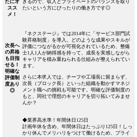
きるので、収入とプライベートのバランスを取り
たにオ
たいという方にぴったりの働き方です◎
スス
メ！
『ネクステージ』では2014年に「サービス部門試
験昇格制度」を導入。どのような成果やスキルが
次長へ
評価につながるかが可視化されているため、整備
の昇格
士1人1人が納得感を持って、成長を実感しながら
も目指
キャリアを積み重ねられる仕組みが整えられてい
せる！
ます。
明確な
さらに本求人では、チーフや工場長に留まらず、
評価制
次長（ブロック長）といった組織を動かすマネジ
度あり
メント職への挑戦も可能です。明確な評価制度の
◎
もと、同社で理想のキャリアを切り拓いてみませ
んか？
◆業界高水準！年間休日125日
計画年休を含め、年間休日はたっぷり125日！しっ
かり休んでメリハリをつけて働けるため、プライ