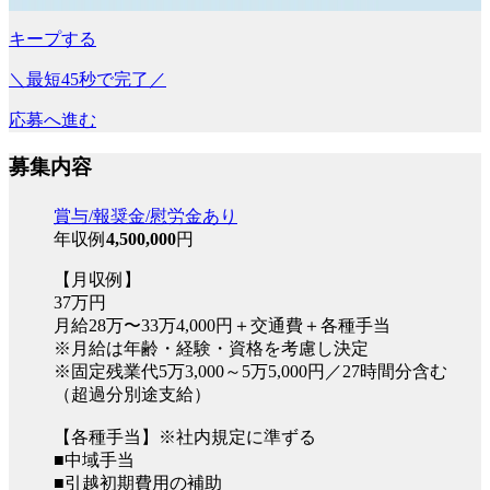
キープする
＼最短45秒で完了／
応募へ進む
募集内容
賞与/報奨金/慰労金あり
年収例
4,500,000
円
【月収例】
37万円
月給28万〜33万4,000円＋交通費＋各種手当
※月給は年齢・経験・資格を考慮し決定
※固定残業代5万3,000～5万5,000円／27時間分含む
（超過分別途支給）
【各種手当】※社内規定に準ずる
■中域手当
■引越初期費用の補助