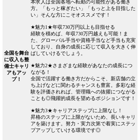
本求人は全国各地へ転勤の可能性がある働き
方。「もっと稼ぎたい」「もっと上を目指した
い」そんな方にこそオススメです！
★魅力1★年収730万円以上も目指せる
経験を積めば、年収730万円越えも可能！ま
た、グローバル手当や資格手当など手当も充実
しており、自身の成長に応じて収入を大きく伸
全国を舞台
ばしていけるでしょう。
に収入も整
★魅力2★さまざまな経験があなたの成長につ
備士キャリ
ながる！
アもアッ
全国で活躍する働き方だからこそ、新店舗の立
プ！
ち上げなどに関わるチャンスも豊富。多彩な経
験を評価されれば、管理職への抜擢につながる
ことも◎飛躍的成長を望めるポジションです！
★魅力3★キャリアステップに上限なし！
昇格のステップに上限がないため、長いキャリ
アを築けます。努力・実力次第で着実にステッ
プアップしていける環境です◎