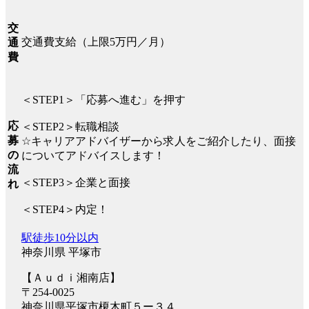
交
交通費支給（上限5万円／月）
通
費
＜STEP1＞「応募へ進む」を押す
応
＜STEP2＞転職相談
募
☆キャリアアドバイザーから求人をご紹介したり、面接
の
についてアドバイスします！
流
＜STEP3＞企業と面接
れ
＜STEP4＞内定！
駅徒歩10分以内
神奈川県 平塚市
【Ａｕｄｉ湘南店】
〒254-0025
神奈川県平塚市榎木町５ー３４