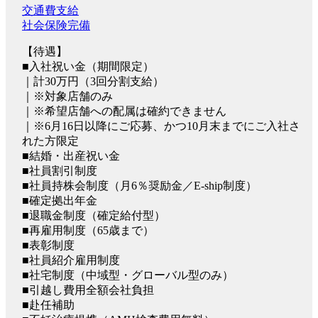
交通費支給
社会保険完備
【待遇】
■入社祝い金（期間限定）
｜計30万円（3回分割支給）
｜※対象店舗のみ
｜※希望店舗への配属は確約できません
｜※6月16日以降にご応募、かつ10月末までにご入社さ
れた方限定
■結婚・出産祝い金
■社員割引制度
■社員持株会制度（月6％奨励金／E-ship制度）
■確定拠出年金
■退職金制度（確定給付型）
■再雇用制度（65歳まで）
■表彰制度
■社員紹介雇用制度
■社宅制度（中域型・グローバル型のみ）
■引越し費用全額会社負担
■赴任補助