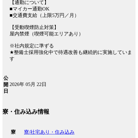
【通勤について】
■マイカー通勤OK
■交通費支給（上限5万円／月）
【受動喫煙防止対策】
屋内禁煙（喫煙可能エリアあり）
※社内規定に準ずる
★整備士採用強化中で待遇改善も継続的に実施していま
す
公
2026年 05月 22日
開
日
寮・住み込み情報
寮/社宅あり・住み込み
寮