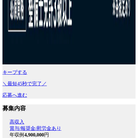
キープする
＼最短45秒で完了／
応募へ進む
募集内容
高収入
賞与/報奨金/慰労金あり
年収例
4,900,000
円