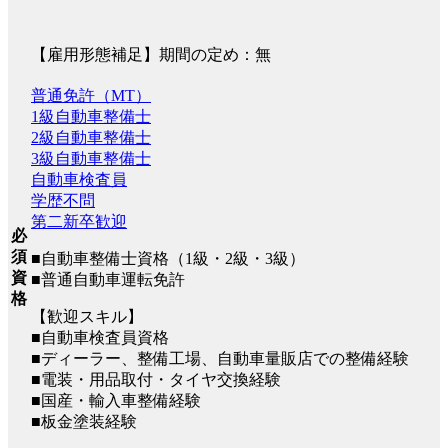
【雇用形態補足】期間の定め：無
普通免許（MT）
1級自動車整備士
2級自動車整備士
3級自動車整備士
自動車検査員
学歴不問
第二新卒歓迎
必
須
■自動車整備士資格（1級・2級・3級）
資
■普通自動車運転免許
格
【歓迎スキル】
■自動車検査員資格
■ディーラー、整備工場、自動車量販店での整備経験
■電装・用品取付・タイヤ交換経験
■国産・輸入車整備経験
■板金塗装経験