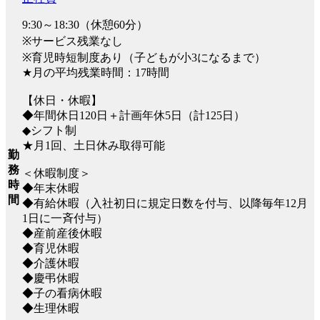
9:30～18:30（休憩60分）
※サービス残業なし
※育児時短制度あり（子どもが小3になるまで）
★月の平均残業時間：17時間
【休日・休暇】
◆年間休日120日＋計画年休5日（計125日）
◆シフト制
★月1回、土日休み取得可能
勤
務
＜休暇制度＞
時
◆年末休暇
間
◆有給休暇（入社初日に規定日数を付与、以降毎年12月
1日に一斉付与）
◆産前産後休暇
◆育児休暇
◆介護休暇
◆慶弔休暇
◆子の看病休暇
◆生理休暇