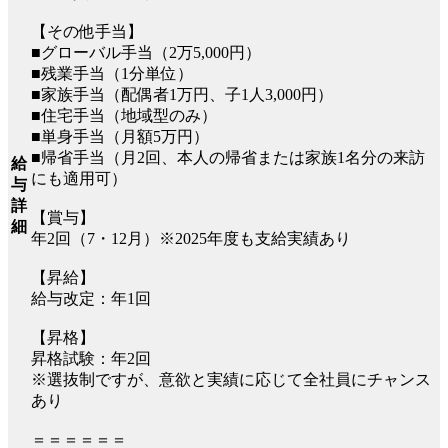
【その他手当】
■グローバル手当（2万5,000円）
■残業手当（1分単位）
■家族手当（配偶者1万円、子1人3,000円）
■住宅手当（地域型のみ）
■単身手当（月額5万円）
■帰省手当（月2回、本人の帰省または家族1名分の来訪
給
にも適用可）
与
詳
【賞与】
細
年2回（7・12月）※2025年度も支給実績あり
【昇給】
給与改定：年1回
【昇格】
昇格試験：年2回
※選抜制ですが、意欲と実績に応じて全社員にチャンス
あり
＝＝＝＝＝＝