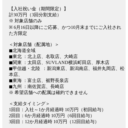
【入社祝い金（期間限定）】
計30万円（3回分割支給）
※ 対象店舗のみ
※ 6月16日以降にご応募、かつ10月末までにご入社され
た方限定
＜対象店舗（配属地）＞
◼︎北海道全域
◼︎東北 ：北上店、名取店、大崎店
◼︎関東 ：太田店、SUVLAND横浜町田店、厚木店
◼︎甲信越・北陸 ：新潟東店、新潟南店、福井丸岡店、松
本店、
◼︎東海 ：富士店、裾野長泉店
◼︎九州 ：南佐賀店、長崎店
※ 希望店舗への配属は確約できません
＜支給タイミング＞
1回目：入社～1か月経過時 10万円（初回給与）
2回目：6か月経過時 10万円（6回目給与）
3回目：12か月経過時 10万円（12回目給与）