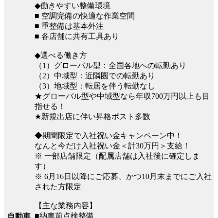
◆働きやすい整備環境
■ 空調完備の快適な作業空間
■ 重整備は基本外注
■ 各店舗に共有工具あり
◆選べる働き方
（1）グローバル型：全国各地への転勤あり
（2）中域型：近隣圏での転勤あり
（3）地域型：転居を伴う転勤なし
★グローバル型や中域型なら年収700万円以上も目
指せる！
★新規出店に伴い昇格ポスト多数
◆期間限定で入社祝い金キャンペーン中！
なんと今だけ入社祝い金＜計30万円＞支給！
※ 一部店舗限定（配属店舗は入社後に確定しま
す）
※ 6月16日以降にご応募、かつ10月末までにご入社
された方限定
【主な業務内容】
■納車前点検整備
自動車