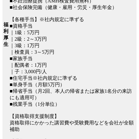
■不妊治療提携（AMH検査費用無料）
■社会保険完備（健康・雇用・労災・厚生年金）
【各種手当】※社内規定に準ずる
福
■資格手当
利
｜1級：5万円
厚
｜2級：2～3万円
生
｜3級：1万円
｜検査員：3～5万円
■家族手当
｜配偶者：1万円
｜子：3,000円/人
■住宅手当※社内規定に準ずる
■単身手当（月額5万円）
■帰省手当（月2回、本人の帰省または家族1名分の来訪
にも適用可）
■残業手当（1分単位）
【資格取得支援制度】
資格取得にかかった講習費や受験費用などを会社が全額
補助