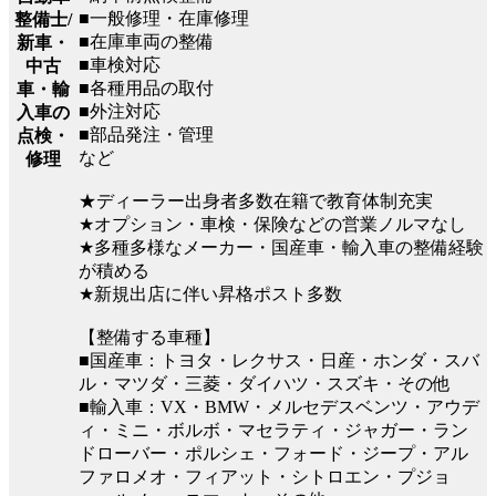
■一般修理・在庫修理
整備士/
■在庫車両の整備
新車・
■車検対応
中古
■各種用品の取付
車・輸
■外注対応
入車の
■部品発注・管理
点検・
など
修理
★ディーラー出身者多数在籍で教育体制充実
★オプション・車検・保険などの営業ノルマなし
★多種多様なメーカー・国産車・輸入車の整備経験
が積める
★新規出店に伴い昇格ポスト多数
【整備する車種】
■国産車：トヨタ・レクサス・日産・ホンダ・スバ
ル・マツダ・三菱・ダイハツ・スズキ・その他
■輸入車：VX・BMW・メルセデスベンツ・アウデ
ィ・ミニ・ボルボ・マセラティ・ジャガー・ラン
ドローバー・ポルシェ・フォード・ジープ・アル
ファロメオ・フィアット・シトロエン・プジョ