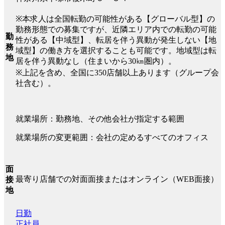
※本求人は全国転勤の可能性がある【グローバル型】の
勤務形態での募集ですが、近隣エリア内での転勤の可能
勤
性がある【中域型】、転居を伴う異動が発生しない【地
務
域型】の働き方を選択することも可能です。地域型は転
地
居を伴う異動なし（住まいから30㎞圏内）。
※上記を含め、全国に350店舗以上あります（グループ会
社含む）。
就業場所：勤務地、その他会社が指定する範囲
就業場所の変更範囲：会社の定めるすべてのオフィス
面
最寄り店舗での対面面接またはオンライン（WEB面接）
接
地
日勤
正社員