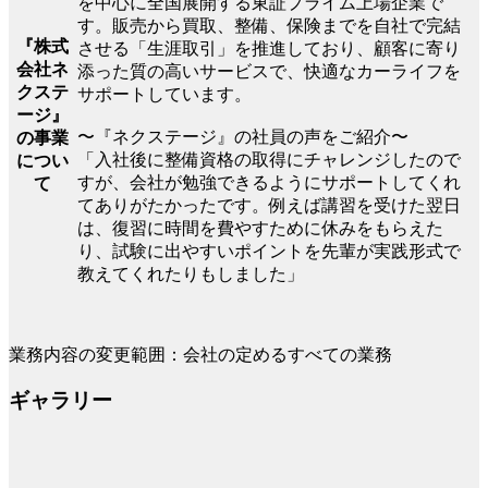
を中心に全国展開する東証プライム上場企業で
す。販売から買取、整備、保険までを自社で完結
『株式
させる「生涯取引」を推進しており、顧客に寄り
会社ネ
添った質の高いサービスで、快適なカーライフを
クステ
サポートしています。
ージ』
〜『ネクステージ』の社員の声をご紹介〜
の事業
「入社後に整備資格の取得にチャレンジしたので
につい
すが、会社が勉強できるようにサポートしてくれ
て
てありがたかったです。例えば講習を受けた翌日
は、復習に時間を費やすために休みをもらえた
り、試験に出やすいポイントを先輩が実践形式で
教えてくれたりもしました」
業務内容の変更範囲：会社の定めるすべての業務
ギャラリー