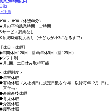
残業20時間以内
日勤
正社員
9:30～18:30（休憩60分）
★月の平均残業時間：17時間
※サービス残業なし
※育児時短制度あり（子どもが小3になるまで）
【休日・休暇】
◆年間休日120日＋計画年休5日（計125日）
◆シフト制
★月1回、土日休み取得可能
＜休暇制度＞
◆年末休暇
◆有給休暇（入社初日に規定日数を付与、以降毎年12月1日に
一斉付与）
◆産前産後休暇
◆育児休暇
◆介護休暇
◆慶弔休暇