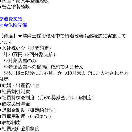
■国産・輸入車整備経験
■板金塗装経験
交通費支給
社会保険完備
【待遇】★整備士採用強化中で待遇改善も継続的に実施して
います
■入社祝い金（期間限定）
｜計30万円（3回分割支給）
｜※対象店舗のみ
｜※希望店舗への配属は確約できません
｜※6月16日以降にご応募、かつ10月末までにご入社された方
限定
■結婚・出産祝い金
■社員割引制度
■社員持株会制度（月6％奨励金／E-ship制度）
■確定拠出年金
■退職金制度（確定給付型）
■再雇用制度（65歳まで）
■表彰制度
■社員紹介雇用制度