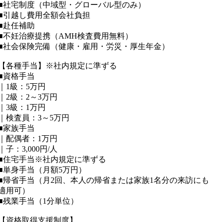
■社宅制度（中域型・グローバル型のみ）
■引越し費用全額会社負担
■赴任補助
■不妊治療提携（AMH検査費用無料）
■社会保険完備（健康・雇用・労災・厚生年金）
【各種手当】※社内規定に準ずる
■資格手当
｜1級：5万円
｜2級：2～3万円
｜3級：1万円
｜検査員：3～5万円
■家族手当
｜配偶者：1万円
｜子：3,000円/人
■住宅手当※社内規定に準ずる
■単身手当（月額5万円）
■帰省手当（月2回、本人の帰省または家族1名分の来訪にも
適用可）
■残業手当（1分単位）
【資格取得支援制度】