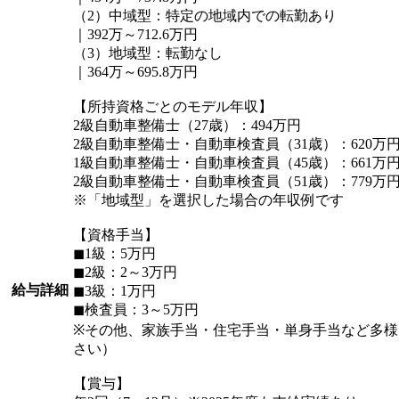
（2）中域型：特定の地域内での転勤あり
｜392万～712.6万円
（3）地域型：転勤なし
｜364万～695.8万円
【所持資格ごとのモデル年収】
2級自動車整備士（27歳）：494万円
2級自動車整備士・自動車検査員（31歳）：620万
1級自動車整備士・自動車検査員（45歳）：661万
2級自動車整備士・自動車検査員（51歳）：779万
※「地域型」を選択した場合の年収例です
【資格手当】
◼︎1級：5万円
◼︎2級：2～3万円
給与詳細
◼︎3級：1万円
◼︎検査員：3～5万円
※その他、家族手当・住宅手当・単身手当など多
さい）
【賞与】