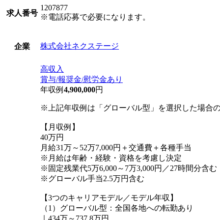
1207877
求人番号
※電話応募で必要になります。
株式会社ネクステージ
企業
高収入
賞与/報奨金/慰労金あり
年収例
4,900,000
円
※上記年収例は「グローバル型」を選択した場合
【月収例】
40万円
月給31万～52万7,000円＋交通費＋各種手当
※月給は年齢・経験・資格を考慮し決定
※固定残業代5万6,000～7万3,000円／27時間分
※グローバル手当2.5万円含む
【3つのキャリアモデル／モデル年収】
（1）グローバル型：全国各地への転勤あり
｜434万～737.8万円