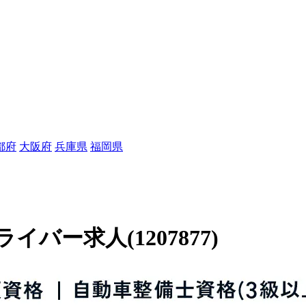
都府
大阪府
兵庫県
福岡県
ー求人(1207877)