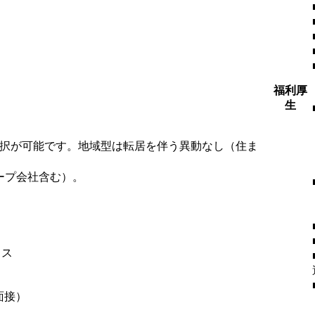
福利厚
生
選択が可能です。地域型は転居を伴う異動なし（住ま
ープ会社含む）。
ィス
面接）