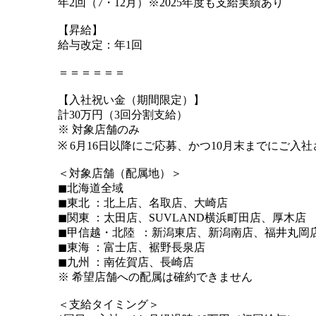
年2回（7・12月）※2025年度も支給実績あり
【昇給】
給与改定：年1回
＝＝＝＝＝＝
【入社祝い金（期間限定）】
計30万円（3回分割支給）
※ 対象店舗のみ
※ 6月16日以降にご応募、かつ10月末までにご入
＜対象店舗（配属地）＞
◼︎北海道全域
◼︎東北 ：北上店、名取店、大崎店
◼︎関東 ：太田店、SUVLAND横浜町田店、厚木店
◼︎甲信越・北陸 ：新潟東店、新潟南店、福井丸岡
◼︎東海 ：富士店、裾野長泉店
◼︎九州 ：南佐賀店、長崎店
※ 希望店舗への配属は確約できません
＜支給タイミング＞