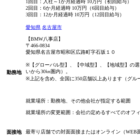
1回目：入社～1か月経過時 10万円（初回給与）
2回目：6か月経過時 10万円（6回目給与）
3回目：12か月経過時 10万円（12回目給与）
愛知県
名古屋市
【BMW八事店】
〒466-0834
愛知県名古屋市昭和区広路町字石坂１０
※【グローバル型】、【中域型】、【地域型】の
いから30㎞圏内）。
勤務地
※上記を含め、全国に350店舗以上あります（グル
就業場所：勤務地、その他会社が指定する範囲
就業場所の変更範囲：会社の定めるすべてのオフ
最寄り店舗での対面面接またはオンライン（WEB
面接地