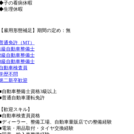
◆子の看病休暇
◆生理休暇
【雇用形態補足】期間の定め：無
普通免許（MT）
1級自動車整備士
2級自動車整備士
3級自動車整備士
自動車検査員
学歴不問
第二新卒歓迎
■自動車整備士資格3級以上
■普通自動車運転免許
【歓迎スキル】
■自動車検査員資格
■ディーラー、整備工場、自動車量販店での整備経験
■電装・用品取付・タイヤ交換経験