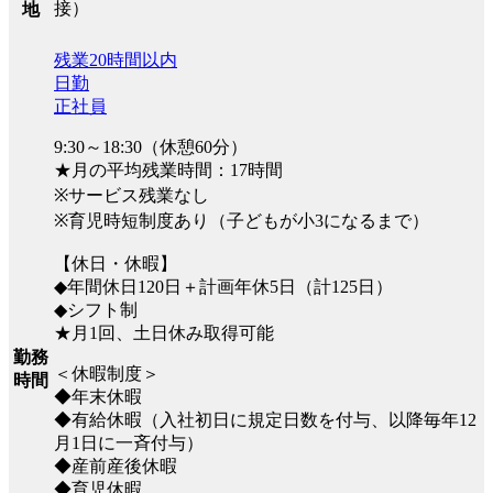
接）
地
残業20時間以内
日勤
正社員
9:30～18:30（休憩60分）
★月の平均残業時間：17時間
※サービス残業なし
※育児時短制度あり（子どもが小3になるまで）
【休日・休暇】
◆年間休日120日＋計画年休5日（計125日）
◆シフト制
★月1回、土日休み取得可能
勤務
＜休暇制度＞
時間
◆年末休暇
◆有給休暇（入社初日に規定日数を付与、以降毎年12
月1日に一斉付与）
◆産前産後休暇
◆育児休暇