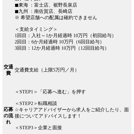
◼︎東海 ：富士店、裾野長泉店
◼︎九州 ：南佐賀店、長崎店
※ 希望店舗への配属は確約できません
＜支給タイミング＞
1回目：入社～1か月経過時 10万円（初回給与）
2回目：6か月経過時 10万円（6回目給与）
3回目：12か月経過時 10万円（12回目給与）
交通
交通費支給（上限5万円／月）
費
＜STEP1＞「応募へ進む」を押す
＜STEP2＞転職相談
応募
☆キャリアアドバイザーから求人をご紹介したり、面
の流
接についてアドバイスします！
れ
＜STEP3＞企業と面接