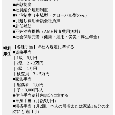
■表彰制度
■社員紹介雇用制度
■社宅制度（中域型・グローバル型のみ）
■引越し費用全額会社負担
■赴任補助
■不妊治療提携（AMH検査費用無料）
■社会保険完備（健康・雇用・労災・厚生年金）
【各種手当】※社内規定に準ずる
福利
■資格手当
厚生
｜1級：5万円
｜2級：2～3万円
｜3級：1万円
｜検査員：3～5万円
■家族手当
｜配偶者：1万円
｜子：3,000円/人
■住宅手当※社内規定に準ずる
■単身手当（月額5万円）
■帰省手当（月2回、本人の帰省または家族1名分の来
訪にも適用可）