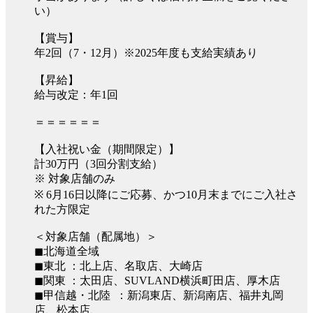
い）
【賞与】
年2回（7・12月）※2025年度も支給実績あり
【昇給】
給与改定：年1回
＝＝＝＝＝＝
【入社祝い金（期間限定）】
計30万円（3回分割支給）
※ 対象店舗のみ
※ 6月16日以降にご応募、かつ10月末までにご入社さ
れた方限定
＜対象店舗（配属地）＞
◼︎北海道全域
◼︎東北 ：北上店、名取店、大崎店
◼︎関東 ：太田店、SUVLAND横浜町田店、厚木店
◼︎甲信越・北陸 ：新潟東店、新潟南店、福井丸岡
店、松本店、