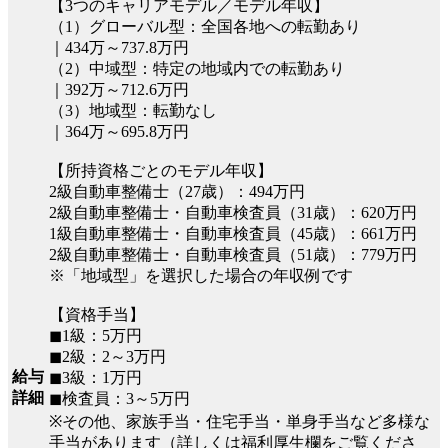
【3つのキャリアモデル／モデル年収】
（1）グローバル型：全国各地への転勤あり
｜434万～737.8万円
（2）中域型：特定の地域内での転勤あり
｜392万～712.6万円
（3）地域型：転勤なし
｜364万～695.8万円
【所持資格ごとのモデル年収】
2級自動車整備士（27歳）：494万円
2級自動車整備士・自動車検査員（31歳）：620万円
1級自動車整備士・自動車検査員（45歳）：661万円
2級自動車整備士・自動車検査員（51歳）：779万円
※「地域型」を選択した場合の年収例です
【資格手当】
◼︎1級：5万円
◼︎2級：2～3万円
給与
◼︎3級：1万円
詳細
◼︎検査員：3～5万円
※その他、家族手当・住宅手当・単身手当など多様な
手当があります（詳しくは福利厚生欄をご覧くださ