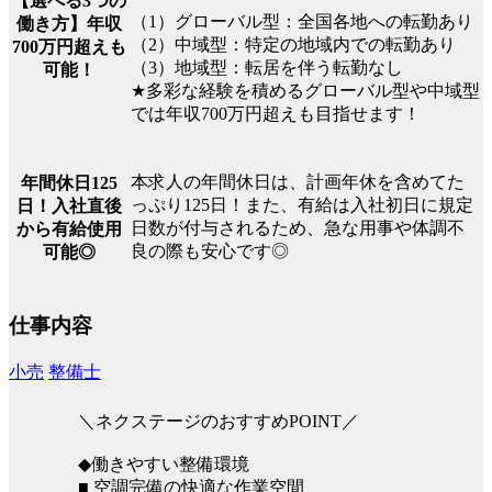
【選べる3つの
（1）グローバル型：全国各地への転勤あり
働き方】年収
（2）中域型：特定の地域内での転勤あり
700万円超えも
（3）地域型：転居を伴う転勤なし
可能！
★多彩な経験を積めるグローバル型や中域型
では年収700万円超えも目指せます！
本求人の年間休日は、計画年休を含めてた
年間休日125
っぷり125日！また、有給は入社初日に規定
日！入社直後
日数が付与されるため、急な用事や体調不
から有給使用
良の際も安心です◎
可能◎
仕事内容
小売
整備士
＼ネクステージのおすすめPOINT／
◆働きやすい整備環境
■ 空調完備の快適な作業空間