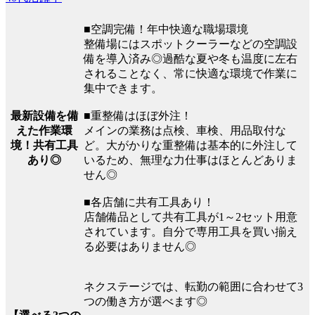
■空調完備！年中快適な職場環境
整備場にはスポットクーラーなどの空調設
備を導入済み◎過酷な夏や冬も温度に左右
されることなく、常に快適な環境で作業に
集中できます。
最新設備を備
■重整備はほぼ外注！
えた作業環
メインの業務は点検、車検、用品取付な
境！共有工具
ど。大がかりな重整備は基本的に外注して
あり◎
いるため、無理な力仕事はほとんどありま
せん◎
■各店舗に共有工具あり！
店舗備品として共有工具が1～2セット用意
されています。自分で専用工具を買い揃え
る必要はありません◎
ネクステージでは、転勤の範囲に合わせて3
つの働き方が選べます◎