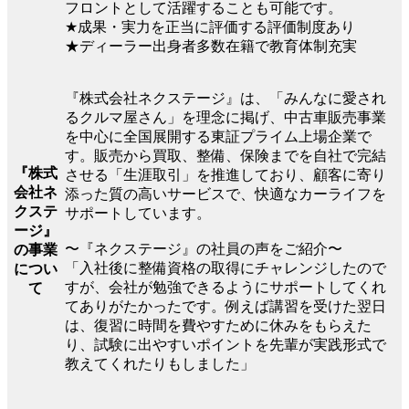
フロントとして活躍することも可能です。
★成果・実力を正当に評価する評価制度あり
★ディーラー出身者多数在籍で教育体制充実
『株式会社ネクステージ』は、「みんなに愛され
るクルマ屋さん」を理念に掲げ、中古車販売事業
を中心に全国展開する東証プライム上場企業で
す。販売から買取、整備、保険までを自社で完結
『株式
させる「生涯取引」を推進しており、顧客に寄り
会社ネ
添った質の高いサービスで、快適なカーライフを
クステ
サポートしています。
ージ』
〜『ネクステージ』の社員の声をご紹介〜
の事業
「入社後に整備資格の取得にチャレンジしたので
につい
すが、会社が勉強できるようにサポートしてくれ
て
てありがたかったです。例えば講習を受けた翌日
は、復習に時間を費やすために休みをもらえた
り、試験に出やすいポイントを先輩が実践形式で
教えてくれたりもしました」