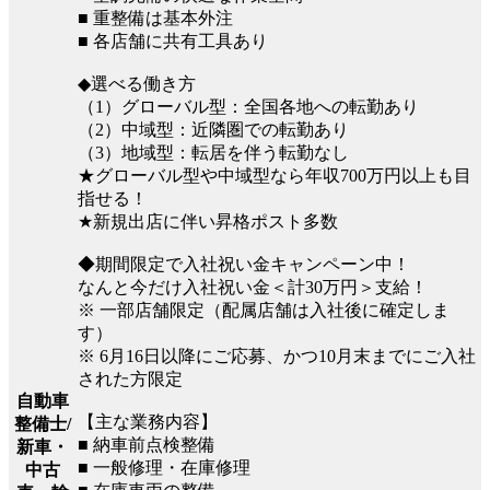
■ 重整備は基本外注
■ 各店舗に共有工具あり
◆選べる働き方
（1）グローバル型：全国各地への転勤あり
（2）中域型：近隣圏での転勤あり
（3）地域型：転居を伴う転勤なし
★グローバル型や中域型なら年収700万円以上も目
指せる！
★新規出店に伴い昇格ポスト多数
◆期間限定で入社祝い金キャンペーン中！
なんと今だけ入社祝い金＜計30万円＞支給！
※ 一部店舗限定（配属店舗は入社後に確定しま
す）
※ 6月16日以降にご応募、かつ10月末までにご入社
された方限定
自動車
【主な業務内容】
整備士/
■ 納車前点検整備
新車・
■ 一般修理・在庫修理
中古