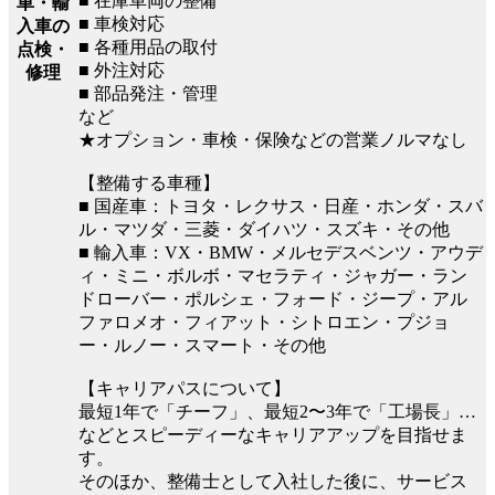
■ 在庫車両の整備
車・輸
■ 車検対応
入車の
■ 各種用品の取付
点検・
■ 外注対応
修理
■ 部品発注・管理
など
★オプション・車検・保険などの営業ノルマなし
【整備する車種】
■ 国産車：トヨタ・レクサス・日産・ホンダ・スバ
ル・マツダ・三菱・ダイハツ・スズキ・その他
■ 輸入車：VX・BMW・メルセデスベンツ・アウデ
ィ・ミニ・ボルボ・マセラティ・ジャガー・ラン
ドローバー・ポルシェ・フォード・ジープ・アル
ファロメオ・フィアット・シトロエン・プジョ
ー・ルノー・スマート・その他
【キャリアパスについて】
最短1年で「チーフ」、最短2〜3年で「工場長」…
などとスピーディーなキャリアアップを目指せま
す。
そのほか、整備士として入社した後に、サービス