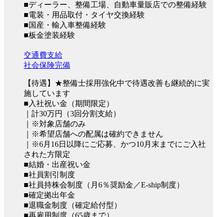
■ディーラー、整備工場、自動車量販店での整備経験
■電装・用品取付・タイヤ交換経験
■国産・輸入車整備経験
■板金塗装経験
交通費支給
社会保険完備
【待遇】★整備士採用強化中で待遇改善も継続的に実
施しています
■入社祝い金（期間限定）
｜計30万円（3回分割支給）
｜※対象店舗のみ
｜※希望店舗への配属は確約できません
｜※6月16日以降にご応募、かつ10月末までにご入社
された方限定
■結婚・出産祝い金
■社員割引制度
■社員持株会制度（月6％奨励金／E-ship制度）
■確定拠出年金
■退職金制度（確定給付型）
■再雇用制度（65歳まで）