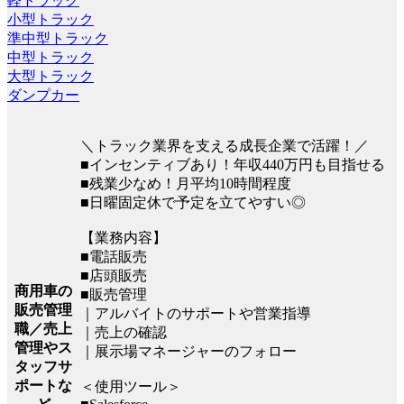
軽トラック
小型トラック
準中型トラック
中型トラック
大型トラック
ダンプカー
＼トラック業界を支える成長企業で活躍！／
■インセンティブあり！年収440万円も目指せる
■残業少なめ！月平均10時間程度
■日曜固定休で予定を立てやすい◎
【業務内容】
■電話販売
■店頭販売
商用車の
■販売管理
販売管理
｜アルバイトのサポートや営業指導
職／売上
｜売上の確認
管理やス
｜展示場マネージャーのフォロー
タッフサ
ポートな
＜使用ツール＞