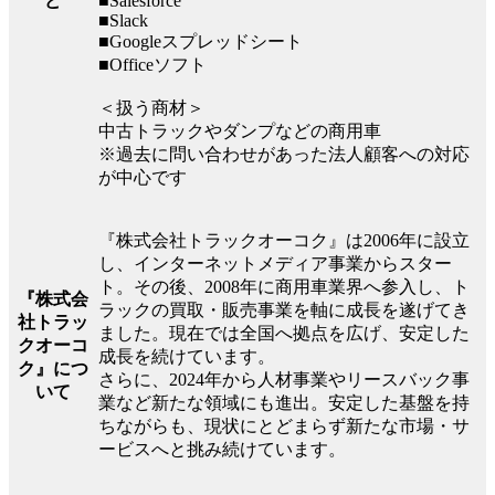
ど
■Salesforce
■Slack
■Googleスプレッドシート
■Officeソフト
＜扱う商材＞
中古トラックやダンプなどの商用車
※過去に問い合わせがあった法人顧客への対応
が中心です
『株式会社トラックオーコク』は2006年に設立
し、インターネットメディア事業からスター
ト。その後、2008年に商用車業界へ参入し、ト
『株式会
ラックの買取・販売事業を軸に成長を遂げてき
社トラッ
ました。現在では全国へ拠点を広げ、安定した
クオーコ
成長を続けています。
ク』につ
さらに、2024年から人材事業やリースバック事
いて
業など新たな領域にも進出。安定した基盤を持
ちながらも、現状にとどまらず新たな市場・サ
ービスへと挑み続けています。