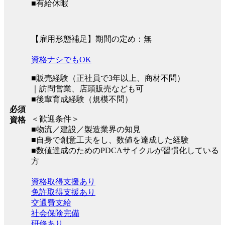
■有給休暇
【雇用形態補足】期間の定め：無
資格ナシでもOK
■販売経験（正社員で3年以上、商材不問）
｜訪問営業、店頭販売なども可
■後輩育成経験（規模不問）
必須
＜歓迎条件＞
資格
■物流／建設／製造業界の知見
■自身で創意工夫をし、数値を達成した経験
■数値達成のためのPDCAサイクルが習慣化している
方
資格取得支援あり
免許取得支援あり
交通費支給
社会保険完備
研修あり