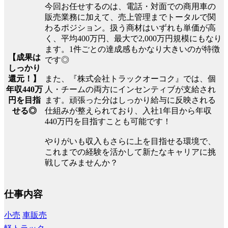
今回お任せするのは、電話・対面での商用車の
販売業務に加えて、売上管理までトータルで関
わるポジション。扱う商材はいずれも単価が高
く、平均400万円、最大で2,000万円規模にもなり
ます。1件ごとの達成感もかなり大きいのが特徴
【成果は
です◎
しっかり
また、『株式会社トラックオーコク』では、個
還元！】
人・チームの両方にインセンティブが支給され
年収440万
ます。頑張った分はしっかり給与に反映される
円を目指
仕組みが整えられており、入社1年目から年収
せる◎
440万円を目指すことも可能です！
やりがいも収入もさらに上を目指せる環境で、
これまでの経験を活かして新たなキャリアに挑
戦してみませんか？
仕事内容
小売
車販売