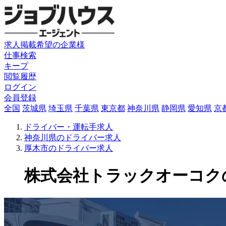
求人掲載希望の企業様
仕事検索
キープ
閲覧履歴
ログイン
会員登録
全国
茨城県
埼玉県
千葉県
東京都
神奈川県
静岡県
愛知県
京
ドライバー・運転手求人
神奈川県のドライバー求人
厚木市のドライバー求人
株式会社トラックオーコクのド