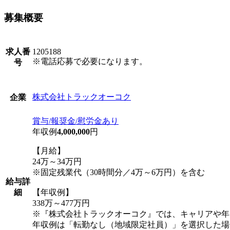
募集概要
求人番
1205188
※電話応募で必要になります。
号
株式会社トラックオーコク
企業
賞与/報奨金/慰労金あり
年収例
4,000,000
円
【月給】
24万～34万円
※固定残業代（30時間分／4万～6万円）を含む
給与詳
細
【年収例】
338万～477万円
※『株式会社トラックオーコク』では、キャリアや年
年収例は「転勤なし（地域限定社員）」を選択した場