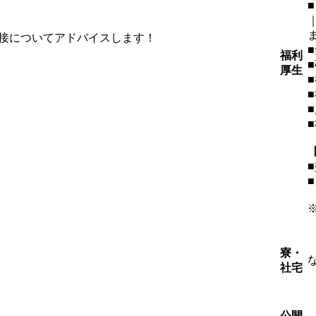
接についてアドバイスします！
福利
厚生
寮・
社宅
公開