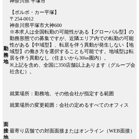
神奈川県 平塚市
【ボルボ・カー平塚】
〒254-0012
神奈川県平塚市大神600
※本求人は全国転勤の可能性がある【グローバル型】の
勤務形態での募集ですが、近隣エリア内での転勤の可能
性がある【中域型】、転居を伴う異動が発生しない【地
勤
域型】の働き方を選択することも可能です。地域型は転
務
居を伴う異動なし（住まいから30㎞圏内）。
地
※上記を含め、全国に350店舗以上あります（グループ会
社含む）。
就業場所：勤務地、その他会社が指定する範囲
就業場所の変更範囲：会社の定めるすべてのオフィス
面
最寄り店舗での対面面接またはオンライン（WEB面接）
接
地