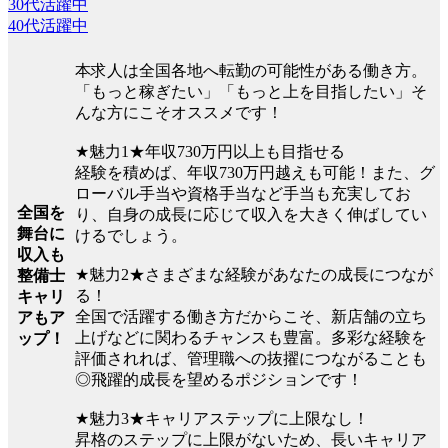
30代活躍中
40代活躍中
本求人は全国各地へ転勤の可能性がある働き方。
「もっと稼ぎたい」「もっと上を目指したい」そ
んな方にこそオススメです！
★魅力1★年収730万円以上も目指せる
経験を積めば、年収730万円越えも可能！また、グ
ローバル手当や資格手当など手当も充実してお
全国を
り、自身の成長に応じて収入を大きく伸ばしてい
舞台に
けるでしょう。
収入も
★魅力2★さまざまな経験があなたの成長につなが
整備士
る！
キャリ
全国で活躍する働き方だからこそ、新店舗の立ち
アもア
上げなどに関わるチャンスも豊富。多彩な経験を
ップ！
評価されれば、管理職への抜擢につながることも
◎飛躍的成長を望めるポジションです！
★魅力3★キャリアステップに上限なし！
昇格のステップに上限がないため、長いキャリア