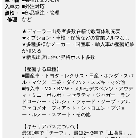
車・輸
■外注対応
入車の
■部品発注・管理
点検・
など
修理
★ディーラー出身者多数在籍で教育体制充実
★オプション・車検・保険などの営業ノルマなし
★多種多様なメーカー・国産車・輸入車の整備経験
が積める
★新規出店に伴い昇格ポスト多数
【整備する車種】
■国産車：トヨタ・レクサス・日産・ホンダ・スバ
ル・マツダ・三菱・ダイハツ・スズキ・その他
■輸入車：VX・BMW・メルセデスベンツ・アウデ
ィ・ミニ・ボルボ・マセラティ・ジャガー・ラン
ドローバー・ポルシェ・フォード・ジープ・アル
ファロメオ・フィアット・シトロエン・プジョ
ー・ルノー・スマート・その他
【キャリアパスについて】
最短1年で「チーフ」、最短2〜3年で「工場長」…