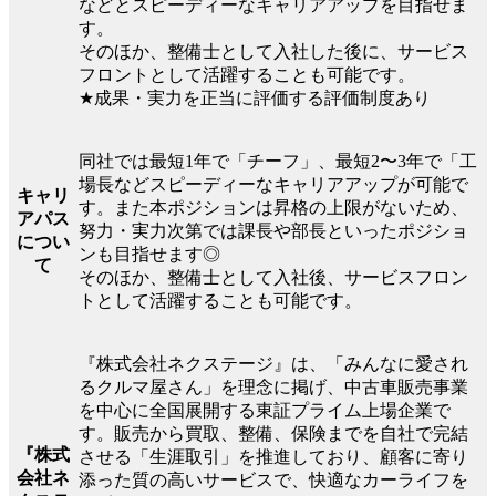
などとスピーディーなキャリアアップを目指せま
す。
そのほか、整備士として入社した後に、サービス
フロントとして活躍することも可能です。
★成果・実力を正当に評価する評価制度あり
同社では最短1年で「チーフ」、最短2〜3年で「工
場長などスピーディーなキャリアアップが可能で
キャリ
す。また本ポジションは昇格の上限がないため、
アパス
努力・実力次第では課長や部長といったポジショ
につい
ンも目指せます◎
て
そのほか、整備士として入社後、サービスフロン
トとして活躍することも可能です。
『株式会社ネクステージ』は、「みんなに愛され
るクルマ屋さん」を理念に掲げ、中古車販売事業
を中心に全国展開する東証プライム上場企業で
す。販売から買取、整備、保険までを自社で完結
『株式
させる「生涯取引」を推進しており、顧客に寄り
会社ネ
添った質の高いサービスで、快適なカーライフを