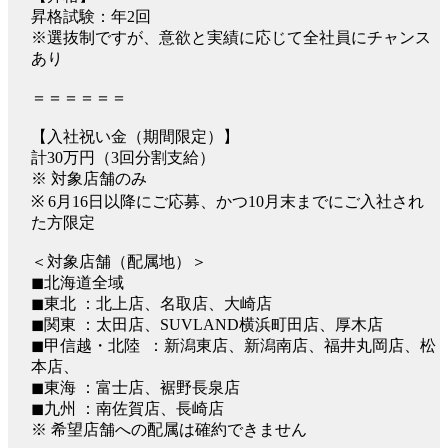
昇格試験：年2回
※選抜制ですが、意欲と実績に応じて全社員にチャンス
あり
＝＝＝＝＝＝
【入社祝い金（期間限定）】
計30万円（3回分割支給）
※ 対象店舗のみ
※ 6月16日以降にご応募、かつ10月末までにご入社され
た方限定
＜対象店舗（配属地）＞
◼︎北海道全域
◼︎東北 ：北上店、名取店、大崎店
◼︎関東 ：太田店、SUVLAND横浜町田店、厚木店
◼︎甲信越・北陸 ：新潟東店、新潟南店、福井丸岡店、松
本店、
◼︎東海 ：富士店、裾野長泉店
◼︎九州 ：南佐賀店、長崎店
※ 希望店舗への配属は確約できません