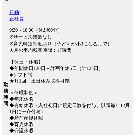
日勤
正社員
9:30～18:30（休憩60分）
※サービス残業なし
※育児時短制度あり（子どもが小3になるまで）
★月の平均残業時間：17時間
【休日・休暇】
◆年間休日120日＋計画年休5日（計125日）
◆シフト制
★月1回、土日休み取得可能
勤
務
＜休暇制度＞
時
◆年末休暇
間
◆有給休暇（入社初日に規定日数を付与、以降毎年12月
1日に一斉付与）
◆産前産後休暇
◆育児休暇
◆介護休暇