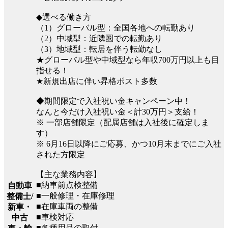
◆選べる働き方
（1）グローバル型：全国各地への転勤あり
（2）中域型：近隣圏での転勤あり
（3）地域型：転居を伴う転勤なし
★グローバル型や中域型なら年収700万円以上も目
指せる！
★新規出店に伴い昇格ポスト多数
◆期間限定で入社祝い金キャンペーン中！
なんと今だけ入社祝い金＜計30万円＞支給！
※ 一部店舗限定（配属店舗は入社後に確定しま
す）
※ 6月16日以降にご応募、かつ10月末までにご入社
された方限定
【主な業務内容】
■納車前点検整備
自動車
■一般修理・在庫修理
整備士/
■在庫車両の整備
新車・
■車検対応
中古
■各種用品の取付