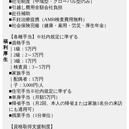
■社宅制度（中域型・グローバル型のみ）
■引越し費用全額会社負担
■赴任補助
■不妊治療提携（AMH検査費用無料）
■社会保険完備（健康・雇用・労災・厚生年金）
【各種手当】※社内規定に準ずる
福
■資格手当
利
｜1級：5万円
厚
｜2級：2～3万円
生
｜3級：1万円
｜検査員：3～5万円
■家族手当
｜配偶者：1万円
｜子：3,000円/人
■住宅手当※社内規定に準ずる
■単身手当（月額5万円）
■帰省手当（月2回、本人の帰省または家族1名分の来訪
にも適用可）
■残業手当（1分単位）
【資格取得支援制度】