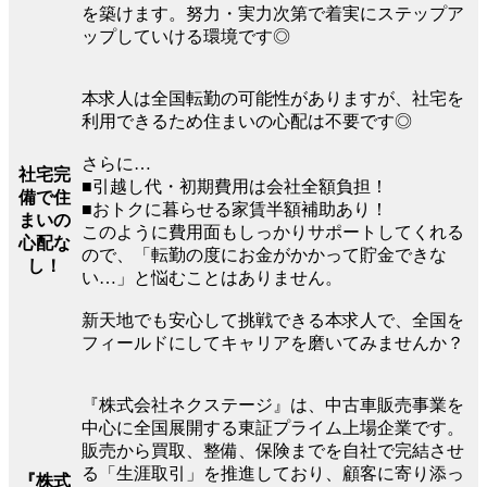
を築けます。努力・実力次第で着実にステップア
ップしていける環境です◎
本求人は全国転勤の可能性がありますが、社宅を
利用できるため住まいの心配は不要です◎
さらに…
社宅完
■引越し代・初期費用は会社全額負担！
備で住
■おトクに暮らせる家賃半額補助あり！
まいの
このように費用面もしっかりサポートしてくれる
心配な
ので、「転勤の度にお金がかかって貯金できな
し！
い…」と悩むことはありません。
新天地でも安心して挑戦できる本求人で、全国を
フィールドにしてキャリアを磨いてみませんか？
『株式会社ネクステージ』は、中古車販売事業を
中心に全国展開する東証プライム上場企業です。
販売から買取、整備、保険までを自社で完結させ
る「生涯取引」を推進しており、顧客に寄り添っ
『株式