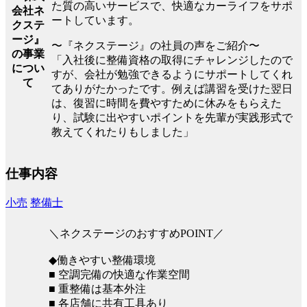
た質の高いサービスで、快適なカーライフをサポ
会社ネ
ートしています。
クステ
ージ』
〜『ネクステージ』の社員の声をご紹介〜
の事業
「入社後に整備資格の取得にチャレンジしたので
につい
すが、会社が勉強できるようにサポートしてくれ
て
てありがたかったです。例えば講習を受けた翌日
は、復習に時間を費やすために休みをもらえた
り、試験に出やすいポイントを先輩が実践形式で
教えてくれたりもしました」
仕事内容
小売
整備士
＼ネクステージのおすすめPOINT／
◆働きやすい整備環境
■ 空調完備の快適な作業空間
■ 重整備は基本外注
■ 各店舗に共有工具あり