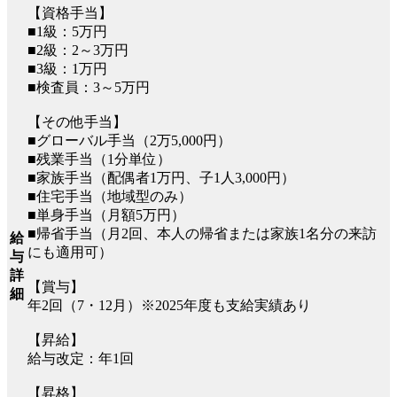
【資格手当】
■1級：5万円
■2級：2～3万円
■3級：1万円
■検査員：3～5万円
【その他手当】
■グローバル手当（2万5,000円）
■残業手当（1分単位）
■家族手当（配偶者1万円、子1人3,000円）
■住宅手当（地域型のみ）
■単身手当（月額5万円）
■帰省手当（月2回、本人の帰省または家族1名分の来訪
給
にも適用可）
与
詳
【賞与】
細
年2回（7・12月）※2025年度も支給実績あり
【昇給】
給与改定：年1回
【昇格】