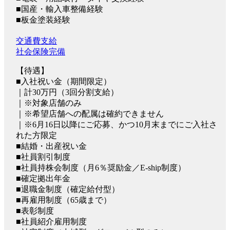
■国産・輸入車整備経験
■板金塗装経験
交通費支給
社会保険完備
【待遇】
■入社祝い金（期間限定）
｜計30万円（3回分割支給）
｜※対象店舗のみ
｜※希望店舗への配属は確約できません
｜※6月16日以降にご応募、かつ10月末までにご入社さ
れた方限定
■結婚・出産祝い金
■社員割引制度
■社員持株会制度（月6％奨励金／E-ship制度）
■確定拠出年金
■退職金制度（確定給付型）
■再雇用制度（65歳まで）
■表彰制度
■社員紹介雇用制度