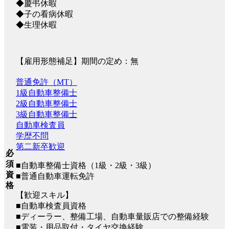
◆慶弔休暇
◆子の看病休暇
◆生理休暇
【雇用形態補足】期間の定め：無
普通免許（MT）
1級自動車整備士
2級自動車整備士
3級自動車整備士
自動車検査員
学歴不問
第二新卒歓迎
必
須
■自動車整備士資格（1級・2級・3級）
資
■普通自動車運転免許
格
【歓迎スキル】
■自動車検査員資格
■ディーラー、整備工場、自動車量販店での整備経験
■電装・用品取付・タイヤ交換経験