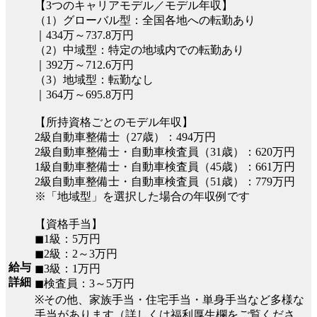
【3つのキャリアモデル／モデル年収】
（1）グローバル型：全国各地への転勤あり
｜434万～737.8万円
（2）中域型：特定の地域内での転勤あり
｜392万～712.6万円
（3）地域型：転勤なし
｜364万～695.8万円
【所持資格ごとのモデル年収】
2級自動車整備士（27歳）：494万円
2級自動車整備士・自動車検査員（31歳）：620万円
1級自動車整備士・自動車検査員（45歳）：661万円
2級自動車整備士・自動車検査員（51歳）：779万円
※「地域型」を選択した場合の年収例です
【資格手当】
◼︎1級：5万円
◼︎2級：2～3万円
給与
◼︎3級：1万円
詳細
◼︎検査員：3～5万円
※その他、家族手当・住宅手当・単身手当など多様な
手当があります（詳しくは福利厚生欄をご覧くださ