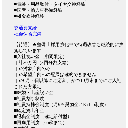
■電装・用品取付・タイヤ交換経験
■国産・輸入車整備経験
■板金塗装経験
交通費支給
社会保険完備
【待遇】★整備士採用強化中で待遇改善も継続的に実
施しています
■入社祝い金（期間限定）
｜計30万円（3回分割支給）
｜※対象店舗のみ
｜※希望店舗への配属は確約できません
｜※6月16日以降にご応募、かつ10月末までにご入社
された方限定
■結婚・出産祝い金
■社員割引制度
■社員持株会制度（月6％奨励金／E-ship制度）
■確定拠出年金
■退職金制度（確定給付型）
■再雇用制度（65歳まで）