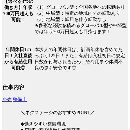
【選べる3つの
（1）グローバル型：全国各地への転勤あり
働き方】年収
（2）中域型：特定の地域内での転勤あり
700万円超えも
（3）地域型：転居を伴う転勤なし
可能！
★多彩な経験を積めるグローバル型や中域型
では年収700万円超えも目指せます！
本求人の年間休日は、計画年休を含めてた
年間休日125
っぷり125日！また、有給は入社初日に規定
日！入社直後
日数が付与されるため、急な用事や体調不
から有給使用
良の際も安心です◎
可能◎
仕事内容
小売
整備士
＼ネクステージのおすすめPOINT／
◆働きやすい整備環境
■ 空調完備の快適な作業空間