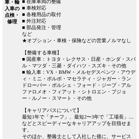
■ 在庫車両の整備
車・輸
■ 車検対応
入車の
■ 各種用品の取付
点検・
■ 外注対応
修理
■ 部品発注・管理
など
★オプション・車検・保険などの営業ノルマなし
【整備する車種】
■ 国産車：トヨタ・レクサス・日産・ホンダ・スバ
ル・マツダ・三菱・ダイハツ・スズキ・その他
■ 輸入車：VX・BMW・メルセデスベンツ・アウデ
ィ・ミニ・ボルボ・マセラティ・ジャガー・ラン
ドローバー・ポルシェ・フォード・ジープ・アル
ファロメオ・フィアット・シトロエン・プジョ
ー・ルノー・スマート・その他
【キャリアパスについて】
最短1年で「チーフ」、最短2〜3年で「工場長」…
などとスピーディーなキャリアアップを目指せま
す。
そのほか、整備士として入社した後に、サービス