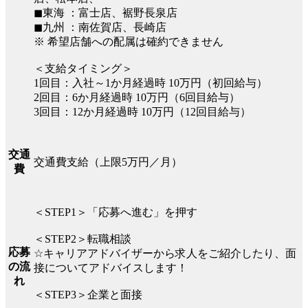
◼︎東海 ：富士店、裾野長泉店
◼︎九州 ：南佐賀店、長崎店
※ 希望店舗への配属は確約できません
＜支給タイミング＞
1回目：入社～1か月経過時 10万円（初回給与）
2回目：6か月経過時 10万円（6回目給与）
3回目：12か月経過時 10万円（12回目給与）
交通
交通費支給（上限5万円／月）
費
＜STEP1＞「応募へ進む」を押す
＜STEP2＞転職相談
応募
☆キャリアアドバイザーから求人をご紹介したり、面
の流
接についてアドバイスします！
れ
＜STEP3＞企業と面接