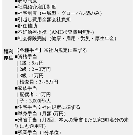
■表彰制度
■社員紹介雇用制度
■社宅制度（中域型・グローバル型のみ）
■引越し費用全額会社負担
■赴任補助
■不妊治療提携（AMH検査費用無料）
■社会保険完備（健康・雇用・労災・厚生年金）
【各種手当】※社内規定に準ずる
福利
■資格手当
厚生
｜1級：5万円
｜2級：2～3万円
｜3級：1万円
｜検査員：3～5万円
■家族手当
｜配偶者：1万円
｜子：3,000円/人
■住宅手当※社内規定に準ずる
■単身手当（月額5万円）
■帰省手当（月2回、本人の帰省または家族1名分の来
訪にも適用可）
■残業手当（1分単位）