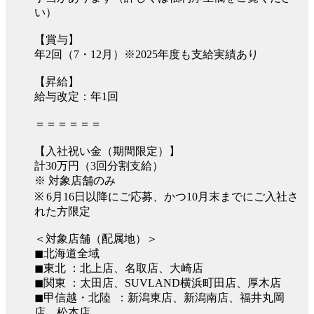
い）
【賞与】
年2回（7・12月）※2025年度も支給実績あり
【昇給】
給与改定：年1回
＝＝＝＝＝＝
【入社祝い金（期間限定）】
計30万円（3回分割支給）
※ 対象店舗のみ
※ 6月16日以降にご応募、かつ10月末までにご入社さ
れた方限定
＜対象店舗（配属地）＞
◼︎北海道全域
◼︎東北 ：北上店、名取店、大崎店
◼︎関東 ：太田店、SUVLAND横浜町田店、厚木店
◼︎甲信越・北陸 ：新潟東店、新潟南店、福井丸岡
店、松本店、