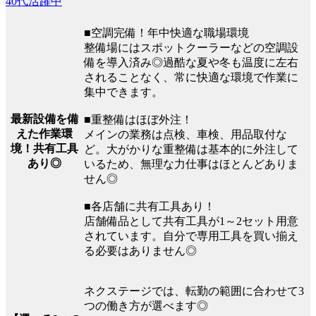
40代活躍中
■空調完備！年中快適な職場環境
整備場にはスポットクーラーなどの空調設
備を導入済み◎過酷な夏や冬も温度に左右
されることなく、常に快適な環境で作業に
集中できます。
最新設備を備
■重整備はほぼ外注！
えた作業環
メインの業務は点検、車検、用品取付な
境！共有工具
ど。大がかりな重整備は基本的に外注して
あり◎
いるため、無理な力仕事はほとんどありま
せん◎
■各店舗に共有工具あり！
店舗備品として共有工具が1～2セット用意
されています。自分で専用工具を買い揃え
る必要はありません◎
ネクステージでは、転勤の範囲に合わせて3
つの働き方が選べます◎