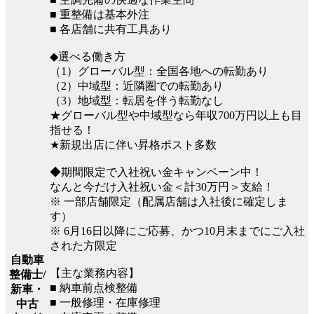
■ 重整備は基本外注
■ 各店舗に共有工具あり
◆選べる働き方
（1）グローバル型：全国各地への転勤あり
（2）中域型：近隣圏での転勤あり
（3）地域型：転居を伴う転勤なし
★グローバル型や中域型なら年収700万円以上も目
指せる！
★新規出店に伴い昇格ポスト多数
◆期間限定で入社祝い金キャンペーン中！
なんと今だけ入社祝い金＜計30万円＞支給！
※ 一部店舗限定（配属店舗は入社後に確定しま
す）
※ 6月16日以降にご応募、かつ10月末までにご入社
された方限定
自動車
【主な業務内容】
整備士/
■ 納車前点検整備
新車・
■ 一般修理・在庫修理
中古