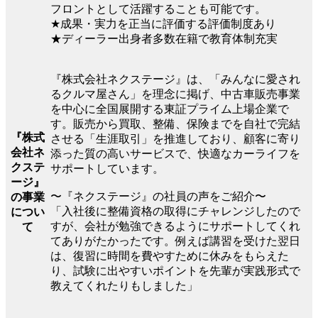
フロントとして活躍することも可能です。
★成果・実力を正当に評価する評価制度あり
★ディーラー出身者多数在籍で教育体制充実
『株式会社ネクステージ』は、「みんなに愛され
るクルマ屋さん」を理念に掲げ、中古車販売事業
を中心に全国展開する東証プライム上場企業で
す。販売から買取、整備、保険までを自社で完結
『株式
させる「生涯取引」を推進しており、顧客に寄り
会社ネ
添った質の高いサービスで、快適なカーライフを
クステ
サポートしています。
ージ』
〜『ネクステージ』の社員の声をご紹介〜
の事業
「入社後に整備資格の取得にチャレンジしたので
につい
すが、会社が勉強できるようにサポートしてくれ
て
てありがたかったです。例えば講習を受けた翌日
は、復習に時間を費やすために休みをもらえた
り、試験に出やすいポイントを先輩が実践形式で
教えてくれたりもしました」