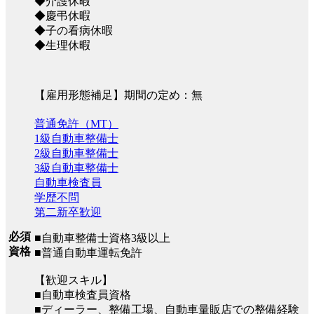
◆介護休暇
◆慶弔休暇
◆子の看病休暇
◆生理休暇
【雇用形態補足】期間の定め：無
普通免許（MT）
1級自動車整備士
2級自動車整備士
3級自動車整備士
自動車検査員
学歴不問
第二新卒歓迎
必須
■自動車整備士資格3級以上
資格
■普通自動車運転免許
【歓迎スキル】
■自動車検査員資格
■ディーラー、整備工場、自動車量販店での整備経験