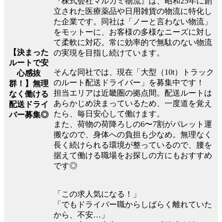
『株式会社マルカミ物流』は、昭和25年に創
立された医療薬品や日用雑貨の物流に特化し
た企業です。同社は「ノーと言わない物流」
をモットーに、お客様の多様なニーズに対し
て柔軟に対応。常に効率的で無駄のない物流
【決まった
の実現を目指し続けています。
ルートで安
そんな同社では、現在「大型（10t）トラック
心感抜
のルート配送ドライバー」を募集中です！
群！】無理
担当エリアは近畿圏の拠点間。配送ルートは
なく働ける
あらかじめ決まっているため、一度道を覚え
配送ドライ
たら、毎日安心して働けます。
バー募集◎
また、荷物の荷降ろしの6〜7割がパレット運
搬なので、身体への負担も少なめ。無理なく
長く続けられる環境が整っているので、腰を
据えて働ける職場をお探しの方にもおすすめ
です◎
「この求人気になる！」
「でもドライバー職からしばらく離れていた
から、不安…」