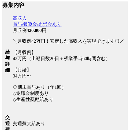
募集内容
高収入
賞与/報奨金/慰労金あり
月収例
420,000
円
＼月収例42万円！安定した高収入を実現できます◎／
給
【月収例】
与
42万円（出勤日数20日＋残業手当60時間含む）
詳
【月給】
細
34万円〜
◇期末賞与あり（年1回）
◇退職金制度あり
◇生産性奨励給あり
交
交通費支給あり
通
費