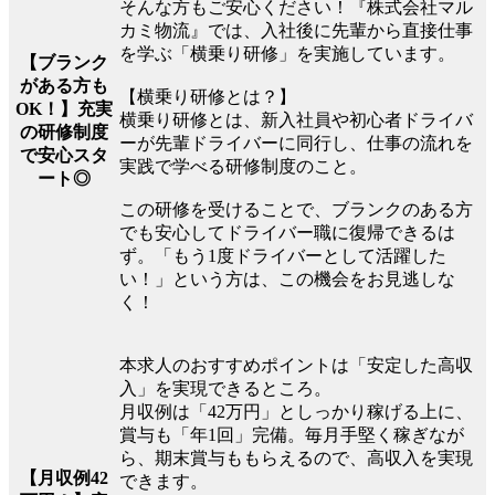
そんな方もご安心ください！『株式会社マル
カミ物流』では、入社後に先輩から直接仕事
を学ぶ「横乗り研修」を実施しています。
【ブランク
がある方も
【横乗り研修とは？】
OK！】充実
横乗り研修とは、新入社員や初心者ドライバ
の研修制度
ーが先輩ドライバーに同行し、仕事の流れを
で安心スタ
実践で学べる研修制度のこと。
ート◎
この研修を受けることで、ブランクのある方
でも安心してドライバー職に復帰できるは
ず。「もう1度ドライバーとして活躍した
い！」という方は、この機会をお見逃しな
く！
本求人のおすすめポイントは「安定した高収
入」を実現できるところ。
月収例は「42万円」としっかり稼げる上に、
賞与も「年1回」完備。毎月手堅く稼ぎなが
ら、期末賞与ももらえるので、高収入を実現
【月収例42
できます。