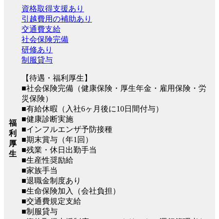
資格取得支援あり
引越費用の補助あり
交通費支給
社会保険完備
研修あり
制服貸与
【待遇・福利厚生】
■社会保険完備（健康保険・厚生年金・雇用保険・労
災保険）
■有給休暇（入社6ヶ月後に10日間付与）
■健康診断実施
福
■インフルエンザ予防接種
利
■期末賞与（年1回）
厚
■残業・休日出勤手当
生
■生産性奨励給
■家族手当
■退職金制度あり
■生命保険加入（会社負担）
■交通費規定支給
■制服貸与