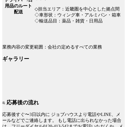
用品のルート
◇担当エリア：近畿圏を中心とした拠点間
配送
◇車形状：ウィング車・アルミバン・箱車
◇輸送品目：薬品・雑貨・日用品
業務内容の変更範囲：会社の定めるすべての業務
ギャラリー
応募後の流れ
応募後すぐ〜3日以内に
ジョブハウスより電話やLINE、メ
ールなどでご連絡します。
もし電話に出られなかった場合
は、フリーダイヤル0120-413-542までお電話いただくか、メ