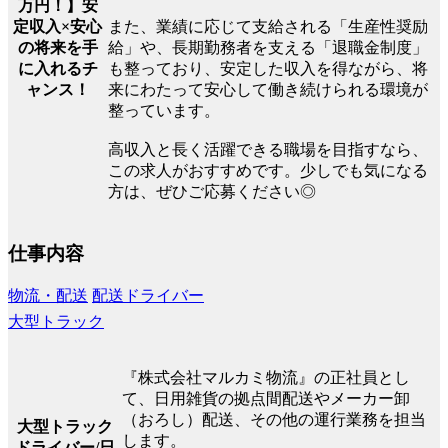
万円！】安
定収入×安心
また、業績に応じて支給される「生産性奨励
の将来を手
給」や、長期勤務者を支える「退職金制度」
に入れるチ
も整っており、安定した収入を得ながら、将
ャンス！
来にわたって安心して働き続けられる環境が
整っています。
高収入と長く活躍できる職場を目指すなら、
この求人がおすすめです。少しでも気になる
方は、ぜひご応募ください◎
仕事内容
物流・配送
配送ドライバー
大型トラック
『株式会社マルカミ物流』の正社員とし
て、日用雑貨の拠点間配送やメーカー卸
（おろし）配送、その他の運行業務を担当
大型トラック
します。
ドライバー/日