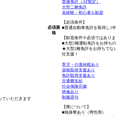
普通免許（AT限定）
大型二種免許
未経験・初心者も歓迎
【必須条件】
必須資
■普通自動車免許を取得し1
格
【歓迎条件※必須ではありま
■大型2種運転免許をお持ち
★大型2種免許をお持ちでな
社支援！
育児・介護休暇あり
資格取得支援あり
免許取得支援あり
交通費支給
社会保険完備
研修あり
制服貸与
っていただきます
【寮について】
■独身寮あり（男性用）