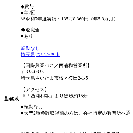
◆賞与
■年2回
※令和7年度実績：135万8,360円（年5.8カ月）
◆退職金
■あり
転勤なし
埼玉県
さいたま市
【国際興業バス／西浦和営業所】
〒338-0833
埼玉県さいたま市桜区桜田2-1-5
【アクセス】
JR「西浦和駅」より徒歩約15分
勤務地
■転勤なし
■大型2種免許取得前の方は、会社指定の教習所へ通