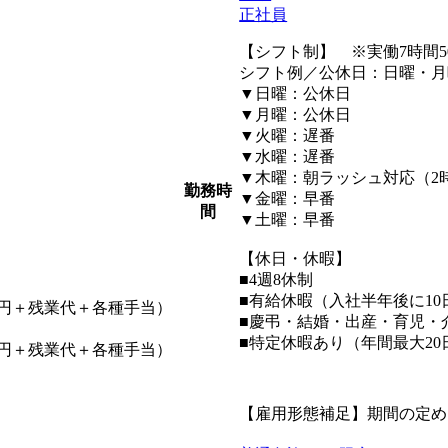
正社員
【シフト制】 ※実働7時間5
シフト例／公休日：日曜・月
▼日曜：公休日
▼月曜：公休日
▼火曜：遅番
▼水曜：遅番
▼木曜：朝ラッシュ対応（2
勤務時
▼金曜：早番
間
▼土曜：早番
【休日・休暇】
■4週8休制
■有給休暇（入社半年後に10
,000円＋残業代＋各種手当）
■慶弔・結婚・出産・育児・
■特定休暇あり（年間最大20
,000円＋残業代＋各種手当）
【雇用形態補足】期間の定め