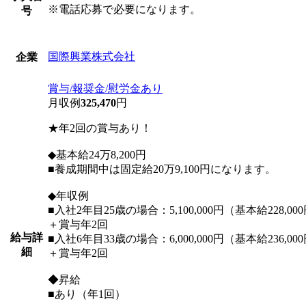
※電話応募で必要になります。
号
国際興業株式会社
企業
賞与/報奨金/慰労金あり
月収例
325,470
円
★年2回の賞与あり！
◆基本給24万8,200円
■養成期間中は固定給20万9,100円になります。
◆年収例
■入社2年目25歳の場合：5,100,000円（基本給228
＋賞与年2回
給与詳
■入社6年目33歳の場合：6,000,000円（基本給236
細
＋賞与年2回
◆昇給
■あり（年1回）