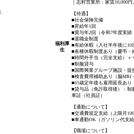
｜志村営業所：家賃10,000
ス
【待遇】
■社会保険完備
■昇給年1回
■賞与年2回（令和7年度実績：1
■退職金制度
福利厚
■有給休暇（入社半年後に10
生
■各種休暇制度あり（慶弔・
■時間外手当（完全支給）＋
■制服貸与
■国際興業グループ施設・提
■検査費用補助あり（脳MRI
■65歳定年後も雇用延長あり
■貸与品（免許取得後）：制
車証（社員証）
【通勤について】
■交通費規定支給（上限月100,
■車通勤OK（ガソリン代支
【職場について】