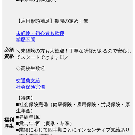
【雇用形態補足】期間の定め：無
未経験・初心者も歓迎
学歴不問
必須
＼未経験の方も大歓迎！丁寧な研修があるので安心し
資格
てスタートできます◎／
◇高校生歓迎
交通費支給
社会保険完備
【待遇】
■社会保険完備（健康保険・雇用保険・労災保険・厚
生年金）
■昇給年1回
福利
■賞与年2回（夏季・冬季）
厚生
■業績に応じて四半期ごとにインセンティブ支給あり