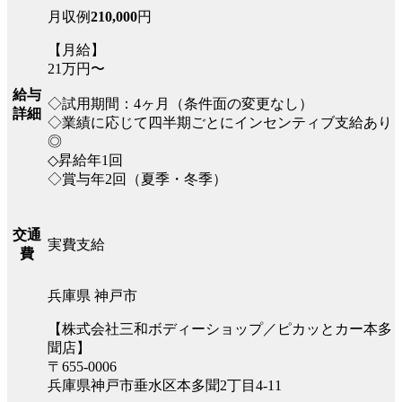
月収例
210,000
円
【月給】
21万円〜
給与
◇試用期間：4ヶ月（条件面の変更なし）
詳細
◇業績に応じて四半期ごとにインセンティブ支給あり
◎
◇昇給年1回
◇賞与年2回（夏季・冬季）
交通
実費支給
費
兵庫県 神戸市
【株式会社三和ボディーショップ／ピカッとカー本多
聞店】
〒655-0006
兵庫県神戸市垂水区本多聞2丁目4-11