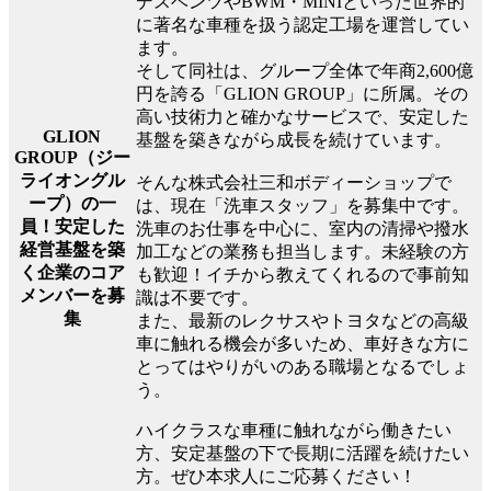
デスベンツやBWM・MINIといった世界的
に著名な車種を扱う認定工場を運営してい
ます。
そして同社は、グループ全体で年商2,600億
円を誇る「GLION GROUP」に所属。その
高い技術力と確かなサービスで、安定した
GLION
基盤を築きながら成長を続けています。
GROUP（ジー
ライオングル
そんな株式会社三和ボディーショップで
ープ）の一
は、現在「洗車スタッフ」を募集中です。
員！安定した
洗車のお仕事を中心に、室内の清掃や撥水
経営基盤を築
加工などの業務も担当します。未経験の方
く企業のコア
も歓迎！イチから教えてくれるので事前知
メンバーを募
識は不要です。
集
また、最新のレクサスやトヨタなどの高級
車に触れる機会が多いため、車好きな方に
とってはやりがいのある職場となるでしょ
う。
ハイクラスな車種に触れながら働きたい
方、安定基盤の下で長期に活躍を続けたい
方。ぜひ本求人にご応募ください！