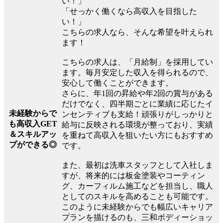
い！」
「せっかく働くなら高収入を目指した
い！」
こちらの求人なら、そんな希望を叶えられ
ます！
こちらの求人は、「月給制」を採用してい
ます。毎月安定した収入を得られるので、
安心して働くことができます。
さらに、年1回の昇給や年2回の賞与がある
だけでなく、四半期ごとに業績に応じたイ
未経験からで
ンセンティブも支給！頑張りがしっかりと
も高収入GET
給与に反映される環境が整っており、実績
＆スキルアッ
を重ねて高収入を狙いたい方にもおすすめ
プができる◎
です。
また、最初は洗車スタッフとして入社しま
すが、将来的には板金塗装やコーティン
グ、カーフィルム施工などを担当し、職人
としてのスキルを高めることも可能です。
このように未経験からでも幅広いキャリア
プランを描けるのも、三和ボディーショッ