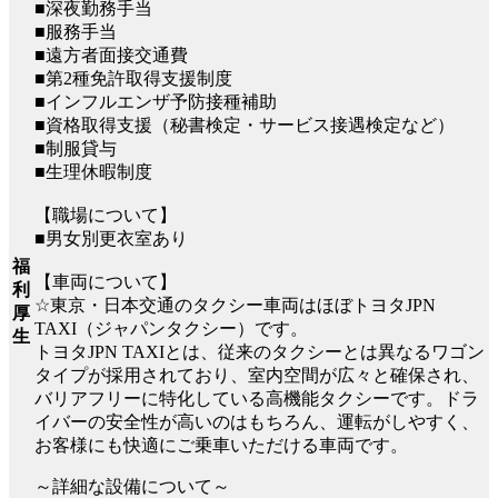
■深夜勤務手当
■服務手当
■遠方者面接交通費
■第2種免許取得支援制度
■インフルエンザ予防接種補助
■資格取得支援（秘書検定・サービス接遇検定など）
■制服貸与
■生理休暇制度
【職場について】
■男女別更衣室あり
福
【車両について】
利
☆東京・日本交通のタクシー車両はほぼトヨタJPN
厚
TAXI（ジャパンタクシー）です。
生
トヨタJPN TAXIとは、従来のタクシーとは異なるワゴン
タイプが採用されており、室内空間が広々と確保され、
バリアフリーに特化している高機能タクシーです。ドラ
イバーの安全性が高いのはもちろん、運転がしやすく、
お客様にも快適にご乗車いただける車両です。
～詳細な設備について～