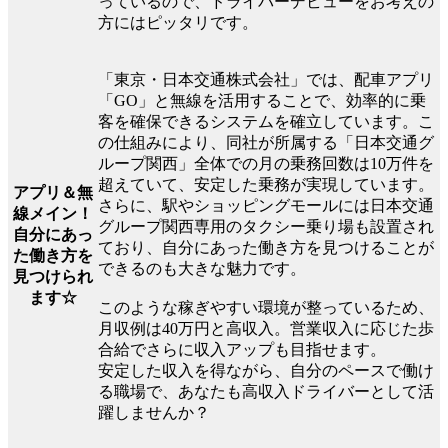
っているので、ドライバーデビューをお考えの
方にはピッタリです。
「東京・日本交通株式会社」では、配車アプリ
「GO」と無線を活用することで、効率的に乗
客を確保できるシステムを確立しています。こ
の仕組みにより、同社が所属する「日本交通グ
ループ関西」全体での月の乗務回数は10万件を
超えていて、安定した乗務が実現しています。
アプリ＆無
さらに、駅やショッピングモールには日本交通
線メイン！
グループ関西専用のタクシー乗り場も設置され
自分にあっ
ており、自分にあった働き方を見つけることが
た働き方を
できるのも大きな魅力です。
見つけられ
ます☆
このような稼ぎやすい環境が整っているため、
月収例は40万円と高収入。営業収入に応じた歩
合給でさらに収入アップも目指せます。
安定した収入を得ながら、自分のペースで働け
る職場で、あなたも高収入ドライバーとして活
躍しませんか？