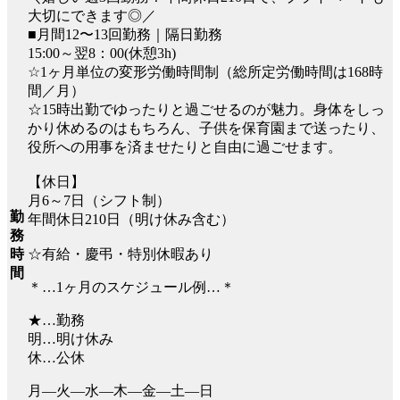
大切にできます◎／
■月間12〜13回勤務｜隔日勤務
15:00～翌8：00(休憩3h)
☆1ヶ月単位の変形労働時間制（総所定労働時間は168時
間／月）
☆15時出勤でゆったりと過ごせるのが魅力。身体をしっ
かり休めるのはもちろん、子供を保育園まで送ったり、
役所への用事を済ませたりと自由に過ごせます。
【休日】
月6～7日（シフト制）
勤
年間休日210日（明け休み含む）
務
時
☆有給・慶弔・特別休暇あり
間
＊…1ヶ月のスケジュール例…＊
★…勤務
明…明け休み
休…公休
月―火―水―木―金―土―日