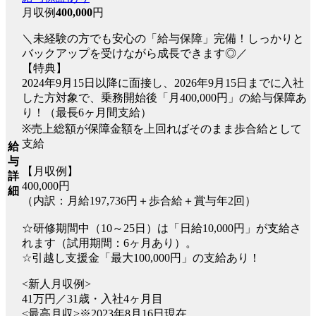
月収例
400,000
円
＼未経験の方でも安心の「給与保障」完備！しっかりと
バックアップを受けながら成長できます◎／
【特典】
2024年9月15日以降に面接し、2026年9月15日までに入社
した方対象で、乗務開始後「月400,000円」の給与保障あ
り！（最長6ヶ月間支給）
※売上総額が保障金額を上回ればそのまま歩合給として
支給
給
与
【月収例】
詳
400,000円
細
（内訳：月給197,736円＋歩合給＋賞与年2回）
☆研修期間中（10～25日）は「日給10,000円」が支給さ
れます（試用期間：6ヶ月あり）。
☆引越し支援金「最大100,000円」の支給あり！
<新人月収例>
41万円／31歳・入社4ヶ月目
<最高月収>※2023年8月16日現在