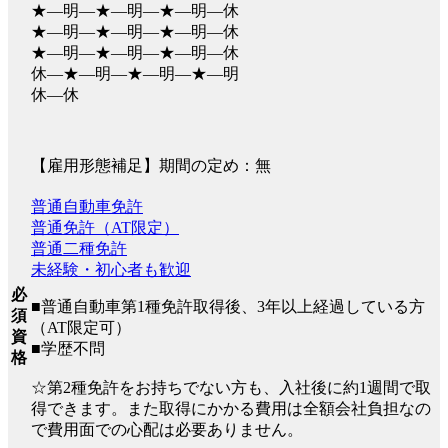
★―明―★―明―★―明―休
★―明―★―明―★―明―休
★―明―★―明―★―明―休
休―★―明―★―明―★―明
休―休
【雇用形態補足】期間の定め：無
普通自動車免許
普通免許（AT限定）
普通二種免許
未経験・初心者も歓迎
必
■普通自動車第1種免許取得後、3年以上経過している方
須
（AT限定可）
資
■学歴不問
格
☆第2種免許をお持ちでない方も、入社後に約1週間で取
得できます。また取得にかかる費用は全額会社負担なの
で費用面での心配は必要ありません。