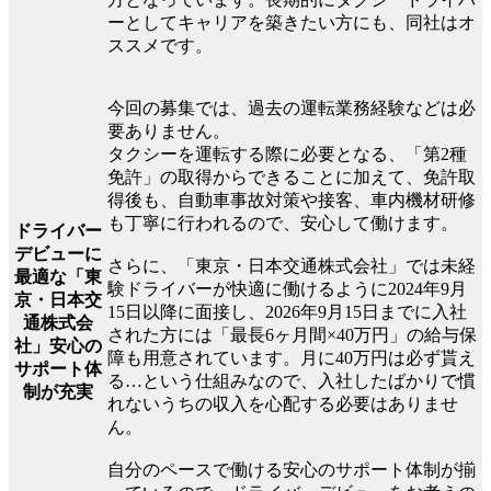
ーとしてキャリアを築きたい方にも、同社はオ
ススメです。
今回の募集では、過去の運転業務経験などは必
要ありません。
タクシーを運転する際に必要となる、「第2種
免許」の取得からできることに加えて、免許取
得後も、自動車事故対策や接客、車内機材研修
も丁寧に行われるので、安心して働けます。
ドライバー
デビューに
さらに、「東京・日本交通株式会社」では未経
最適な「東
験ドライバーが快適に働けるように2024年9月
京・日本交
15日以降に面接し、2026年9月15日までに入社
通株式会
された方には「最長6ヶ月間×40万円」の給与保
社」安心の
障も用意されています。月に40万円は必ず貰え
サポート体
る…という仕組みなので、入社したばかりで慣
制が充実
れないうちの収入を心配する必要はありませ
ん。
自分のペースで働ける安心のサポート体制が揃