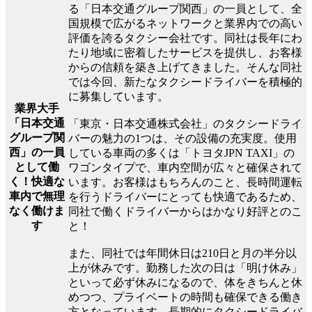
る「日本交通グループ関西」の一員として、全
国規模で広がるネットワークと業界内での高い
評価を誇るタクシー会社です。同社は長年にわ
たり地域に密着したサービスを提供し、お客様
からの信頼を築き上げてきました。そんな同社
では今回、新たなタクシードライバーを積極的
に募集しています。
業界大手
「日本交通
「東京・日本交通株式会社」のタクシードライ
グループ関
バーの魅力の1つは、その設備の充実度。使用
西」の一員
している車両の多くは「トヨタJPN TAXI」の
として働
ワゴンタイプで、車内空間が広々と確保されて
く！快適な
います。お客様はもちろんのこと、長時間運転
車内で無理
を行うドライバーにとっても快適であるため、
なく働けま
同社で働くドライバーからはかなり好評とのこ
す
と！
また、同社では年間休日は210日と月の半分以
上が休みです。勤務した次の日は「明け休み」
といって必ず休みになるので、体をきちんと休
めつつ、プライベートの時間も確保できる働き
方となっています。長期的にタクシードライバ