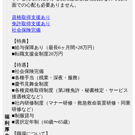
面での心配も必要ありません。
資格取得支援あり
免許取得支援あり
社会保険完備
【特典】
■給与保障あり（最長6ヶ月間×28万円）
■転職支援金制度20万円
【待遇】
■社会保険完備
■各種手当（残業・深夜・服務）
■慶弔見舞金制度
■各種資格取得制度（第2種免許・秘書検定・サービス
接遇検定など）
■社内研修制度（マナー研修・救急救命装置研修・同乗
研修など）
■制服貸与
福
■選択定年制（60歳〜65歳）
利
厚
【職場について】