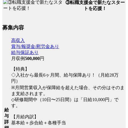
③転職支援金で新たなスター
トを応援！
募集内容
高収入
賞与/報奨金/慰労金あり
給与保証あり
月収例
500,000
円
【特典】
◇入社から最長6ヶ月間、給与保障あり！（月給28万
円）
※月間営業収入が保障給を超えた場合、その分はそのま
ま支給されます。
◇研修期間中（10日〜25日間）は「日給10,000円」で
す。
給
与
【月給内訳】
詳
基本給＋歩合給＋各種手当
細