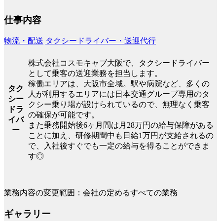
仕事内容
物流・配送
タクシードライバー・送迎代行
株式会社コスモキャブ大阪で、タクシードライバー
として乗客の送迎業務を担当します。
稼働エリアは、大阪市全域。駅や病院など、多くの
タク
人が利用するエリアには日本交通グループ専用のタ
シー
クシー乗り場が設けられているので、無理なく乗客
ドラ
の確保が可能です。
イバ
また乗務開始後6ヶ月間は月28万円の給与保障がある
ー
ことに加え、研修期間中も日給1万円が支給されるの
で、入社後すぐでも一定の給与を得ることができま
す◎
業務内容の変更範囲：会社の定めるすべての業務
ギャラリー