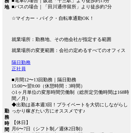
■電車の場合｜阪急「十三駅」より徒歩約15分
務
■バスの場合｜「田川通停留所」より徒歩約7分
地
☆マイカー・バイク・自転車通勤OK！
就業場所：勤務地、その他会社が指定する範囲
就業場所の変更範囲：会社の定めるすべてのオフィス
隔日勤務
正社員
■月間12〜13回勤務｜隔日勤務
15:00〜翌8:00（休憩時間：3時間）
◇1ヶ月単位の変形時間労働制（総所定労働時間は168時
間／月）
◆出勤は基本週3回！プライベートを大切にしながらし
っかり稼ぎたい方にオススメです♪
勤
務
【休日】
時
月6〜7日（シフト制／週休2日制）
間