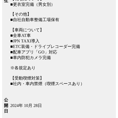
生
■更衣室完備（男女別）
【その他】
■自社自動車整備工場保有
【車両について】
■全車AT車
■JPN TAXI導入
■ETC装備・ドライブレコーダー完備
■配車アプリ「GO」対応
■車内防犯カメラ完備
※各規定あり
【受動喫煙対策】
■社内・車内禁煙（喫煙スペースあり）
公
2024年 10月 28日
開
日