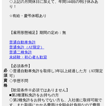
◇上記の月間休日に加えて、年間144回の明け休みあ
り！
☆有給・慶弔休暇あり
【雇用形態補足】期間の定め：無
普通自動車免許
普通免許（AT限定）
普通二種免許
未経験・初心者も歓迎
【必須条件】
必
◇普通自動車免許を取得し3年以上経過した方（AT限定
須
可）
資
◇学歴不問
格
【歓迎条件※必須ではありません】
■第2種運転免許をお持ちの方
◇第2種免許をお持ちでない方も、入社後に取得可能で
す。また取得にかかる費用は全額会社負担なので費用